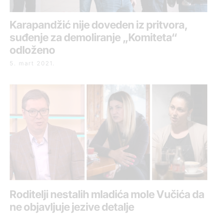
Karapandžić nije doveden iz pritvora,
suđenje za demoliranje „Komiteta“
odloženo
5. mart 2021.
Roditelji nestalih mladića mole Vučića da
ne objavljuje jezive detalje