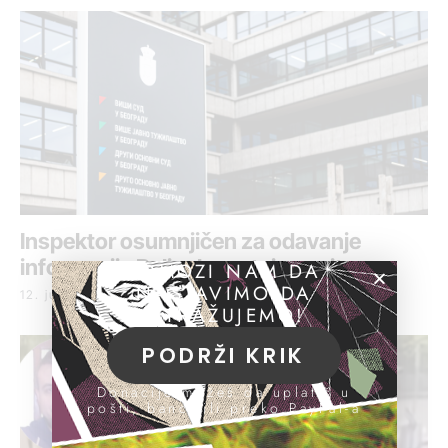
Inspektor osumnjičen za odavanje
informacija Belivuku ostaje u pritvoru
POMOZI NAM DA
NASTAVIMO DA
12. jul 2021.
ISTRAŽUJEMO!
PODRŽI KRIK
Donacije možeš da uplatiš u
pošti, banci ili preko PayPal-a