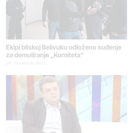
Ekipi bliskoj Belivuku odloženo suđenje
za demoliranje „Komiteta“
29. novembar 2021.