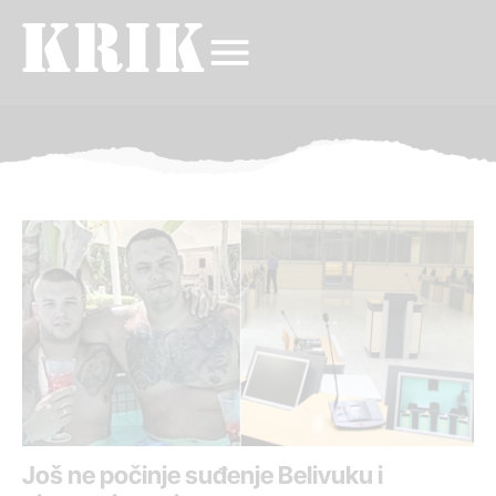
Još ne počinje suđenje Belivuku i