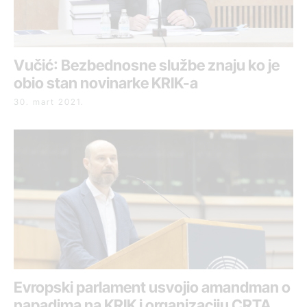
Vučić: Bezbednosne službe znaju ko je
obio stan novinarke KRIK-a
30. mart 2021.
Evropski parlament usvojio amandman o
napadima na KRIK i organizaciju CRTA