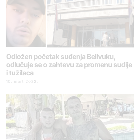
Odložen početak suđenja Belivuku,
odlučuje se o zahtevu za promenu sudije
i tužilaca
10. mart 2022.