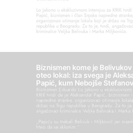
Lo Jakono u ekskluzivnom intervjuu za KRIK tvrdi
Papić, biznismen i član Srpske napredne stranke
organizovao otimanje lokala koji je držao na Tr
republike u Beogradu. Za to je, tvrdi, angažova
kriminalce Veljka Belivuka i Marka Miljkovića.
Biznismen kome je Belivukov
oteo lokal: iza svega je Alek
Papić, kum Nebojše Stefanov
Biznismen Eduardo Lo Jakono u ekskluzivnom 
KRIK tvrdi da je Aleksandar Papić, biznismen i
napredne stranke, organizovao otimanje lokala
držao na Trgu republike u Beogradu. Za to je, 
angažovao kriminalce Veljka Belivuka i Marka 
„Papiću su trebali Belivuk i Miljković jer nis
hteo da se sklonim.“