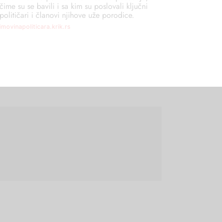
čime su se bavili i sa kim su poslovali ključni
političari i članovi njihove uže porodice.
imovinapoliticara.krik.rs