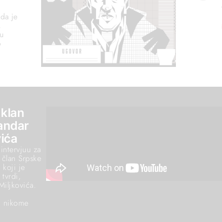
 da je
,
gu
o
 klan
sandar
ića
intervjuu za
 član Srpske
 koji je
tvrdi,
Miljkovića.
am nikome