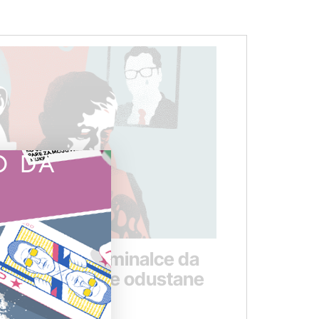
O DA
angažovao kriminalce da
dića: „Ako ne odustane
oblje”