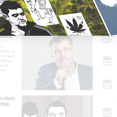
30. jun 2026.
PR
lasti
u
 Potom su
je izmena.
ruženja
da se
ova
a otela
toji