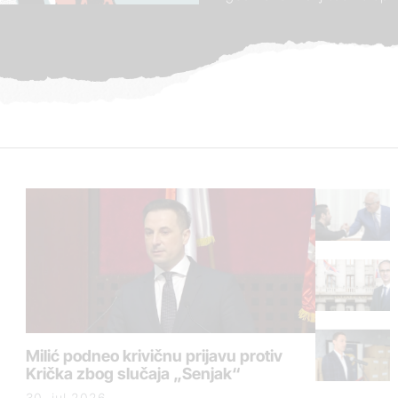
Milić podneo krivičnu prijavu protiv
Krička zbog slučaja „Senjak“
30. jul 2026.