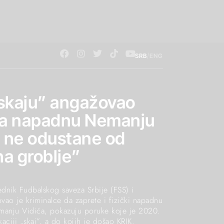
/
SRB
ENG
skaju” angažovao
da napadnu Nemanju
o ne odustane od
na groblje”
ednik Fudbalskog saveza Srbije (FSS) i
ovao je kriminalce da zaprete i fizički napadnu
manju Vidića, pokazuju poruke koje je 2020.
aciji „skaj”, a do kojih je došao KRIK.