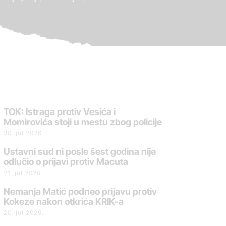
TOK: Istraga protiv Vesića i
Momirovića stoji u mestu zbog policije
30. jul 2026.
Ustavni sud ni posle šest godina nije
odlučio o prijavi protiv Macuta
21. jul 2026.
Nemanja Matić podneo prijavu protiv
Kokeze nakon otkrića KRIK-a
20. jul 2026.