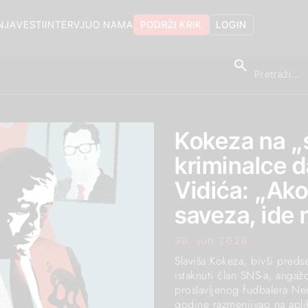
NJA
VESTI
INTERVJU
O NAMA
PODRŽI KRIK
LOGIN
Kokeza na „
kriminalce 
Vidića: „Ak
saveza, ide 
30. jun 2026.
Slaviša Kokeza, bivši preds
istaknuti član SNS-a, angaž
proslavljenog fudbalera Ne
godine razmenjivao na aplik