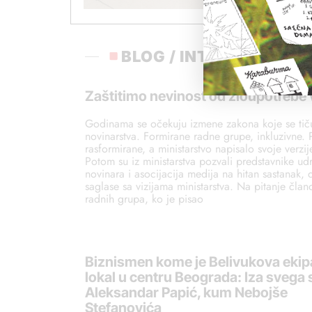
BLOG / INTERVJU
Zaštitimo nevinost od zloupotrebe v
Godinama se očekuju izmene zakona koje se tič
novinarstva. Formirane radne grupe, inkluzivne.
rasformirane, a ministarstvo napisalo svoje verzi
Potom su iz ministarstva pozvali predstavnike ud
novinara i asocijacija medija na hitan sastanak, 
saglase sa vizijama ministarstva. Na pitanje član
radnih grupa, ko je pisao
Biznismen kome je Belivukova ekip
lokal u centru Beograda: Iza svega s
Aleksandar Papić, kum Nebojše
Stefanovića