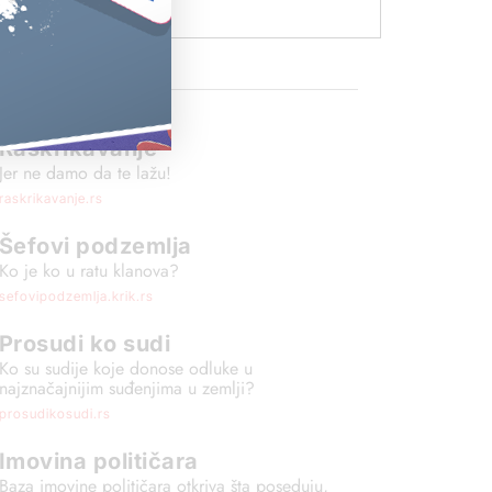
OJEKTI
Raskrikavanje
Jer ne damo da te lažu!
raskrikavanje.rs
Šefovi podzemlja
Ko je ko u ratu klanova?
sefovipodzemlja.krik.rs
Prosudi ko sudi
Ko su sudije koje donose odluke u
najznačajnijim suđenjima u zemlji?
prosudikosudi.rs
Imovina političara
Baza imovine političara otkriva šta poseduju,