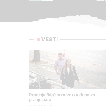
VESTI
Draginja Bajić ponovo osuđena za
pranje para
4. avgust 2026.