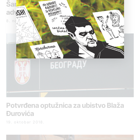
Šaranović negirao optužbe za ubistvo
advokata Zreleca
8. novembar 2018.
Potvrđena optužnica za ubistvo Blaža
Đurovića
19. oktobar 2018.