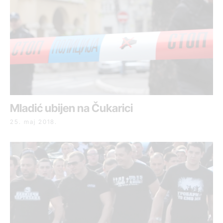
Mladić ubijen na Čukarici
25. maj 2018.