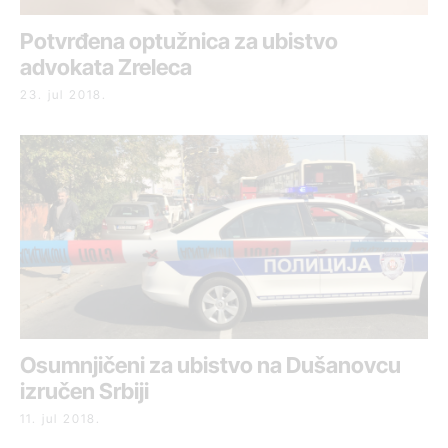
Potvrđena optužnica za ubistvo
advokata Zreleca
23. jul 2018.
Osumnjičeni za ubistvo na Dušanovcu
izručen Srbiji
11. jul 2018.