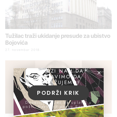
Tužilac traži ukidanje presude za ubistvo
Bojovića
27. novembar 2018.
POMOZI NAM DA
NASTAVIMO DA
ISTRAŽUJEMO!
PODRŽI KRIK
Donacije možeš da uplatiš u
pošti, banci ili preko PayPal-a