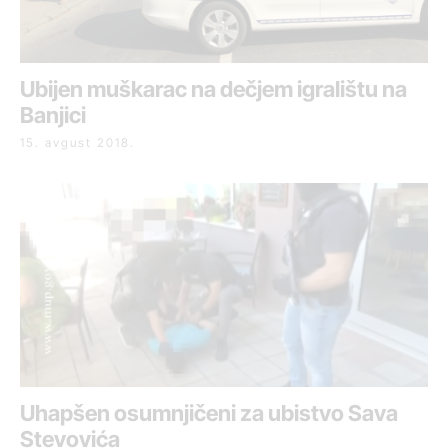
Ubijen muškarac na dečjem igralištu na
Banjici
15. avgust 2018.
Uhapšen osumnjičeni za ubistvo Sava
Stevovića