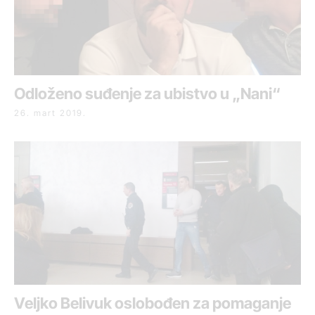
Odloženo suđenje za ubistvo u „Nani“
26. mart 2019.
Veljko Belivuk oslobođen za pomaganje