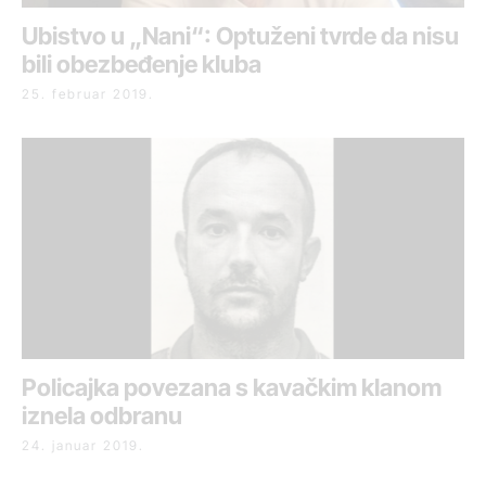
Ubistvo u „Nani“: Optuženi tvrde da nisu
bili obezbeđenje kluba
25. februar 2019.
Policajka povezana s kavačkim klanom
iznela odbranu
24. januar 2019.