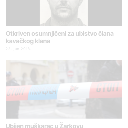
Otkriven osumnjičeni za ubistvo člana
kavačkog klana
22. jun 2018.
Ubijen muškarac u Žarkovu