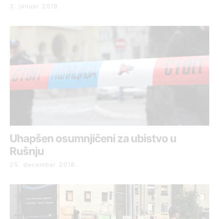
3. januar 2019.
Uhapšen osumnjičeni za ubistvo u
Rušnju
25. decembar 2018.