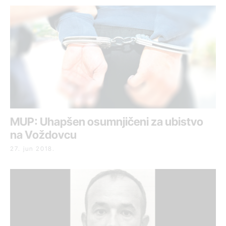
MUP: Uhapšen osumnjičeni za ubistvo
na Voždovcu
27. jun 2018.