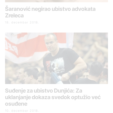
Šaranović negirao ubistvo advokata
Zreleca
18. decembar 2018.
Suđenje za ubistvo Dunjića: Za
uklanjanje dokaza svedok optužio već
osuđene
10. decembar 2018.