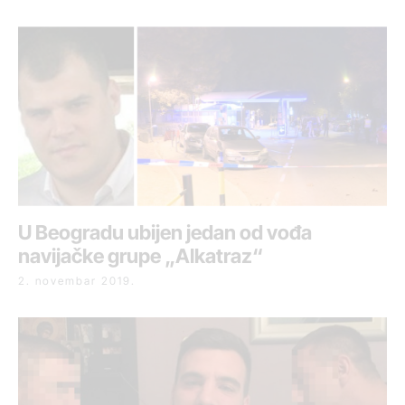
U Beogradu ubijen jedan od vođa
navijačke grupe „Alkatraz“
2. novembar 2019.