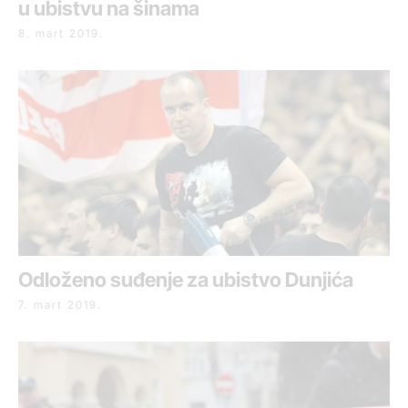
u ubistvu na šinama
8. mart 2019.
Odloženo suđenje za ubistvo Dunjića
7. mart 2019.