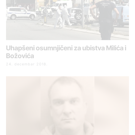
Uhapšeni osumnjičeni za ubistva Milića i
Božovića
24. decembar 2018.