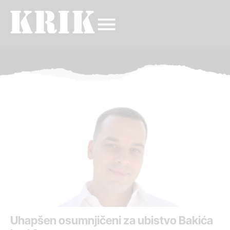
Uhapšen osumnjičeni za ubistvo Bakića