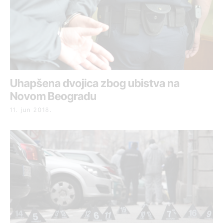
Uhapšena dvojica zbog ubistva na
Novom Beogradu
11. jun 2018.