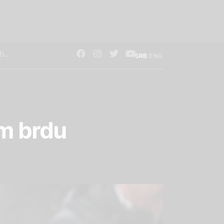
/
SRB
ENG
m brdu