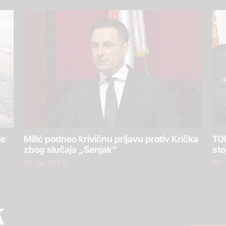
je
Milić podneo krivičnu prijavu protiv Krička
TOK
zbog slučaja „Senjak“
sto
30. jul 2026.
30.