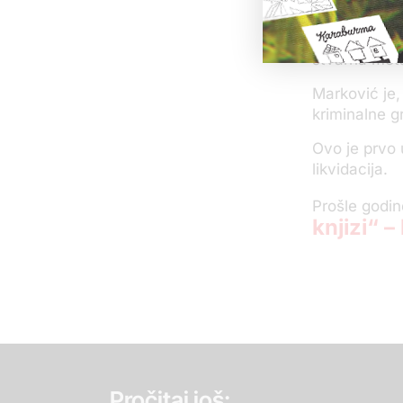
Kako navodi
bomba i to u
stvarna meta
Marković je,
kriminalne g
Ovo je prvo 
likvidacija.
Prošle godin
knjizi“ 
Pročitaj još: