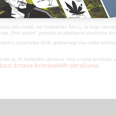
 N1, u avgustu prošle godine u Markovićevom komšiluk
 dvorište košarkaša Vuleta Avdalovića. Istraga je ukaziv
 bio Aleksandar Šarac, odranije poznat policiji.
 kako pišu mediji, zet Aleksandru Šarcu, za koga navode
rupe „Pink panter“, poznate po pljačkama juvelirnica šir
ubistvo od početka 2019. godine koje ima odlike krimina
e bilo je 29 mafijaških ubistava. Više o tome pročitajte 
– bazi žrtava kriminalnih obračuna.