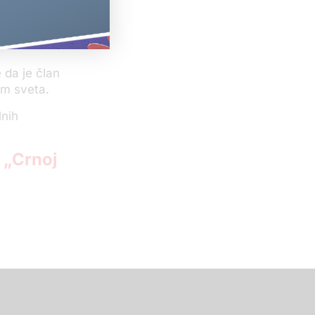
u je bačena
ala da je
 da je član
om sveta.
lnih
„Crnoj
u