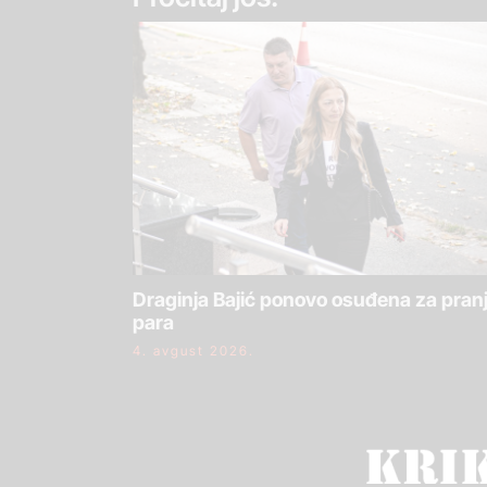
Draginja Bajić ponovo osuđena za pran
para
4. avgust 2026.