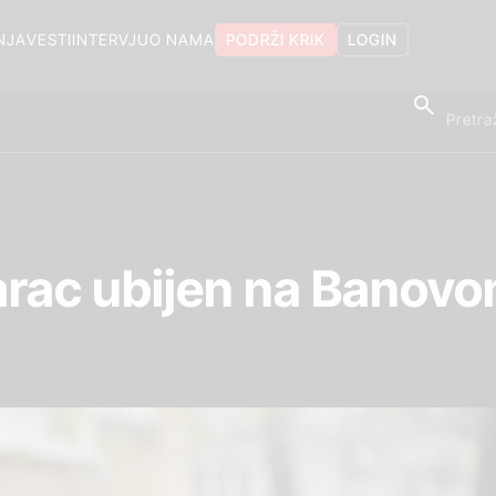
NJA
VESTI
INTERVJU
O NAMA
PODRŽI KRIK
LOGIN
rac ubijen na Banovo