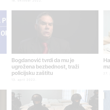
18. oktobar 2022.
Bogdanović tvrdi da mu je
Ha
ugrožena bezbednost, traži
ma
policijsku zaštitu
27.
13. april 2022.