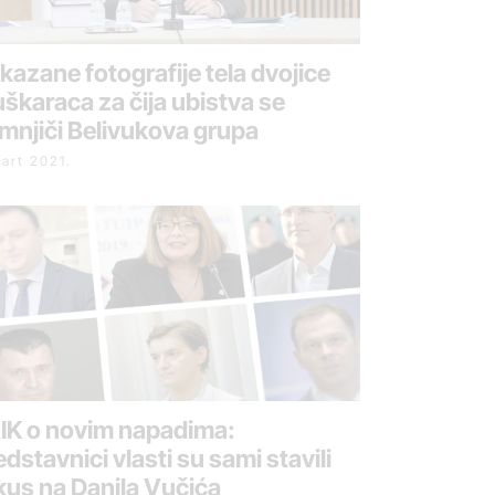
ikazane fotografije tela dvojice
škaraca za čija ubistva se
mnjiči Belivukova grupa
mart 2021.
IK o novim napadima:
edstavnici vlasti su sami stavili
kus na Danila Vučića