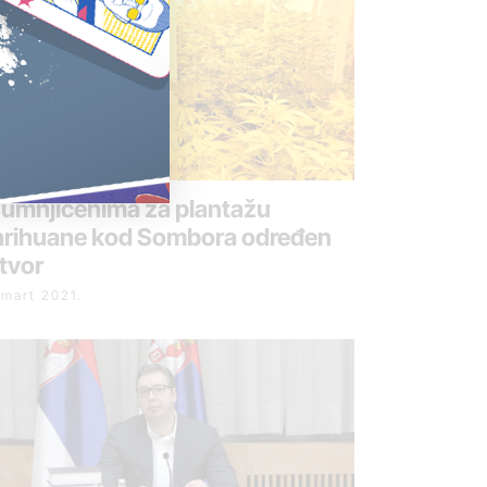
umnjičenima za plantažu
rihuane kod Sombora određen
itvor
 mart 2021.