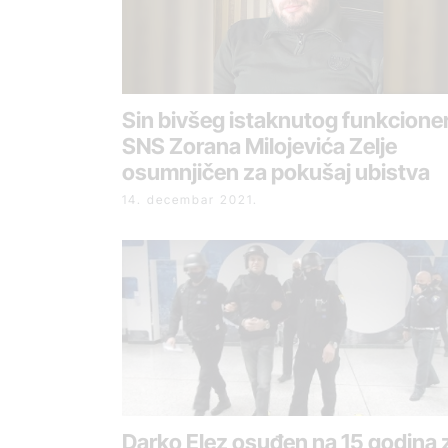
Sin bivšeg istaknutog funkcione
SNS Zorana Milojevića Zelje
osumnjičen za pokušaj ubistva
14. decembar 2021.
Darko Elez osuđen na 15 godina 