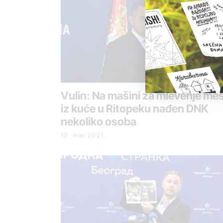
Vulin: Na mašini za mlevenje me
iz kuće u Ritopeku nađen DNK
nekoliko osoba
10. maj 2021.