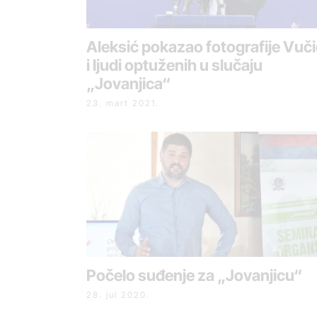
Aleksić pokazao fotografije Vuč
i ljudi optuženih u slučaju
„Jovanjica“
23. mart 2021.
Počelo suđenje za „Jovanjicu“
28. jul 2020.