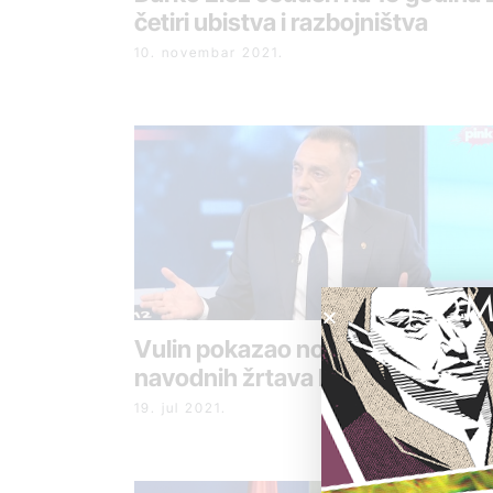
četiri ubistva i razbojništva
10. novembar 2021.
POM
Vulin pokazao nove fotografije
navodnih žrtava Belivukovog kl
19. jul 2021.