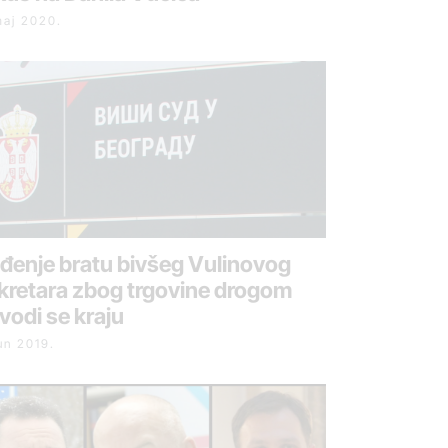
maj 2020.
đenje bratu bivšeg Vulinovog
kretara zbog trgovine drogom
ivodi se kraju
un 2019.