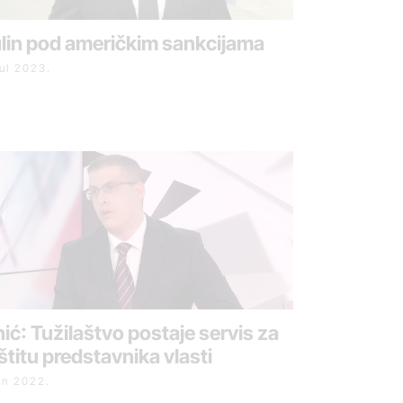
lin pod američkim sankcijama
jul 2023.
nić: Tužilaštvo postaje servis za
štitu predstavnika vlasti
jun 2022.