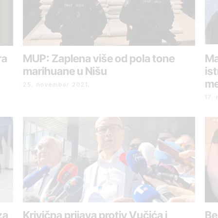
ra
MUP: Zaplena više od pola tone
Ma
marihuane u Nišu
is
me
25. novembar 2021.
17.
za
Krivična prijava protiv Vučića i
Be