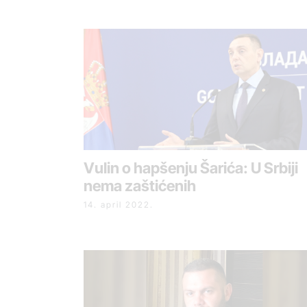
Vulin o hapšenju Šarića: U Srbiji
nema zaštićenih
14. april 2022.