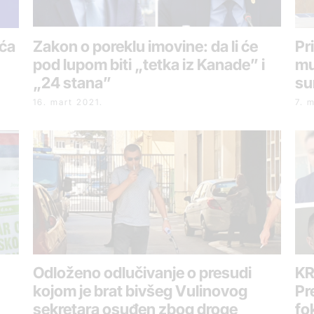
ića
Zakon o poreklu imovine: da li će
Pr
pod lupom biti „tetka iz Kanade” i
mu
„24 stana”
su
16. mart 2021.
7. 
Odloženo odlučivanje o presudi
KR
kojom je brat bivšeg Vulinovog
Pr
sekretara osuđen zbog droge
fo