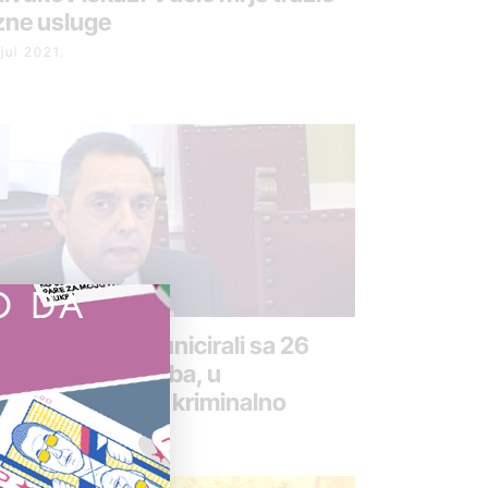
zne usluge
jul 2021.
O DA
lin: Vučići komunicirali sa 26
isluškivanih osoba, u
zgovorima ništa kriminalno
 maj 2021.