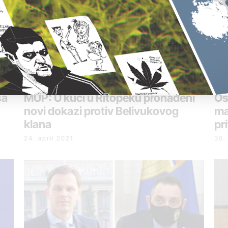
sa
MUP: U kući u Ritopeku pronađeni
Os
novi dokazi protiv Belivukovog
ma
klana
pr
24. april 2021.
30.