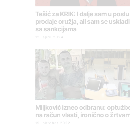
Tešić za KRIK: I dalje sam u poslu
prodaje oružja, ali sam se usklad
sa sankcijama
12. april 2024.
Miljković izneo odbranu: optužb
na račun vlasti, ironično o žrtva
19. oktobar 2022.