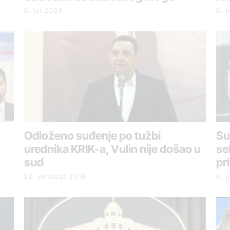
6. jul 2020.
6. 
Odloženo suđenje po tužbi
Su
urednika KRIK-a, Vulin nije došao u
se
sud
pr
22. oktobar 2019.
6. j