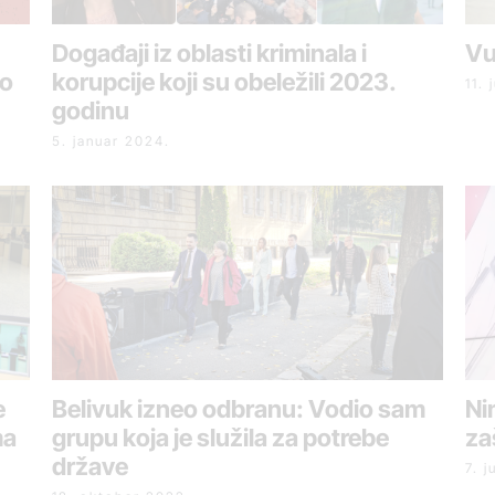
Događaji iz oblasti kriminala i
Vu
io
korupcije koji su obeležili 2023.
11. 
godinu
5. januar 2024.
e
Belivuk izneo odbranu: Vodio sam
Ni
ma
grupu koja je služila za potrebe
za
države
7. 