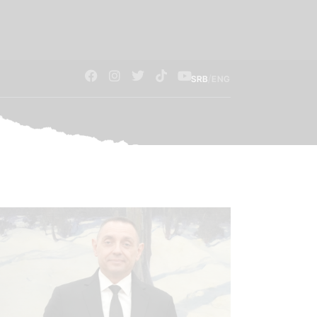
/
SRB
ENG