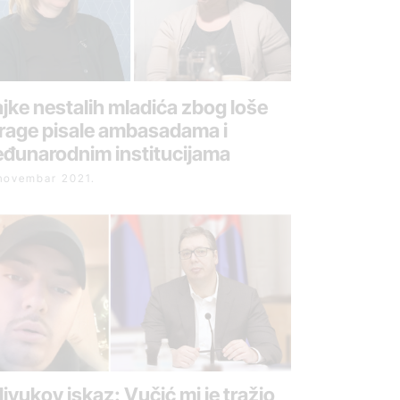
jke nestalih mladića zbog loše
trage pisale ambasadama i
đunarodnim institucijama
 novembar 2021.
livukov iskaz: Vučić mi je tražio