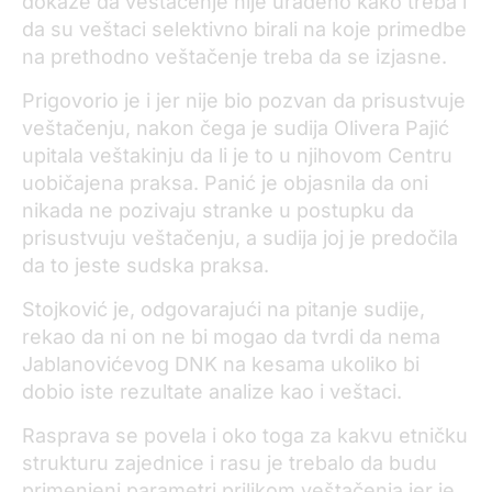
dokaže da veštačenje nije urađeno kako treba i
da su veštaci selektivno birali na koje primedbe
na prethodno veštačenje treba da se izjasne.
Prigovorio je i jer nije bio pozvan da prisustvuje
veštačenju, nakon čega je sudija Olivera Pajić
upitala veštakinju da li je to u njihovom Centru
uobičajena praksa. Panić je objasnila da oni
nikada ne pozivaju stranke u postupku da
prisustvuju veštačenju, a sudija joj je predočila
da to jeste sudska praksa.
Stojković je, odgovarajući na pitanje sudije,
rekao da ni on ne bi mogao da tvrdi da nema
Jablanovićevog DNK na kesama ukoliko bi
dobio iste rezultate analize kao i veštaci.
Rasprava se povela i oko toga za kakvu etničku
strukturu zajednice i rasu je trebalo da budu
primenjeni parametri prilikom veštačenja jer je