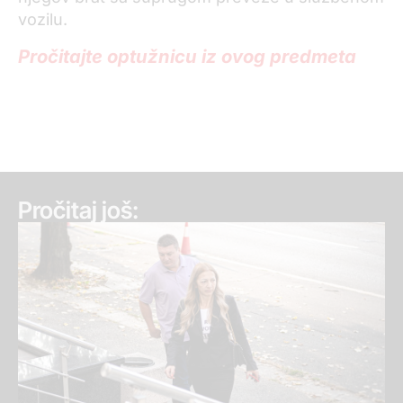
vozilu.
Pročitajte optužnicu iz ovog predmeta
Pročitaj još: