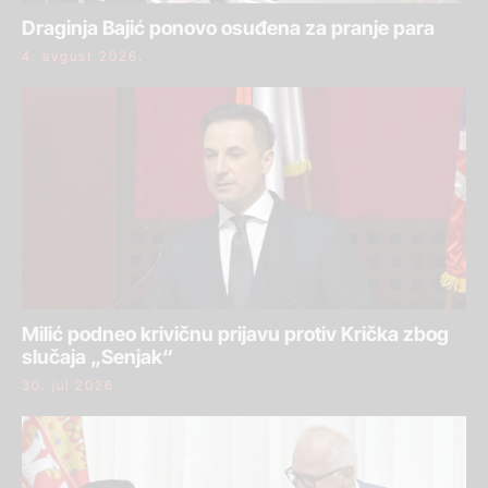
Draginja Bajić ponovo osuđena za pranje para
4. avgust 2026.
Milić podneo krivičnu prijavu protiv Krička zbog
slučaja „Senjak“
30. jul 2026.