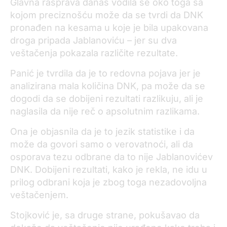
Glavna rasprava danas vodila se oko toga sa
kojom preciznošću može da se tvrdi da DNK
pronađen na kesama u koje je bila upakovana
droga pripada Jablanoviću – jer su dva
veštačenja pokazala različite rezultate.
Panić je tvrdila da je to redovna pojava jer je
analizirana mala količina DNK, pa može da se
dogodi da se dobijeni rezultati razlikuju, ali je
naglasila da nije reč o apsolutnim razlikama.
Ona je objasnila da je to jezik statistike i da
može da govori samo o verovatnoći, ali da
osporava tezu odbrane da to nije Jablanovićev
DNK. Dobijeni rezultati, kako je rekla, ne idu u
prilog odbrani koja je zbog toga nezadovoljna
veštačenjem.
Stojković je, sa druge strane, pokušavao da