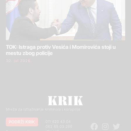
TOK: Istraga protiv Vesića i Momirovića stoji u
mestu zbog policije
30. jul 2026.
Mreža za istraživanje kriminala i korupcije
PODRŽI KRIK
011 420 43 04
062 85 03 266