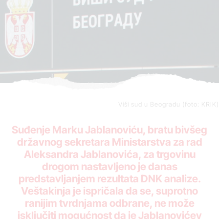
Viši sud u Beogradu (foto: KRIK)
Suđenje Marku Jablanoviću, bratu bivšeg
državnog sekretara Ministarstva za rad
Aleksandra Jablanovića, za trgovinu
drogom nastavljeno je danas
predstavljanjem rezultata DNK analize.
Veštakinja je ispričala da se, suprotno
ranijim tvrdnjama odbrane, ne može
isključiti mogućnost da je Jablanovićev