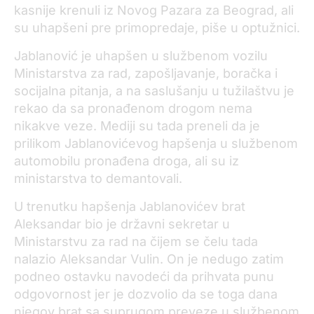
kasnije krenuli iz Novog Pazara za Beograd, ali
su uhapšeni pre primopredaje, piše u optužnici.
Jablanović je uhapšen u službenom vozilu
Ministarstva za rad, zapošljavanje, boračka i
socijalna pitanja, a na saslušanju u tužilaštvu je
rekao da sa pronađenom drogom nema
nikakve veze. Mediji su tada preneli da je
prilikom Jablanovićevog hapšenja u službenom
automobilu pronađena droga, ali su iz
ministarstva to demantovali.
U trenutku hapšenja Jablanovićev brat
Aleksandar bio je državni sekretar u
Ministarstvu za rad na čijem se čelu tada
nalazio Aleksandar Vulin. On je nedugo zatim
podneo ostavku navodeći da prihvata punu
odgovornost jer je dozvolio da se toga dana
njegov brat sa suprugom preveze u službenom