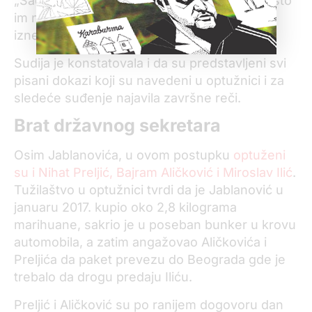
„Sad ispade da je odbrana predložila nešto što
im ne ide u prilog, a to sigurno nije bio plan“,
iznenađeno je zaključila sudija Pajić.
Sudija je konstatovala i da su predstavljeni svi
pisani dokazi koji su navedeni u optužnici i za
sledeće suđenje najavila završne reči.
Brat državnog sekretara
Osim Jablanovića, u ovom postupku
optuženi
su i Nihat Preljić, Bajram Aličković i Miroslav Ilić
.
Tužilaštvo u optužnici tvrdi da je Jablanović u
januaru 2017. kupio oko 2,8 kilograma
marihuane, sakrio je u poseban bunker u krovu
automobila, a zatim angažovao Aličkovića i
Preljića da paket prevezu do Beograda gde je
trebalo da drogu predaju Iliću.
Preljić i Aličković su po ranijem dogovoru dan