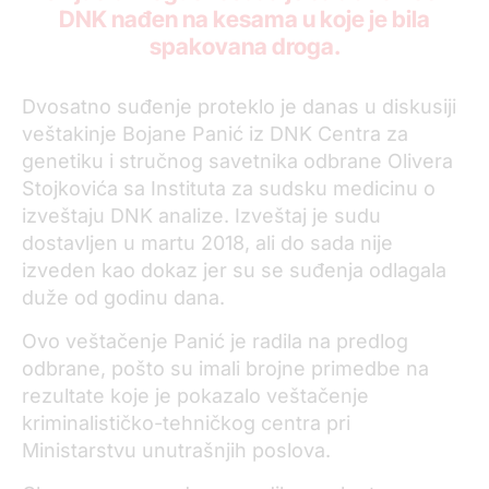
DNK nađen na kesama u koje je bila
spakovana droga.
Dvosatno suđenje proteklo je danas u diskusiji
veštakinje Bojane Panić iz DNK Centra za
genetiku i stručnog savetnika odbrane Olivera
Stojkovića sa Instituta za sudsku medicinu o
izveštaju DNK analize. Izveštaj je sudu
dostavljen u martu 2018, ali do sada nije
izveden kao dokaz jer su se suđenja odlagala
duže od godinu dana.
Ovo veštačenje Panić je radila na predlog
odbrane, pošto su imali brojne primedbe na
rezultate koje je pokazalo veštačenje
kriminalističko-tehničkog centra pri
Ministarstvu unutrašnjih poslova.