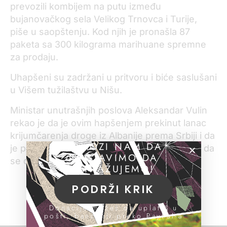
prevozili kombijem na putu između
bujanovačkog sela Velikog Trnovca i Turije,
piše u saopštenju. Kod njih je pronašla 87
paketa sa 300 kilograma marihuane spremne
za prodaju.
Uhapšeni su zadržani u pritvoru i biće saslušani
u Višem tužilaštvu u Nišu.
Ministar unutrašnjih poslova Aleksandar Vulin
rekao je da je ovim hapšenjem prekinut lanac
krijumčarenja droge iz Albanije prema Srbiji i da
POMOZI NAM DA
je policija još jednom pokazala da je odlučna da
NASTAVIMO DA
se obračuna sa narko-dilerima.
ISTRAŽUJEMO!
PODRŽI KRIK
Donacije možeš da uplatiš u
pošti, banci ili preko PayPal-a