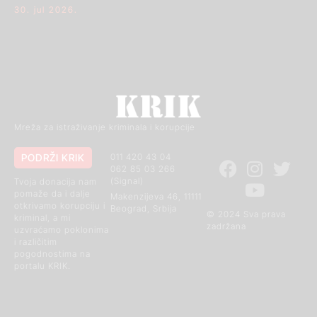
30. jul 2026.
Mreža za istraživanje kriminala i korupcije
PODRŽI KRIK
011 420 43 04
062 85 03 266
(Signal)
Tvoja donacija nam
pomaže da i dalje
Makenzijeva 46, 11111
otkrivamo korupciju i
Beograd, Srbija
© 2024 Sva prava
kriminal, a mi
zadržana
uzvraćamo poklonima
i različitim
pogodnostima na
portalu KRIK.