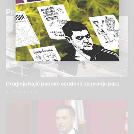
Pročitaj još:
Draginja Bajić ponovo osuđena za pranje para
4. avgust 2026.