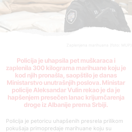
Zaplenjena marihuana (foto: MUP)
Policija je uhapsila pet muškaraca i
zaplenila 300 kilograma marihuane koju je
kod njih pronašla, saopštilo je danas
Ministarstvo unutrašnjih poslova. Ministar
policije Aleksandar Vulin rekao je da je
hapšenjem presečen lanac krijumčarenja
droge iz Albanije prema Srbiji.
Policija je petoricu uhapšenih presrela prilikom
pokušaja primopredaje marihuane koju su