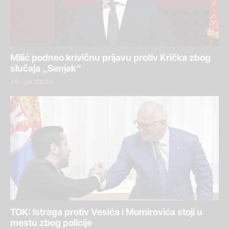
Milić podneo krivičnu prijavu protiv Krička zbog
slučaja „Senjak“
30. jul 2026.
TOK: Istraga protiv Vesića i Momirovića stoji u
mestu zbog policije