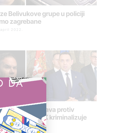
ze Belivukove grupe u policiji
mo zagrebane
 april 2022.
O DA
lin: Krivična prijava protiv
gdanovića, KRIK kriminalizuje
biju