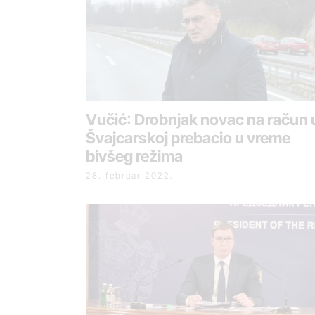
Vučić: Drobnjak novac na račun 
Švajcarskoj prebacio u vreme
bivšeg režima
28. februar 2022.