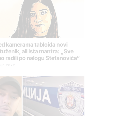
ed kamerama tabloida novi
tuženik, ali ista mantra: „Sve
o radili po nalogu Stefanovića“
 jun 2022.