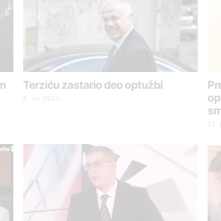
am
Terziću zastario deo optužbi
Pr
op
6. jul 2022.
sm
21.