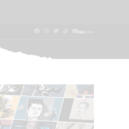
/
SRB
ENG