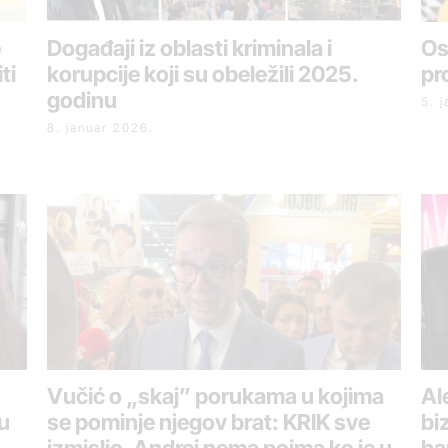
e
Događaji iz oblasti kriminala i
Os
ti
korupcije koji su obeležili 2025.
pr
godinu
5. 
8. januar 2026.
Vučić o „skaj” porukama u kojima
Al
u
se pominje njegov brat: KRIK sve
bi