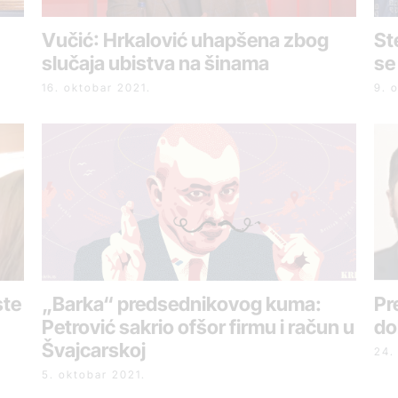
Vučić: Hrkalović uhapšena zbog
St
slučaja ubistva na šinama
se
16. oktobar 2021.
9. 
ste
„Barka“ predsednikovog kuma:
Pr
Petrović sakrio ofšor firmu i račun u
do
Švajcarskoj
24.
5. oktobar 2021.