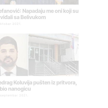
efanović: Napadaju me oni koji su
 viđali sa Belivukom
oktobar 2021.
edrag Koluvija pušten iz pritvora,
bio nanogicu
 septembar 2021.