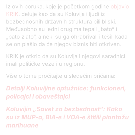
Iz ovih poruka, koje je početkom godine
objavio
KRIK
, deluje kao da su Koluvija i ljudi iz
bezbednosnih državnih struktura bili bliski.
Međusobno su jedni drugima tepali „bato“ i
„bato zlato“, a neki su ga ohrabrivali i tešili kada
se on plašio da će njegov biznis biti otkriven.
KRIK je otkrio da su Koluvija i njegovi saradnici
imali političke veze i u regionu.
Više o tome pročitajte u sledećim pričama:
Detalji Koluvijine optužnice: funkcioneri,
policajci i obaveštajci
Koluvijin „Savet za bezbednost“: Kako
su iz MUP-a, BIA-e i VOA-e štitili plantažu
marihuane