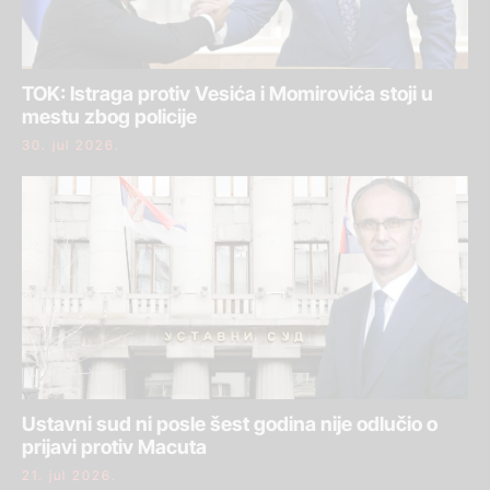
TOK: Istraga protiv Vesića i Momirovića stoji u
mestu zbog policije
30. jul 2026.
Ustavni sud ni posle šest godina nije odlučio o
prijavi protiv Macuta
21. jul 2026.