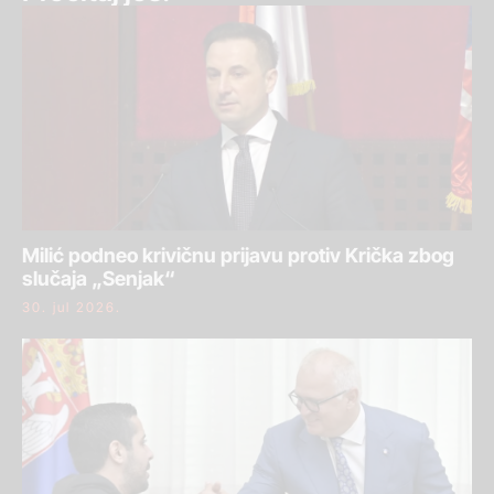
Milić podneo krivičnu prijavu protiv Krička zbog
slučaja „Senjak“
30. jul 2026.