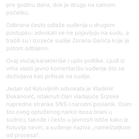
pre godinu dana, dok je drugo na samom
početku.
Odbrana često odlaže suđenja u drugom
postupku: advokati se ne pojavljuju na sudu, a
tražili su i izuzeće sudije Zorana Ganića koje je
potom odbijeno.
Ovaj slučaj karakteriše i upliv politike. Ljudi iz
vrha vlasti javno komentarišu suđenje što se
doživljava kao pritisak na sudije.
Jedan od Koluvijinih advokata je Vladimir
Đukanović, istaknuti član vladajuće Srpske
napredne stranke SNS i narodni poslanik. Osim
što ovog optuženog narko-bosa brani u
sudnici, takođe i često u javnosti ističe kako je
Koluvija nevin, a suđenje naziva „nameštaljkom
od procesa“.