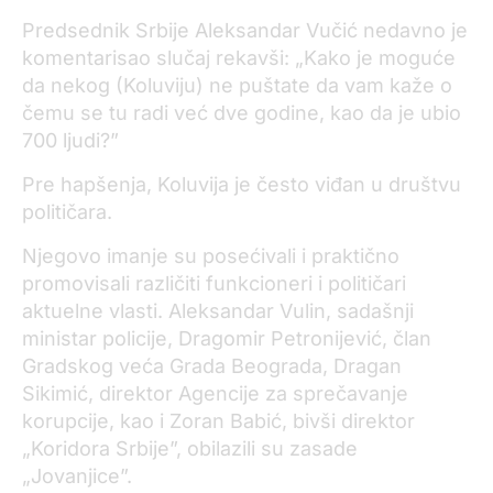
Predsednik Srbije Aleksandar Vučić nedavno je
komentarisao slučaj rekavši: „Kako je moguće
da nekog (Koluviju) ne puštate da vam kaže o
čemu se tu radi već dve godine, kao da je ubio
700 ljudi?”
Pre hapšenja, Koluvija je često viđan u društvu
političara.
Njegovo imanje su posećivali i praktično
promovisali različiti funkcioneri i političari
aktuelne vlasti. Aleksandar Vulin, sadašnji
ministar policije, Dragomir Petronijević, član
Gradskog veća Grada Beograda, Dragan
Sikimić, direktor Agencije za sprečavanje
korupcije, kao i Zoran Babić, bivši direktor
„Koridora Srbije”, obilazili su zasade
„Jovanjice”.