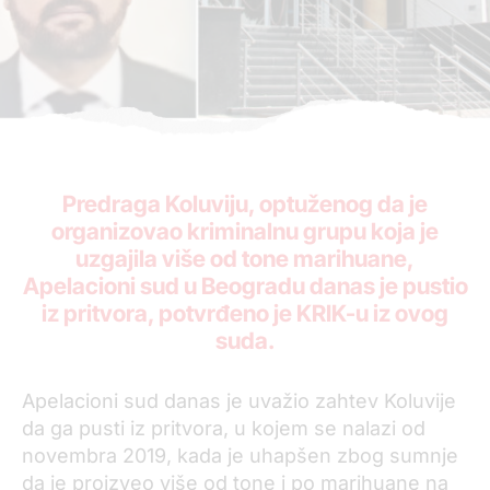
Predraga Koluviju, optuženog da je
organizovao kriminalnu grupu koja je
uzgajila više od tone marihuane,
Apelacioni sud u Beogradu danas je pustio
iz pritvora, potvrđeno je KRIK-u iz ovog
suda.
Apelacioni sud danas je uvažio zahtev Koluvije
da ga pusti iz pritvora, u kojem se nalazi od
novembra 2019, kada je uhapšen zbog sumnje
da je proizveo više od tone i po marihuane na