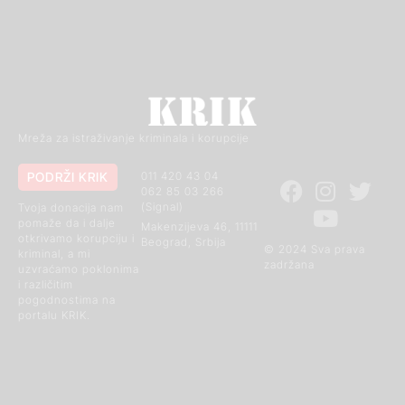
Mreža za istraživanje kriminala i korupcije
PODRŽI KRIK
011 420 43 04
062 85 03 266
(Signal)
Tvoja donacija nam
pomaže da i dalje
Makenzijeva 46, 11111
otkrivamo korupciju i
Beograd, Srbija
© 2024 Sva prava
kriminal, a mi
zadržana
uzvraćamo poklonima
i različitim
pogodnostima na
portalu KRIK.