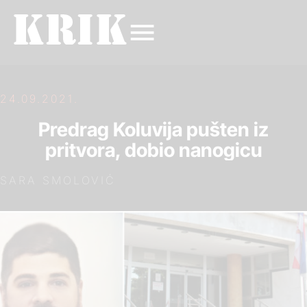
24.09.2021.
Predrag Koluvija pušten iz
pritvora, dobio nanogicu
SARA SMOLOVIĆ