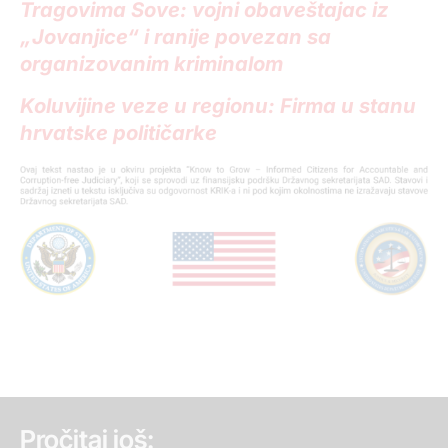
Tragovima Sove: vojni obaveštajac iz
„Jovanjice“ i ranije povezan sa
organizovanim kriminalom
Koluvijine veze u regionu: Firma u stanu
hrvatske političarke
Pročitaj još: