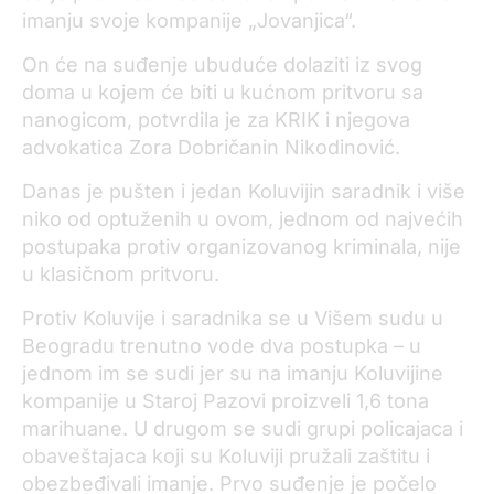
imanju svoje kompanije „Jovanjica“.
On će na suđenje ubuduće dolaziti iz svog
doma u kojem će biti u kućnom pritvoru sa
nanogicom, potvrdila je za KRIK i njegova
advokatica Zora Dobričanin Nikodinović.
Danas je pušten i jedan Koluvijin saradnik i više
niko od optuženih u ovom, jednom od najvećih
postupaka protiv organizovanog kriminala, nije
u klasičnom pritvoru.
Protiv Koluvije i saradnika se u Višem sudu u
Beogradu trenutno vode dva postupka – u
jednom im se sudi jer su na imanju Koluvijine
kompanije u Staroj Pazovi proizveli 1,6 tona
marihuane. U drugom se sudi grupi policajaca i
obaveštajaca koji su Koluviji pružali zaštitu i
obezbeđivali imanje. Prvo suđenje je počelo