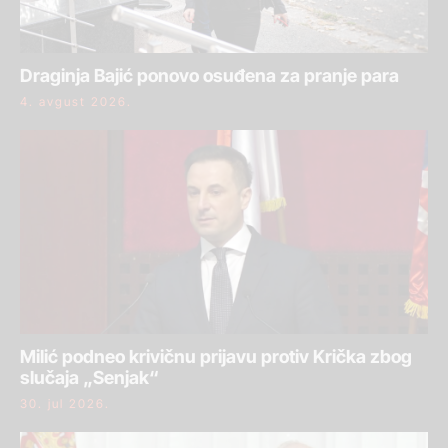
Draginja Bajić ponovo osuđena za pranje para
4. avgust 2026.
Milić podneo krivičnu prijavu protiv Krička zbog
slučaja „Senjak“
30. jul 2026.