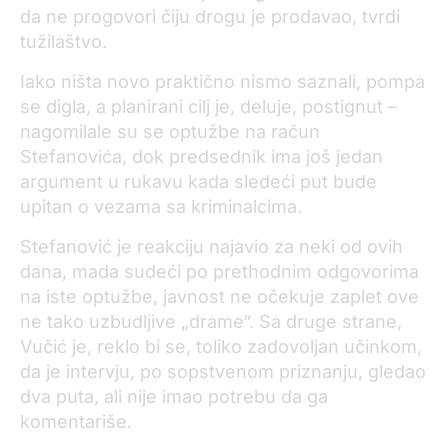
da ne progovori čiju drogu je prodavao, tvrdi
tužilaštvo.
Iako ništa novo praktično nismo saznali, pompa
se digla, a planirani cilj je, deluje, postignut –
nagomilale su se optužbe na račun
Stefanovića, dok predsednik ima još jedan
argument u rukavu kada sledeći put bude
upitan o vezama sa kriminalcima.
Stefanović je reakciju najavio za neki od ovih
dana, mada sudeći po prethodnim odgovorima
na iste optužbe, javnost ne očekuje zaplet ove
ne tako uzbudljive „drame“. Sa druge strane,
Vučić je, reklo bi se, toliko zadovoljan učinkom,
da je intervju, po sopstvenom priznanju, gledao
dva puta, ali nije imao potrebu da ga
komentariše.