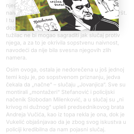
njegova nekada najbliža saradnica, ipak nije
naivno očekivati da takvih dokaza ima i pregršt.
I tu smo ostali razočarani – Stefanovića je
dozirano optužila, taman toliko da ni najbolji
tužilac ne bi mogao sagraditi jak slučaj protiv
njega, a za to je okrivila sopstvenu naivnost,
navodeći da nije bila svesna njegovih zlih
namera.
Osim ovoga, ostala je nedorečena u još jednoj
temi koju je, po sopstvenom priznanju, jedva
čekala da „načne“ – slučaju „Jovanjica“. Sve su
montirali „montažeri“ Stefanović i policijski
načenik Slobodan Milenković, a u slučaj su „ni
krivog ni dužnog“ upleli predsednikovog brata
Andreja Vučića, kao iz topa rekla je ona, dok je
Vukelić objašnjavao da je zbog svog iskustva u
policiji kredibilna da nam pojasni slučaj.