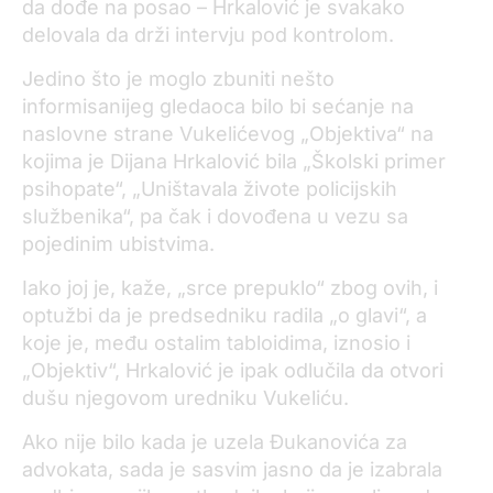
da dođe na posao – Hrkalović je svakako
delovala da drži intervju pod kontrolom.
Jedino što je moglo zbuniti nešto
informisanijeg gledaoca bilo bi sećanje na
naslovne strane Vukelićevog „Objektiva“ na
kojima je Dijana Hrkalović bila „Školski primer
psihopate“, „Uništavala živote policijskih
službenika“, pa čak i dovođena u vezu sa
pojedinim ubistvima.
Iako joj je, kaže, „srce prepuklo“ zbog ovih, i
optužbi da je predsedniku radila „o glavi“, a
koje je, među ostalim tabloidima, iznosio i
„Objektiv“, Hrkalović je ipak odlučila da otvori
dušu njegovom uredniku Vukeliću.
Ako nije bilo kada je uzela Đukanovića za
advokata, sada je sasvim jasno da je izabrala