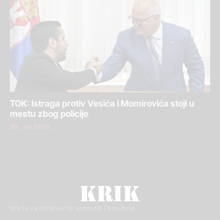
TOK: Istraga protiv Vesića i Momirovića stoji u
mestu zbog policije
30. jul 2026.
Mreža za istraživanje kriminala i korupcije