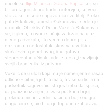
načelnike
Iliju Milačića
i
Gorana Papića
koji su
bili protagonisti prethodnih intervjua, su veći
sto za kojim sede sagovornici i voditelj. Preko
puta Hrkalović, umesto Đukanovića, sedeo je
urednik „Objektiva“ Dejan Vukelić. Đukanović
se, izgleda, u ovom slučaju zadržao na ulozi
njenog advokata, i to veoma dobrog – s
obzirom na nedostatak iskustva u velikim
slučajevima poput ovog, ima gotovo
stoprocentan učinak kada je reč o „izbavljanju“
svojih branjenika iz pritvora.
Vukelić se u ulozi koja mu je namenjena snašao
odlično – pitanja je bilo malo, a više su ličila na
podsetnik sagovornici šta još treba da ispriča,
uz ponizno izvinjenje svaki put kada bi joj
prekinuo misao. Jedini način da bolje odigra
ulogu, čini se, bio bi da je tog dana zaboravio