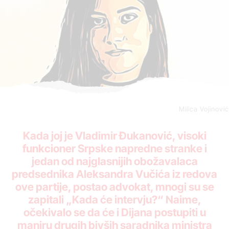
Milica Vojinović
Kada joj je
Vladimir Đukanović, visoki
funkcioner Srpske napredne stranke i
jedan od najglasnijih obožavalaca
predsednika Aleksandra Vučića iz redova
ove partije, postao advokat, mnogi su se
zapitali „Kada će intervju?“ Naime,
očekivalo se da će i Dijana postupiti u
maniru drugih bivših saradnika ministra