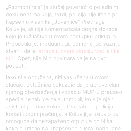
„Razmontirala“ je slučaj govoreći o pojedinim
dokumentima koje, tvrdi, policija nije imala pri
hapšenju vlasnika „Jovanjice“ Predraga
Koluvije, ali nije komentarisala brojne dokaze
koje je tužilaštvo u ovom postupku prikupilo.
Propustila je, međutim, da pomene još važniju
stvar – da je
istraga u ovom slučaju vodila i ka
njoj.
Opet, nije bilo novinara da je na ovo
podseti.
Iako nije optužena, niti saslušana u ovom
slučaju, optužnica pokazuje da je upravo član
njenog obezbeđenja i vozač u MUP-u preuzeo
specijalne tablice za automobil, koje je njen
asistent predao Koluviji. Ove tablice policija
koristi tokom praćenja, a Koluviji je trebalo da
omoguće da nezapaženo otputuje do Niša
kako bi uticao na uhapšenog dilera marihuane