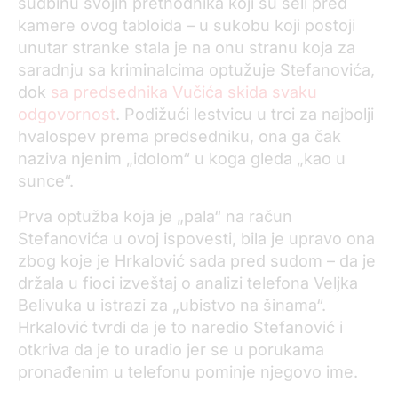
sudbinu svojih prethodnika koji su seli pred
kamere ovog tabloida – u sukobu koji postoji
unutar stranke stala je na onu stranu koja za
saradnju sa kriminalcima optužuje Stefanovića,
dok
sa predsednika Vučića skida svaku
odgovornost
. Podižući lestvicu u trci za najbolji
hvalospev prema predsedniku, ona ga čak
naziva njenim „idolom“ u koga gleda „kao u
sunce“.
Prva optužba koja je „pala“ na račun
Stefanovića u ovoj ispovesti, bila je upravo ona
zbog koje je Hrkalović sada pred sudom – da je
držala u fioci izveštaj o analizi telefona Veljka
Belivuka u istrazi za „ubistvo na šinama“.
Hrkalović tvrdi da je to naredio Stefanović i
otkriva da je to uradio jer se u porukama
pronađenim u telefonu pominje njegovo ime.