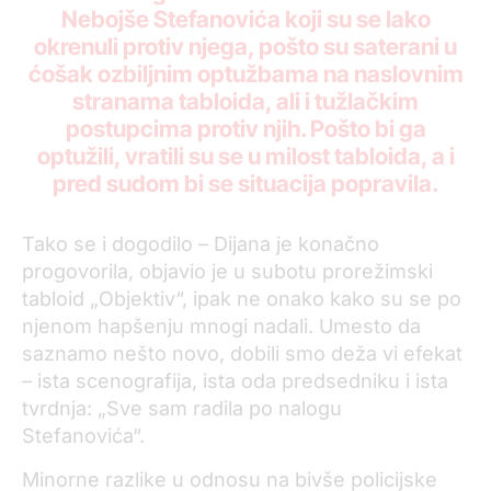
Nebojše Stefanovića koji su se lako
okrenuli protiv njega, pošto su saterani u
ćošak ozbiljnim optužbama na naslovnim
stranama tabloida, ali i tužlačkim
postupcima protiv njih. Pošto bi ga
optužili, vratili su se u milost tabloida, a i
pred sudom bi se situacija popravila.
Tako se i dogodilo – Dijana je konačno
progovorila, objavio je u subotu prorežimski
tabloid „Objektiv“, ipak ne onako kako su se po
njenom hapšenju mnogi nadali. Umesto da
saznamo nešto novo, dobili smo deža vi efekat
– ista scenografija, ista oda predsedniku i ista
tvrdnja: „Sve sam radila po nalogu
Stefanovića“.
Minorne razlike u odnosu na bivše policijske