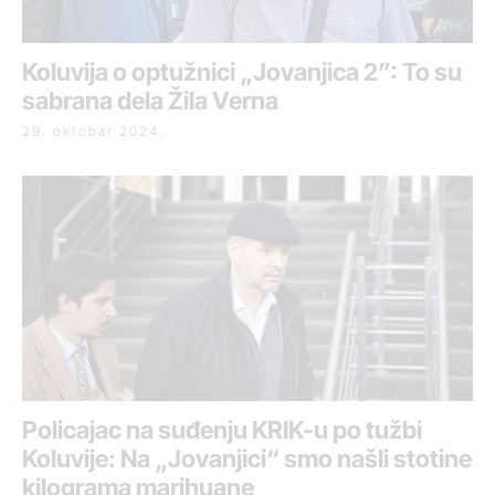
Koluvija o optužnici „Jovanjica 2”: To su
sabrana dela Žila Verna
29. oktobar 2024.
Policajac na suđenju KRIK-u po tužbi
Koluvije: Na „Jovanjici“ smo našli stotine
kilograma marihuane