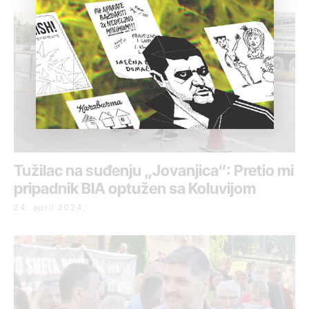
Tužilac na suđenju „Jovanjica“: Pretio mi
pripadnik BIA optužen sa Koluvijom
24. april 2024.