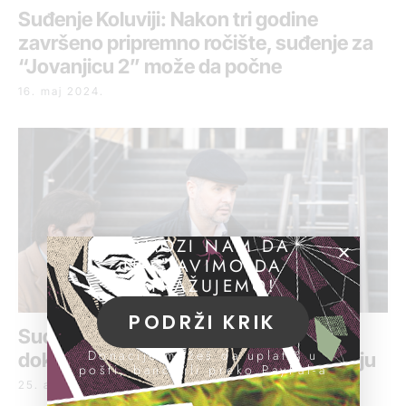
Suđenje Koluviji: Nakon tri godine
završeno pripremno ročište, suđenje za
“Jovanjicu 2” može da počne
16. maj 2024.
POMOZI NAM DA
NASTAVIMO DA
ISTRAŽUJEMO!
PODRŽI KRIK
Suđenje „Jovanjica“: Predstavljani
Donacije možeš da uplatiš u
dokazi, Koluvija uporedio pivo i konoplju
pošti, banci ili preko PayPal-a
25. april 2024.