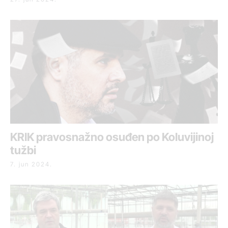
KRIK pravosnažno osuđen po Koluvijinoj
tužbi
7. jun 2024.