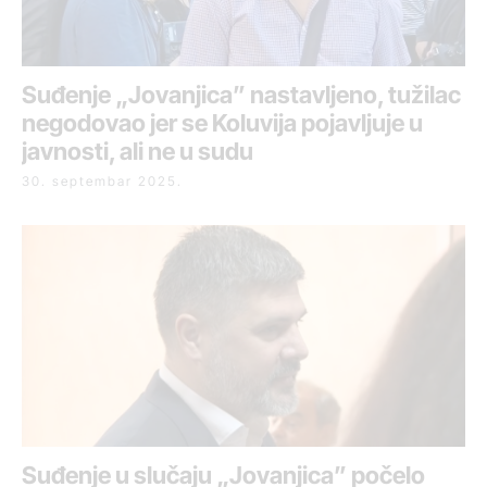
Suđenje „Jovanjica” nastavljeno, tužilac
negodovao jer se Koluvija pojavljuje u
javnosti, ali ne u sudu
30. septembar 2025.
Suđenje u slučaju „Jovanjica” počelo