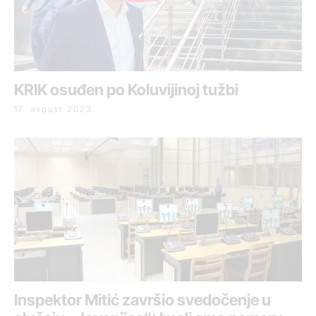
KRIK osuđen po Koluvijinoj tužbi
17. avgust 2023.
Inspektor Mitić završio svedočenje u