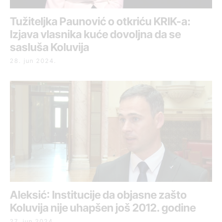
Tužiteljka Paunović o otkriću KRIK-a:
Izjava vlasnika kuće dovoljna da se
sasluša Koluvija
28. jun 2024.
Aleksić: Institucije da objasne zašto
Koluvija nije uhapšen još 2012. godine
27. jun 2024.