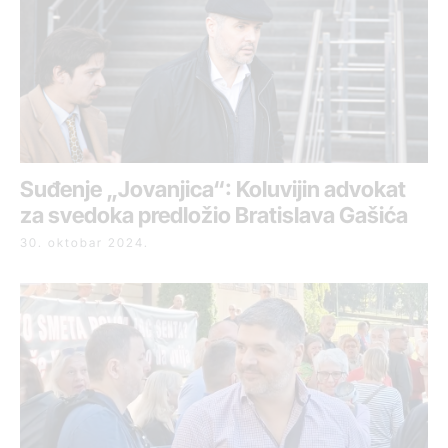
Suđenje „Jovanjica“: Koluvijin advokat
za svedoka predložio Bratislava Gašića
30. oktobar 2024.