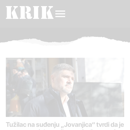
Tužilac na suđenju „Jovanjica“ tvrdi da je