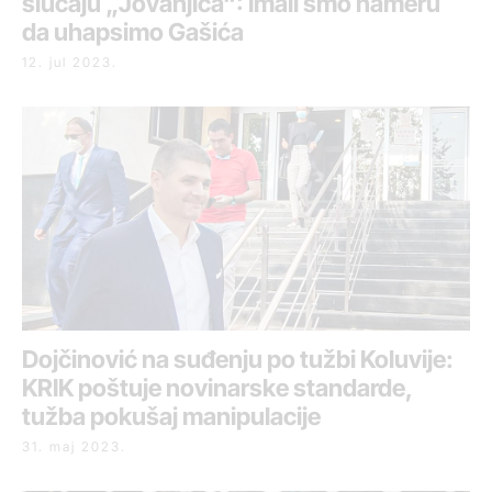
slučaju „Jovanjica“: Imali smo nameru
da uhapsimo Gašića
12. jul 2023.
Dojčinović na suđenju po tužbi Koluvije:
KRIK poštuje novinarske standarde,
tužba pokušaj manipulacije
31. maj 2023.