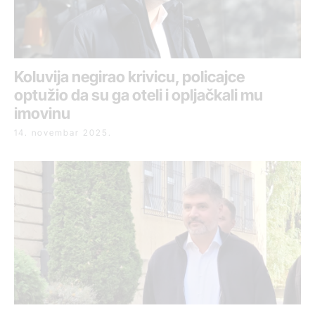
Koluvija negirao krivicu, policajce
optužio da su ga oteli i opljačkali mu
imovinu
14. novembar 2025.