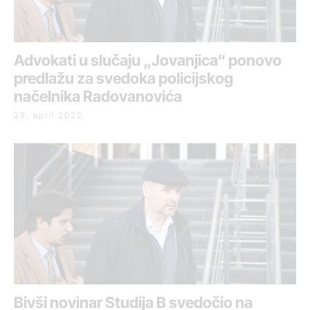
Advokati u slučaju „Jovanjica“ ponovo
predlažu za svedoka policijskog
načelnika Radovanovića
29. april 2022.
Bivši novinar Studija B svedočio na