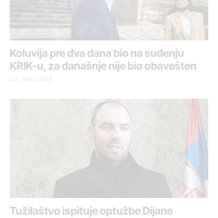
Koluvija pre dva dana bio na suđenju
KRIK-u, za današnje nije bio obavešten
22. jun 2022.
Tužilaštvo ispituje optužbe Dijane