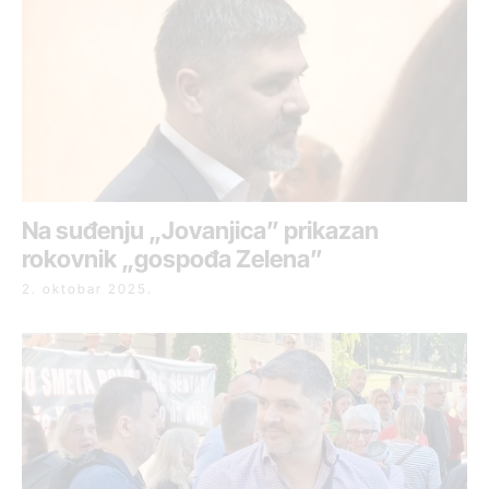
Na suđenju „Jovanjica” prikazan
rokovnik „gospođa Zelena”
2. oktobar 2025.