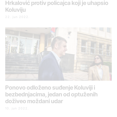
Hrkalović protiv policajca koji je uhapsio
Koluviju
22. jun 2022.
Ponovo odloženo suđenje Koluviji i
bezbednjacima, jedan od optuženih
doživeo moždani udar
10. jun 2022.