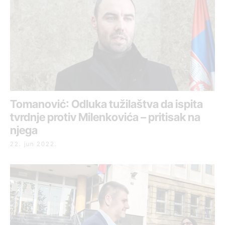
Tomanović: Odluka tužilaštva da ispita
tvrdnje protiv Milenkovića – pritisak na
njega
22. jun 2022.