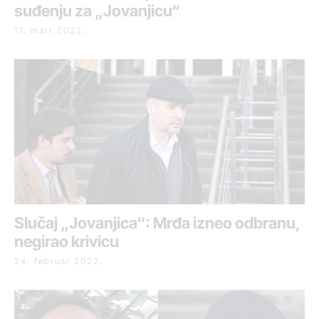
suđenju za „Jovanjicu“
17. mart 2022.
Slučaj „Jovanjica“: Mrđa izneo odbranu,
negirao krivicu
24. februar 2022.