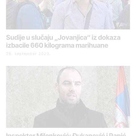
Sudije u slučaju „Jovanjica“ iz dokaza
izbacile 660 kilograma marihuane
28. septembar 2023.
Inspektor Milenković: Đukanović i Papić