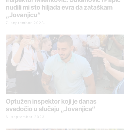
nudili mi sto hiljada evra da zataškam
„Jovanjicu“
7. septembar 2023.
Optužen inspektor koji je danas
svedočio u slučaju „Jovanjica“
6. septembar 2023.