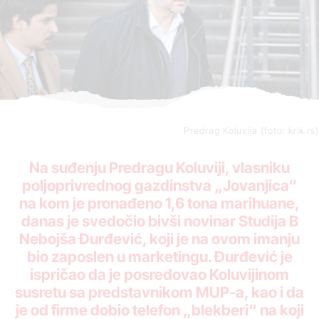
Predrag Koluvija (foto: krik.rs)
Na suđenju Predragu Koluviji, vlasniku
poljoprivrednog gazdinstva „Jovanjica“
na kom je pronađeno 1,6 tona marihuane,
danas je svedočio bivši novinar Studija B
Nebojša Đurđević, koji je na ovom imanju
bio zaposlen u marketingu. Đurđević je
ispričao da je posredovao Koluvijinom
susretu sa predstavnikom MUP-a, kao i da
je od firme dobio telefon „blekberi“ na koji