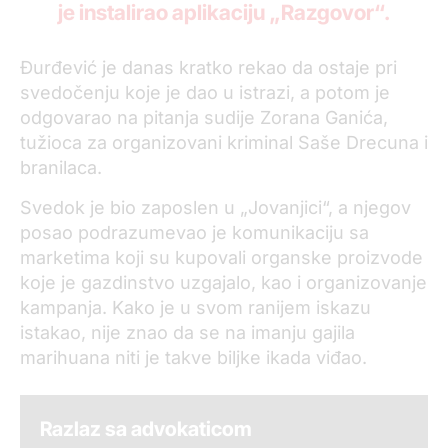
je instalirao aplikaciju „Razgovor“.
Đurđević je danas kratko rekao da ostaje pri
svedočenju koje je dao u istrazi, a potom je
odgovarao na pitanja sudije Zorana Ganića,
tužioca za organizovani kriminal Saše Drecuna i
branilaca.
Svedok je bio zaposlen u „Jovanjici“, a njegov
posao podrazumevao je komunikaciju sa
marketima koji su kupovali organske proizvode
koje je gazdinstvo uzgajalo, kao i organizovanje
kampanja. Kako je u svom ranijem iskazu
istakao, nije znao da se na imanju gajila
marihuana niti je takve biljke ikada viđao.
Razlaz sa advokaticom