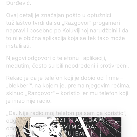
Đurđević.
Ovaj detalj je značajan pošto u optužnici
tužilaštvo tvrdi da su „Razgovor“ progameri
napravili posebno po Koluvijinoj narudžbini i da
to nije obična aplikacija koja se tek tako može
instalirati.
Njegovi odgovori o telefonu i aplikaciji,
međutim, često su bili neodređeni i protivrečni.
Rekao je da je telefon koji je dobio od firme –
„blekberi“, na kojem je, prema njegovim rečima,
skinuo „Razgovor“ – koristio jer mu telefon koji
je imao nije radio.
„Da. Nije radio moj telefon pa sam ga koristio“,
POMOZI NAM DA
odgovorio je Đurđević, ali je ubrzo,
NASTAVIMO DA
odgovarajući na ostala pitanja dao i drugačiji
ISTRAŽUJEMO!
odgovor.