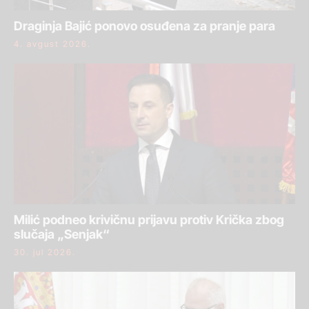
Draginja Bajić ponovo osuđena za pranje para
4. avgust 2026.
Milić podneo krivičnu prijavu protiv Krička zbog
slučaja „Senjak“
30. jul 2026.