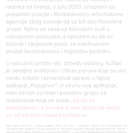
radnika sa imanja, u julu 2020. uhapšeni su
pripadnici policije i Bezbednosno-informativne
agencije zbog sumnje da su bili deo Koluvijine
grupe. Njima se sada sa Koluvijom sudi u
odvojenom postupku, a optuženi su da su
Koluviji i njegovom poslu sa marihuanom
pružali bezbednosnu i logističku podršku.
U optužnici protiv njih, između ostalog, tužilac
je detaljno analizirao i citirao poruke koje su oni
među sobom razmenjivali upravo u tajnoj
aplikaciji „Razgovor“. U okviru ove aplikacije,
neki od njih su imali i posebnu grupu za
dopisivanje koja se zvala
„Savet za
bezbednost“, a poruke iz ove aplikacije jedan
su od ključnih dokaza tužilaštva.