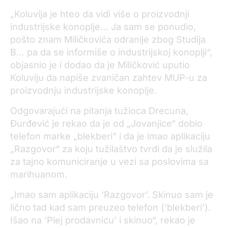
„Koluvija je hteo da vidi više o proizvodnji
industrijske konoplje… Ja sam se ponudio,
pošto znam Miličkovića odranije zbog Studija
B… pa da se informiše o industrijskoj konoplji“,
objasnio je i dodao da je Miličković uputio
Koluviju da napiše zvaničan zahtev MUP-u za
proizvodnju industrijske konoplje.
Odgovarajući na pitanja tužioca Drecuna,
Đurđević je rekao da je od „Jovanjice“ dobio
telefon marke „blekberi“ i da je imao aplikaciju
„Razgovor“ za koju tužilaštvo tvrdi da je služila
za tajno komuniciranje u vezi sa poslovima sa
marihuanom.
„Imao sam aplikaciju ‘Razgovor’. Skinuo sam je
lično tad kad sam preuzeo telefon (‘blekberi’).
Išao na ‘Plej prodavnicu’ i skinuo“, rekao je