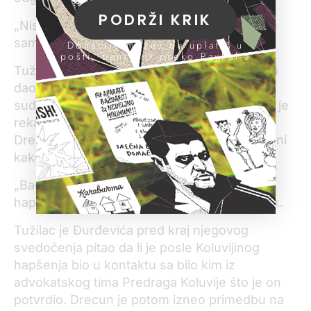
PODRŽI KRIK
„Nisam ga koristio, dete ga je koristilo, posle
sam ga bacio“.
Donacije možeš da uplatiš u
pošti, banci ili preko PayPal-a
Tužilac je pitao svedoka zbog čega je detetu
dao telefon koji košta oko 800 dolara, ali je
sudija Zoran Ganić zabranio pitanje jer, kako je
rekao, izlazi iz okvira sudskog predmeta.
Drecun je potom tražio od svedoka da objasni
kako je i kada je bacio telefon.
„Bacio sam ga posle oko godinu dana od
hapšenja. Rasklopio i bacio“, rekao je svedok.
Tužilac je Đurđevića pred kraj njegovog
svedočenja pitao da li je posle Koluvijinog
hapšenja bio u kontaktu sa bilo kim iz
advokatskog tima Predraga Koluvije što je on
potvrdio. Drecun je potom izneo primedbu na