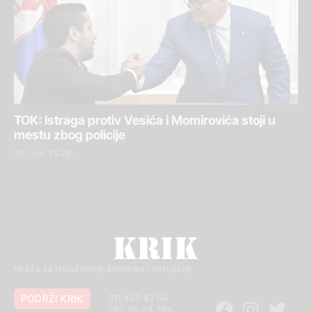
TOK: Istraga protiv Vesića i Momirovića stoji u
mestu zbog policije
30. jul 2026.
Mreža za istraživanje kriminala i korupcije
PODRŽI KRIK
011 420 43 04
062 85 03 266