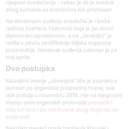
njegovo svedočenje – rekao je da je svedok
zbog kontakta sa braniocima bio pristrasan.
Na današnjem suđenju svedočila je i bivša
radnica Svetlana Todorović koja je po struci
diplomirani agroekonom, a na „Jovanjici“ je
radila u okviru sertifikacije biljaka organske
proizvodnje. Nastavak suđenja zakazan je za
kraj aprila.
Dva postupka
Koluvijino imanje „Jovanjica“ bilo je poznato u
javnosti po organskoj proizvodnji hrane, sve
dok policija u novembru 2019. nije na njegovom
imanju osim organskih proizvoda
pronašla i
više od tone i po marihuane zbog čega mu se
sada sudi.
Nekoliko meseci posle hapšenja Koluvije i