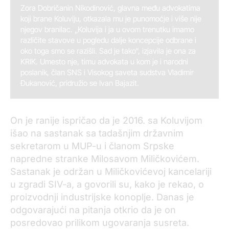
Zora Dobričanin Nikodinović, glavna među advokatima
koji brane Koluviju, otkazala mu je punomoćje i više nije
njegov branilac. „Koluvija i ja u ovom trenutku imamo
različite stavove u pogledu dalje koncepcije odbrane i
oko toga smo se razišli. Sad je tako“, izjavila je ona za
KRIK. Umesto nje, timu advokata u kom je i narodni
poslanik, član SNS i Visokog saveta sudstva Vladimir
Đukanović, pridružio se Ivan Bajazit.
On je ranije ispričao da je 2016. sa Koluvijom
išao na sastanak sa tadašnjim državnim
sekretarom u MUP-u i članom Srpske
napredne stranke Milosavom Miličkovićem.
Sastanak je održan u Miličkovićevoj kancelariji
u zgradi SIV-a, a govorili su, kako je rekao, o
proizvodnji industrijske konoplje. Danas je
odgovarajući na pitanja otkrio da je on
posredovao prilikom ugovaranja susreta.