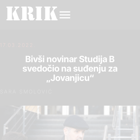
17.03.2022.
Bivši novinar Studija B
svedočio na suđenju za
„Jovanjicu“
SARA SMOLOVIĆ