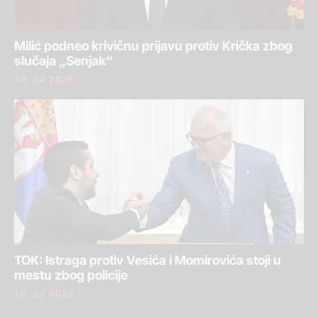
Milić podneo krivičnu prijavu protiv Krička zbog
slučaja „Senjak“
30. jul 2026.
TOK: Istraga protiv Vesića i Momirovića stoji u
mestu zbog policije
30. jul 2026.