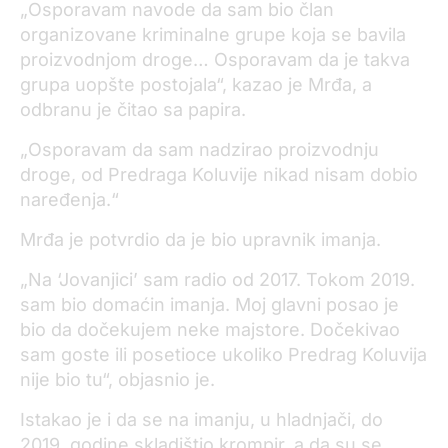
„Osporavam navode da sam bio član
organizovane kriminalne grupe koja se bavila
proizvodnjom droge… Osporavam da je takva
grupa uopšte postojala“, kazao je Mrđa, a
odbranu je čitao sa papira.
„Osporavam da sam nadzirao proizvodnju
droge, od Predraga Koluvije nikad nisam dobio
naređenja.“
Mrđa je potvrdio da je bio upravnik imanja.
„Na ‘Jovanjici’ sam radio od 2017. Tokom 2019.
sam bio domaćin imanja. Moj glavni posao je
bio da dočekujem neke majstore. Dočekivao
sam goste ili posetioce ukoliko Predrag Koluvija
nije bio tu“, objasnio je.
Istakao je i da se na imanju, u hladnjači, do
2019. godine skladištio krompir, a da su se