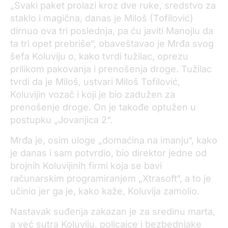
„Svaki paket prolazi kroz dve ruke, sredstvo za
staklo i magična, danas je Miloš (Tofilović)
dirnuo ova tri poslednja, pa ću javiti Manojlu da
ta tri opet prebriše“, obaveštavao je Mrđa svog
šefa Koluviju o, kako tvrdi tužilac, oprezu
prilikom pakovanja i prenošenja droge. Tužilac
tvrdi da je Miloš, ustvari Miloš Tofilović,
Koluvijin vozač i koji je bio zadužen za
prenošenje droge. On je takođe optužen u
postupku „Jovanjica 2“.
Mrđa je, osim uloge „domaćina na imanju“, kako
je danas i sam potvrdio, bio direktor jedne od
brojnih Koluvijinih firmi koja se bavi
računarskim programiranjem „Xtrasoft“, a to je
učinio jer ga je, kako kaže, Koluvija zamolio.
Nastavak suđenja zakazan je za sredinu marta,
a već sutra Koluviju, policajce i bezbednjake