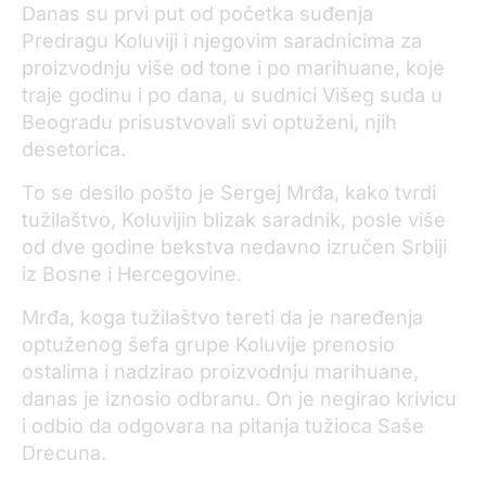
Danas su prvi put od početka suđenja
Predragu Koluviji i njegovim saradnicima za
proizvodnju više od tone i po marihuane, koje
traje godinu i po dana, u sudnici Višeg suda u
Beogradu prisustvovali svi optuženi, njih
desetorica.
To se desilo pošto je Sergej Mrđa, kako tvrdi
tužilaštvo, Koluvijin blizak saradnik, posle više
od dve godine bekstva nedavno izručen Srbiji
iz Bosne i Hercegovine.
Mrđa, koga tužilaštvo tereti da je naređenja
optuženog šefa grupe Koluvije prenosio
ostalima i nadzirao proizvodnju marihuane,
danas je iznosio odbranu. On je negirao krivicu
i odbio da odgovara na pitanja tužioca Saše
Drecuna.