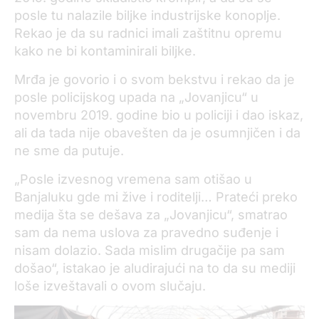
posle tu nalazile biljke industrijske konoplje.
Rekao je da su radnici imali zaštitnu opremu
kako ne bi kontaminirali biljke.
Mrđa je govorio i o svom bekstvu i rekao da je
posle policijskog upada na „Jovanjicu“ u
novembru 2019. godine bio u policiji i dao iskaz,
ali da tada nije obavešten da je osumnjičen i da
ne sme da putuje.
„Posle izvesnog vremena sam otišao u
Banjaluku gde mi žive i roditelji… Prateći preko
medija šta se dešava za „Jovanjicu“, smatrao
sam da nema uslova za pravedno suđenje i
nisam dolazio. Sada mislim drugačije pa sam
došao“, istakao je aludirajući na to da su mediji
loše izveštavali o ovom slučaju.