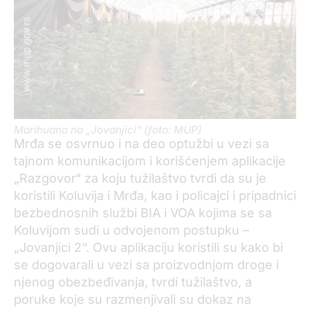
Marihuana na „Jovanjici“ (foto: MUP)
Mrđa se osvrnuo i na deo optužbi u vezi sa
tajnom komunikacijom i korišćenjem aplikacije
„Razgovor“ za koju tužilaštvo tvrdi da su je
koristili Koluvija i Mrđa, kao i policajci i pripadnici
bezbednosnih službi BIA i VOA kojima se sa
Koluvijom sudi u odvojenom postupku –
„Jovanjici 2“. Ovu aplikaciju koristili su kako bi
se dogovarali u vezi sa proizvodnjom droge i
njenog obezbeđivanja, tvrdi tužilaštvo, a
poruke koje su razmenjivali su dokaz na