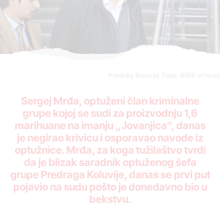
Predrag Koluvija (foto: KRIK arhiva)
Sergej Mrđa, optuženi član kriminalne
grupe kojoj se sudi za proizvodnju 1,6
marihuane na imanju „Jovanjica“, danas
je negirao krivicu i osporavao navode iz
optužnice. Mrđa, za koga tužilaštvo tvrdi
da je blizak saradnik optuženog šefa
grupe Predraga Koluvije, danas se prvi put
pojavio na sudu pošto je donedavno bio u
bekstvu.