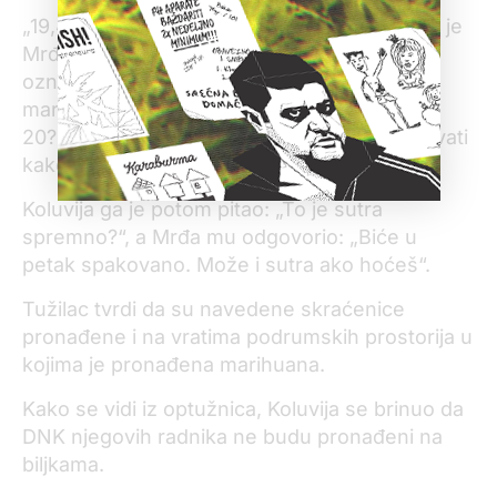
„19,4 AMX i 0,6 ima od MM, OG i GG“, poslao je
Mrđa poruku Koluviji, a tužilac tvrdi da su
oznake MM, OG i GG skraćenice za sorte
marihuane. Koluvija ga je zatim pitao „Znači
20?“, a Mrđa odgovorio: „To ćemo im upakovati
kako ima, za probu. Da.“
Koluvija ga je potom pitao: „To je sutra
spremno?“, a Mrđa mu odgovorio: „Biće u
petak spakovano. Može i sutra ako hoćeš“.
Tužilac tvrdi da su navedene skraćenice
pronađene i na vratima podrumskih prostorija u
kojima je pronađena marihuana.
Kako se vidi iz optužnica, Koluvija se brinuo da
DNK njegovih radnika ne budu pronađeni na
biljkama.