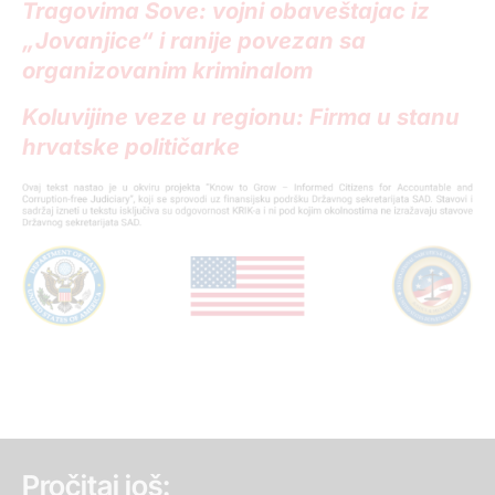
Tragovima Sove: vojni obaveštajac iz
„Jovanjice“ i ranije povezan sa
organizovanim kriminalom
Koluvijine veze u regionu: Firma u stanu
hrvatske političarke
Pročitaj još: