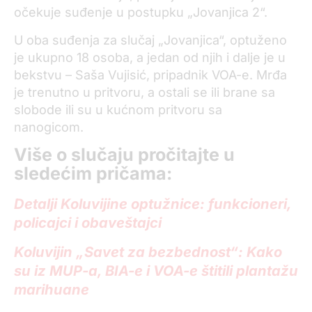
očekuje suđenje u postupku „Jovanjica 2“.
U oba suđenja za slučaj „Jovanjica“, optuženo
je ukupno 18 osoba, a jedan od njih i dalje je u
bekstvu – Saša Vujisić, pripadnik VOA-e. Mrđa
je trenutno u pritvoru, a ostali se ili brane sa
slobode ili su u kućnom pritvoru sa
nanogicom.
Više o slučaju pročitajte u
sledećim pričama:
Detalji Koluvijine optužnice: funkcioneri,
policajci i obaveštajci
Koluvijin „Savet za bezbednost“: Kako
su iz MUP-a, BIA-e i VOA-e štitili plantažu
marihuane