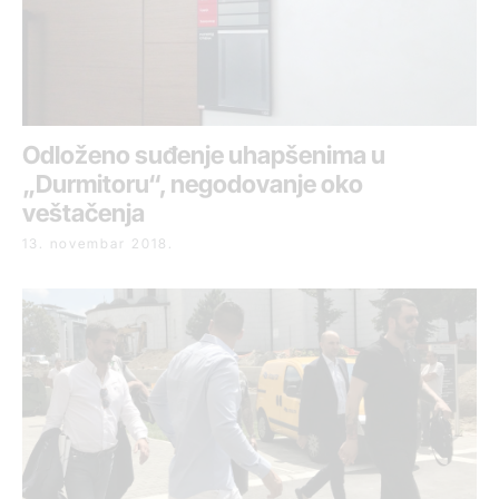
Odloženo suđenje uhapšenima u
„Durmitoru“, negodovanje oko
veštačenja
13. novembar 2018.