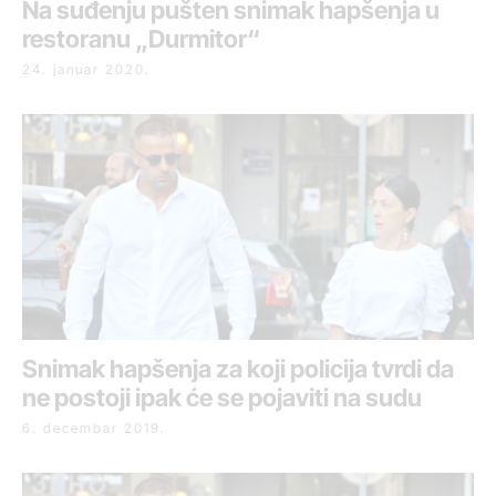
Na suđenju pušten snimak hapšenja u
restoranu „Durmitor“
24. januar 2020.
Snimak hapšenja za koji policija tvrdi da
ne postoji ipak će se pojaviti na sudu
6. decembar 2019.