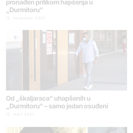
pronađen prilikom hapšenja u
„Durmitoru“
12. novembar 2021.
Od „škaljaraca“ uhapšenih u
„Durmitoru“ – samo jedan osuđeni
12. mart 2021.