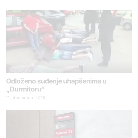
Odloženo suđenje uhapšenima u
„Durmitoru“
11. decembar 2018.