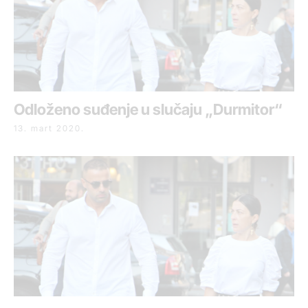
Odloženo suđenje u slučaju „Durmitor“
13. mart 2020.