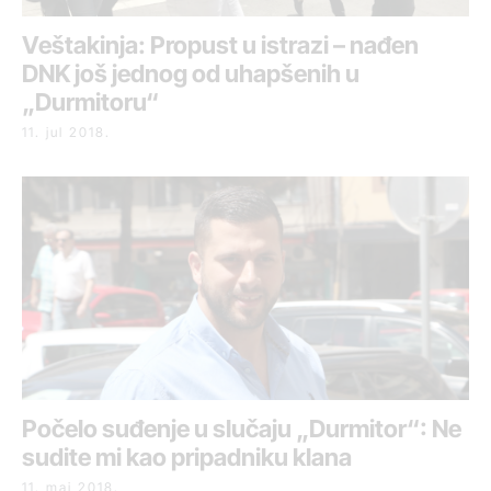
Veštakinja: Propust u istrazi – nađen
DNK još jednog od uhapšenih u
„Durmitoru“
11. jul 2018.
Počelo suđenje u slučaju „Durmitor“: Ne
sudite mi kao pripadniku klana
11. maj 2018.