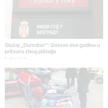
Slučaj „Durmitor“: Gotovo dve godine u
pritvoru zbog pištolja
9. april 2019.