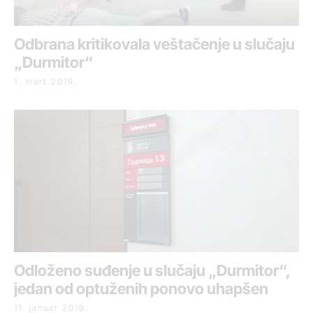
Odbrana kritikovala veštačenje u slučaju
„Durmitor“
1. mart 2019.
Odloženo suđenje u slučaju „Durmitor“,
jedan od optuženih ponovo uhapšen
11. januar 2019.