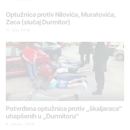
Optužnica protiv Nilovića, Muratovića,
Zeca (slučaj Durmitor)
11. maj 2018.
Potvrđena optužnica protiv „škaljaraca“
uhapšenih u „Durmitoru“
8. januar 2018.