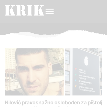
Nilović pravosnažno oslobođen za pištolj