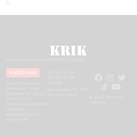
Mreža za istraživanje kriminala i korupcije
PODRŽI KRIK
011 420 43 04
062 85 03 266
(Signal)
Tvoja donacija nam
pomaže da i dalje
Makenzijeva 46, 11111
otkrivamo korupciju i
Beograd, Srbija
© 2024 Sva prava
kriminal, a mi
zadržana
uzvraćamo poklonima
i različitim
pogodnostima na
portalu KRIK.