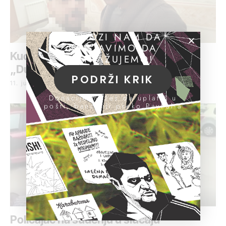
POMOZI NAM DA
NASTAVIMO DA
Kućni pritvor za optuženog u slučaju
ISTRAŽUJEMO!
„Durmitor“
PODRŽI KRIK
11. jun 2019.
Donacije možeš da uplatiš u
pošti, banci ili preko PayPal-a
Policajac na suđenju u slučaju