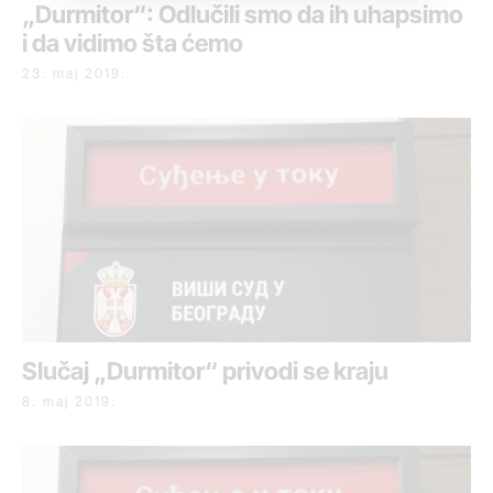
„Durmitor“: Odlučili smo da ih uhapsimo
i da vidimo šta ćemo
23. maj 2019.
Slučaj „Durmitor“ privodi se kraju
8. maj 2019.