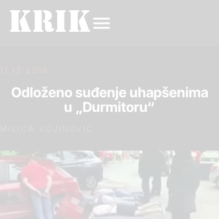
11.12.2018.
Odloženo suđenje uhapšenima
u „Durmitoru“
MILICA VOJINOVIĆ