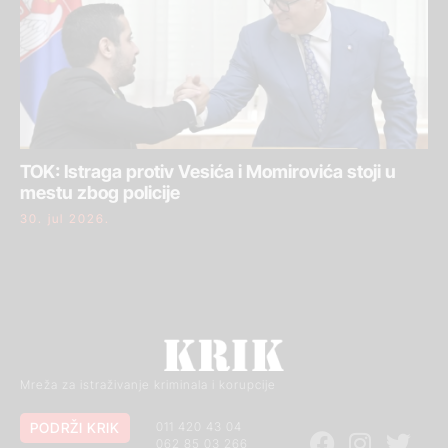
TOK: Istraga protiv Vesića i Momirovića stoji u
mestu zbog policije
30. jul 2026.
Mreža za istraživanje kriminala i korupcije
PODRŽI KRIK
011 420 43 04
062 85 03 266