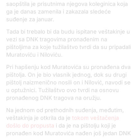
saopštila je prisutnima njegova koleginica koja
ga je danas zamenila i zakazala sledeće
suđenje za januar.
Tada bi trebalo bi da budu ispitane veštakinje u
vezi sa DNK tragovima pronađenim na
pištoljima za koje tužilaštvo tvrdi da su pripadali
Muratoviću i Niloviću.
Pri hapšenju kod Muratovića su pronađena dva
pištolja. On je bio vlasnik jednog, dok su drugi
pištolj naizmenično nosili on i Nilović, navodi se
u optužnici. Tužilaštvo ovo tvrdi na osnovu
pronađenog DNK tragova na oružju.
Na jednom od prethodnih suđenja, međutim,
veštakinja je otkrila da je
tokom veštačenja
došlo do propusta
i da je na pištolju koji je
pronađen kod Muratovića nađen još jedan DNK