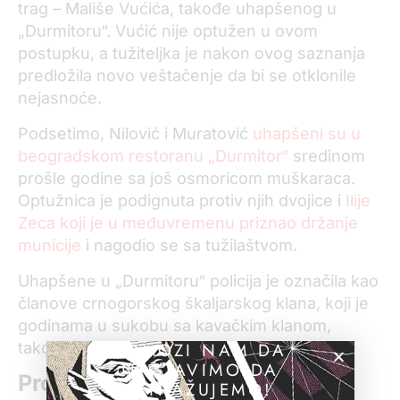
trag – Mališe Vućića, takođe uhapšenog u
„Durmitoru“. Vućić nije optužen u ovom
postupku, a tužiteljka je nakon ovog saznanja
predložila novo veštačenje da bi se otklonile
nejasnoće.
Podsetimo, Nilović i Muratović
uhapšeni su u
beogradskom restoranu „Durmitor“
sredinom
prošle godine sa još osmoricom muškaraca.
Optužnica je podignuta protiv njih dvojice i
Ilije
Zeca koji je u međuvremenu priznao držanje
municije
i nagodio se sa tužilaštvom.
Uhapšene u „Durmitoru“ policija je označila kao
članove crnogorskog škaljarskog klana, koji je
godinama u sukobu sa kavačkim klanom,
POMOZI NAM DA
takođe iz Crne Gore.
NASTAVIMO DA
Pronašao pištolje
ISTRAŽUJEMO!