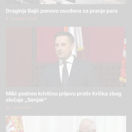
Draginja Bajić ponovo osuđena za pranje para
4. avgust 2026.
Milić podneo krivičnu prijavu protiv Krička zbog
slučaja „Senjak“
30. jul 2026.