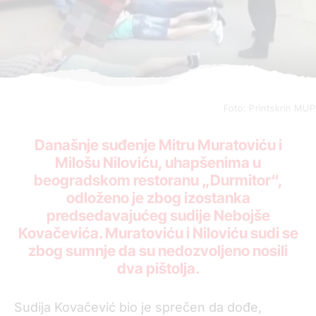
Foto: Printskrin MUP
Današnje suđenje Mitru Muratoviću i
Milošu Niloviću, uhapšenima u
beogradskom restoranu „Durmitor“,
odloženo je zbog izostanka
predsedavajućeg sudije Nebojše
Kovačevića. Muratoviću i Niloviću sudi se
zbog sumnje da su nedozvoljeno nosili
dva pištolja.
Sudija Kovačević bio je sprečen da dođe,