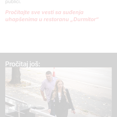
publici.
Pročitajte sve vesti sa suđenja
uhapšenima u restoranu „Durmitor“
Pročitaj još: