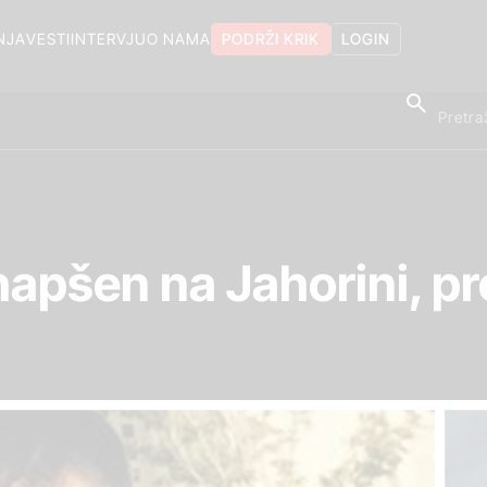
NJA
VESTI
INTERVJU
O NAMA
PODRŽI KRIK
LOGIN
uhapšen na Jahorini, p