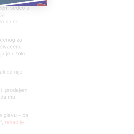
ićem sedeo u
sa
rzo su se
jičenog za
gušivačem,
ga je u toku.
li da nije
iti prodajem
e da mu
a glavu – da
“,
rekao je