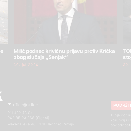
je
Milić podneo krivičnu prijavu protiv Krička
TOK
zbog slučaja „Senjak“
sto
30. jul 2026.
30.
office@krik.rs
PODRŽI 
011 420 43 04
Tvoja dona
062 85 03 266 (Signal)
korupciju i
Makenzijeva 46, 11111 Beograd, Srbija
pogodnosti