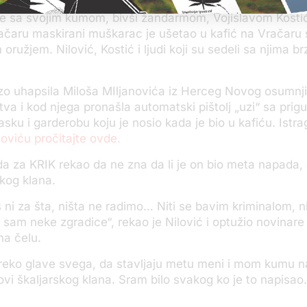
je sa svojim kumom, bivši žandarmom, Vojislavom Kost
ačaru maskirani muškarac je ušetao u kafić na Vračaru 
ružjem. Nilović, Kostić i ljudi koji su sedeli sa njima b
brzo uhapsila Miloša MIljanovića iz Herceg Novog osumn
tva i kod njega pronašla automatski pištolj „uzi“ sa pri
sku i garderobu koju je nosio kada je bio u kafiću. Istra
noviću pročitajte ovde.
ada za KRIK rekao da ne zna da li je on bio meta napada, a
skog klana.
ni za šta, ništa ne radimo… Niti se bavim kriminalom, n
 sam neke zgradice“, rekao je Nilović i optužio novinar
na čelu.
preko glave svega, da stavljaju metu meni i mom kumu n
i škaljarskog klana. Sram bilo svakog ko je to napisao.
.