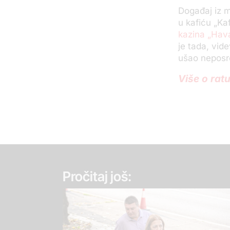
Događaj iz ma
u kafiću „Ka
kazina „Hav
je tada, vid
ušao neposr
Više o rat
Pročitaj još: