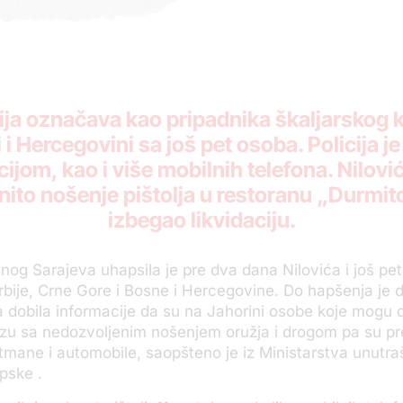
cija označava kao pripadnika škaljarskog 
 i Hercegovini sa još pet osoba. Policija j
cijom, kao i više mobilnih telefona. Nilov
to nošenje pištolja u restoranu „Durmitor
izbegao likvidaciju.
očnog Sarajeva uhapsila je pre dva dana Nilovića i još pet
rbije, Crne Gore i Bosne i Hercegovine. Do hapšenja je 
ija dobila informacije da su na Jahorini osobe koje mogu 
u sa nedozvoljenim nošenjem oružja i drogom pa su pre
tmane i automobile, saopšteno je iz Ministarstva unutra
pske .