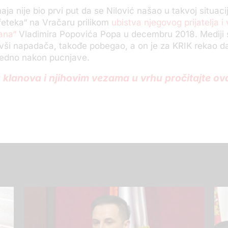
ja nije bio prvi put da se Nilović našao u takvoj situaciji
feteka“ na Vračaru prilikom
ubistva njegovog prijatelja i
ana“
Vladimira Popovića Popa u decembru 2018. Mediji s
evši napadača, takođe pobegao, a on je za KRIK rekao da 
edno nakon pucnjave.
u klanova i njihovim vezama u vrhu pročitajte ov