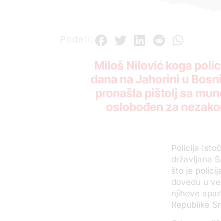
Podeli:
Miloš Nilović koga poli
dana na Jahorini u Bosni
pronašla pištolj sa mun
oslobođen za nezakoni
Policija Ist
državljana S
što je polic
dovedu u vez
njihove apar
Republike Sr