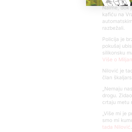
Naime, dok 
kafiću na Vr
automatskim o
razbežali.
Policija je 
pokušaj ubis
silikonsku ma
Više o Milja
Nilović je t
član škaljar
„Nemaju nas 
drogu. Zidao
crtaju metu 
„Više mi je 
smo mi kumov
tada Nilović