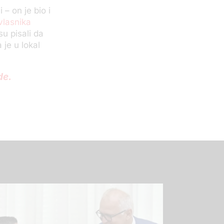
 – on je bio i
 vlasnika
u pisali da
je u lokal
de.