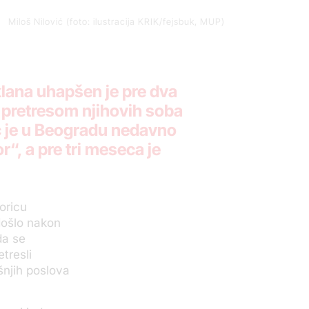
Miloš Nilović (foto: ilustracija KRIK/fejsbuk, MUP)
klana uhapšen je pre dva
e pretresom njihovih soba
ić je u Beogradu nedavno
“, a pre tri meseca je
oricu
došlo nakon
da se
tresli
šnjih poslova