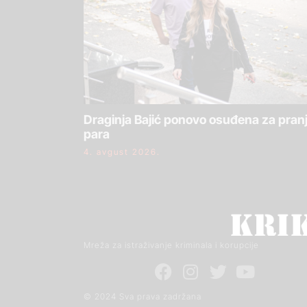
Draginja Bajić ponovo osuđena za pran
para
4. avgust 2026.
Mreža za istraživanje kriminala i korupcije
© 2024 Sva prava zadržana