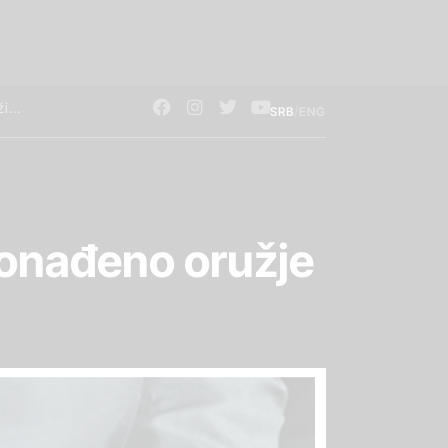
/
SRB
ENG
ronađeno oružje