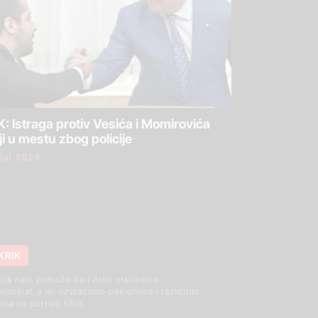
: Istraga protiv Vesića i Momirovića
ji u mestu zbog policije
 jul 2026.
KRIK
cija nam pomaže da i dalje otkrivamo
 kriminal, a mi uzvraćamo poklonima i različitim
ma na portalu KRIK.