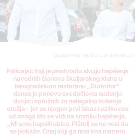
Optuženi Mitar Muratović sa advokaticom
Policajac koji je predvodio akciju hapšenja
navodnih članova škaljarskog klana u
beogradskom restoranu „Durmitor“
danas je ponovo svedočio na suđenju
dvojici optužnih za nelegalno nošenje
oružja – jer se njegov prvi iskaz razlikovao
od onoga što se vidi na snimku hapšenja.
„Mi smo hapsili ubice. Pištolj se ne nosi da
se pokaže. Onaj koji ga nosi ima nameru