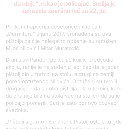
da ubije“, rekao je policajac. Sudija je
zakazala završnu reč za 22. jul.
Prilikom hapšenja desetorice mladića u
„Durmitoru“ u junu 2017. pronađena su dva
pištolja za čije nelegalno nošenje su optuženi
Miloš Nilović i Mitar Muratović.
Branislav Pandur, policajac koji je predvodio
akciju, ranije je na suđenju ispričao da je jedan
pištolj bio u torbici na stolu, a drugi na zemlji
pored optuženog Nilovića. Optuženi su tvrdili
drugačije – da su oba pištolja bila u torbici, kao i
da ona nije bila na stolu već na stolici i da su je
policajci pomerili. Sud je zato ponovo pozvao
svedoka.
„Pištolji sigurno nisu dirani. Pištolj ostaje tu gde
jeste dok ne dođe krim-tehnika koja onda