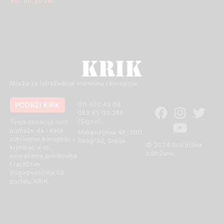
30. jul 2026.
Mreža za istraživanje kriminala i korupcije
PODRŽI KRIK
011 420 43 04
062 85 03 266
(Signal)
Tvoja donacija nam
pomaže da i dalje
Makenzijeva 46, 11111
otkrivamo korupciju i
Beograd, Srbija
© 2024 Sva prava
kriminal, a mi
zadržana
uzvraćamo poklonima
i različitim
pogodnostima na
portalu KRIK.