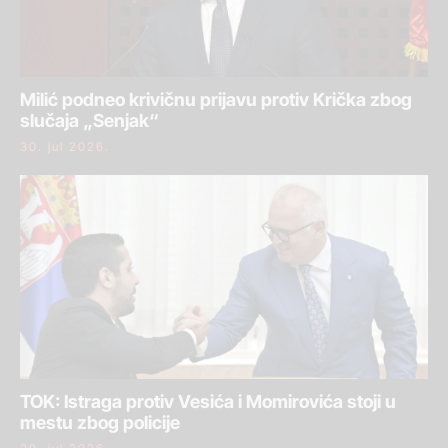
Milić podneo krivičnu prijavu protiv Krička zbog
slučaja „Senjak“
30. jul 2026.
TOK: Istraga protiv Vesića i Momirovića stoji u
mestu zbog policije