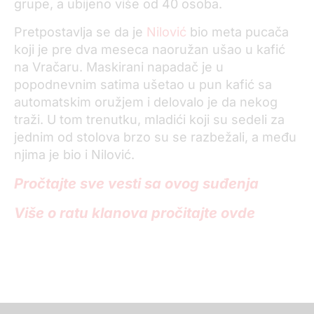
grupe, a ubijeno više od 40 osoba.
Pretpostavlja se da je
Nilović
bio meta pucača
koji je pre dva meseca naoružan ušao u kafić
na Vračaru. Maskirani napadač je u
popodnevnim satima ušetao u pun kafić sa
automatskim oružjem i delovalo je da nekog
traži. U tom trenutku, mladići koji su sedeli za
jednim od stolova brzo su se razbežali, a među
njima je bio i Nilović.
Pročtajte sve vesti sa ovog suđenja
Više o ratu klanova pročitajte ovde