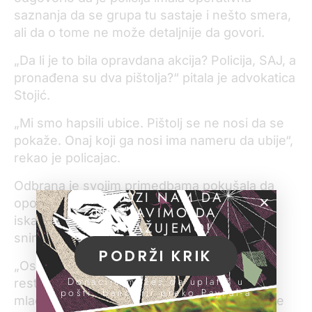
saznanja da se grupa tu sastaje i nešto smera,
ali da o tome ne može detaljnije da govori.
„Da li je to bila opravdana akcija? Policija, SAJ, a
pronađena su dva pištolja?“ pitala je advokatica
Stojić.
„Mi smo hapsili ubice. Pištolj se ne nosi da se
pokaže. Onaj koji ga nosi ima nameru da ubije“,
rekao je policajac.
Odbrana je svojim primedbama pokušala da
POMOZI NAM DA
opovrgne svedočenje policajca tvrdeći da je
NASTAVIMO DA
iskaz prilagođavao onome što se vidi na
ISTRAŽUJEMO!
snimku.
PODRŽI KRIK
„Ostalo je nejasno kad je svedok ušao u
Donacije možeš da uplatiš u
restoran. Ispričao je da je ušao i zatekao
pošti, banci ili preko PayPal-a
mladiće za stolom, ali se svedok ne pojavljuje