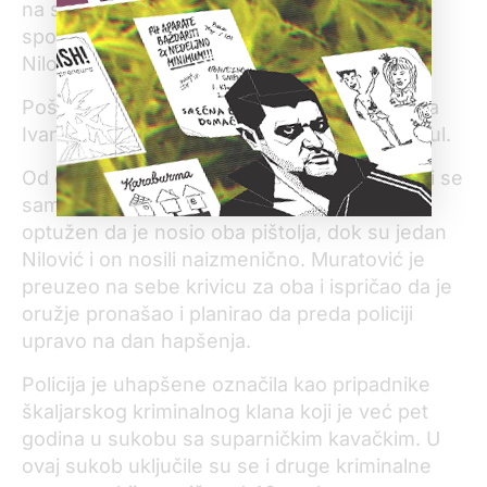
na snimku. Posle gledanja videa, on sada ne
spori da je torbica pomerena“, rekao je
Nilovićev advokat Vojislav Babić.
Pošto je završeno pregledanje dokaza sudija
Ivana Ramić zakazala je završnu reč za 22. jul.
Od desetorice uhapšenih u „Durmitoru“ sudi se
samo Niloviću i Muratoviću. Muratović je
optužen da je nosio oba pištolja, dok su jedan
Nilović i on nosili naizmenično. Muratović je
preuzeo na sebe krivicu za oba i ispričao da je
oružje pronašao i planirao da preda policiji
upravo na dan hapšenja.
Policija je uhapšene označila kao pripadnike
škaljarskog kriminalnog klana koji je već pet
godina u sukobu sa suparničkim kavačkim. U
ovaj sukob uključile su se i druge kriminalne