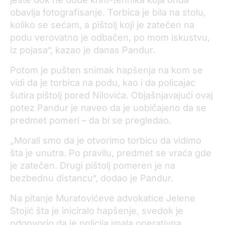
obavlja fotografisanje. Torbica je bila na stolu,
koliko se sećam, a pištolj koji je zatečen na
podu verovatno je odbačen, po mom iskustvu,
iz pojasa“, kazao je danas Pandur.
Potom je pušten snimak hapšenja na kom se
vidi da je torbica na podu, kao i da policajac
šutira pištolj pored Nilovića. Objašnjavajući ovaj
potez Pandur je naveo da je uobičajeno da se
predmet pomeri – da bi se pregledao.
„Morali smo da je otvorimo torbicu da vidimo
šta je unutra. Po pravilu, predmet se vraća gde
je zatečen. Drugi pištolj pomeren je na
bezbednu distancu“, dodao je Pandur.
Na pitanje Muratovićeve advokatice Jelene
Stojić šta je iniciralo hapšenje, svedok je
odgovorio da je policija imala operativna