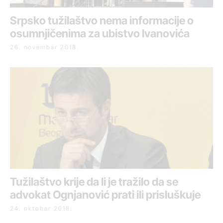
Srpsko tužilaštvo nema informacije o
osumnjičenima za ubistvo Ivanovića
26. novembar 2018.
Tužilaštvo krije da li je tražilo da se
advokat Ognjanović prati ili prisluškuje
24. oktobar 2018.