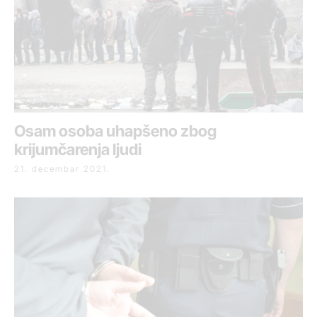
Osam osoba uhapšeno zbog
krijumčarenja ljudi
21. decembar 2021.