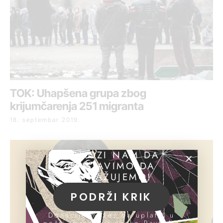
TOK: Uhapšena grupa zbog
krijumčarenja 251 migranta
18. septembar 2019.
POMOZI NAM DA
NASTAVIMO DA
ISTRAŽUJEMO!
PODRŽI KRIK
Donacije možeš da uplatiš u
pošti, banci ili preko PayPal-a