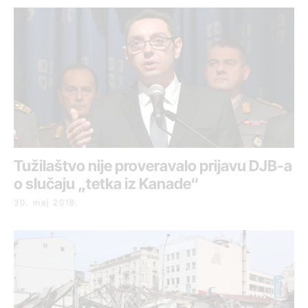
Tužilaštvo nije proveravalo prijavu DJB-a
o slučaju „tetka iz Kanade“
30. maj 2018.