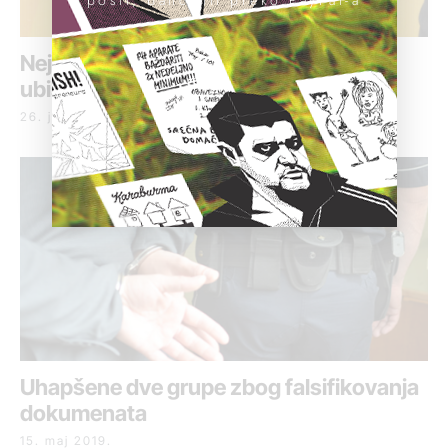
Nejasno ima li pomaka u istrazi za
ubistvo Ognjanovića
26. jul 2019.
Uhapšene dve grupe zbog falsifikovanja
dokumenata
15. maj 2019.