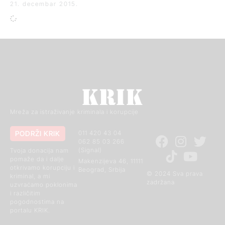
21. decembar 2015.
Mreža za istraživanje kriminala i korupcije
PODRŽI KRIK
011 420 43 04
062 85 03 266
(Signal)
Tvoja donacija nam
pomaže da i dalje
Makenzijeva 46, 11111
otkrivamo korupciju i
Beograd, Srbija
© 2024 Sva prava
kriminal, a mi
zadržana
uzvraćamo poklonima
i različitim
pogodnostima na
portalu KRIK.