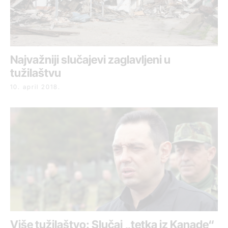
Najvažniji slučajevi zaglavljeni u
tužilaštvu
10. april 2018.
Više tužilaštvo: Slučaj „tetka iz Kanade“