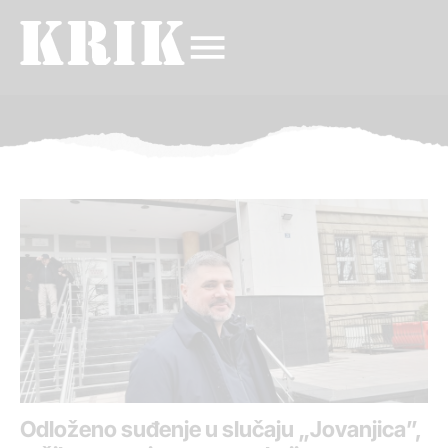
Odloženo suđenje u slučaju „Jovanjica”,