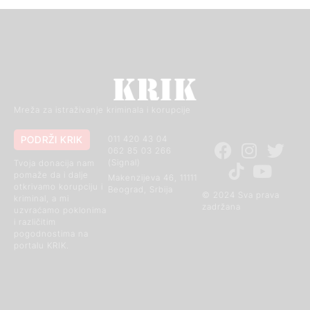
Mreža za istraživanje kriminala i korupcije
PODRŽI KRIK
011 420 43 04
062 85 03 266
(Signal)
Tvoja donacija nam
pomaže da i dalje
Makenzijeva 46, 11111
otkrivamo korupciju i
Beograd, Srbija
© 2024 Sva prava
kriminal, a mi
zadržana
uzvraćamo poklonima
i različitim
pogodnostima na
portalu KRIK.