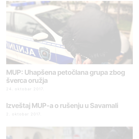
MUP: Uhapšena petočlana grupa zbog
šverca oružja
24. oktobar 2017.
Izveštaj MUP-a o rušenju u Savamali
2. oktobar 2017.