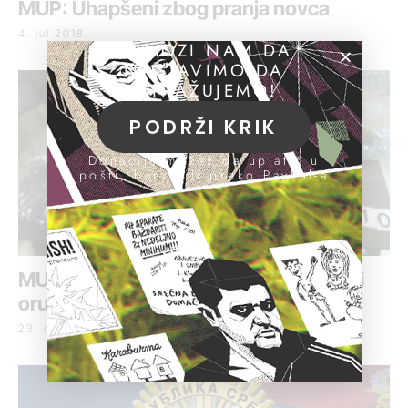
MUP: Uhapšeni zbog pranja novca
4. jul 2018.
POMOZI NAM DA
NASTAVIMO DA
ISTRAŽUJEMO!
PODRŽI KRIK
Donacije možeš da uplatiš u
pošti, banci ili preko PayPal-a
MUP: Uhapšene 132 osobe, zaplenjeni
oružje i droga
23. decembar 2017.