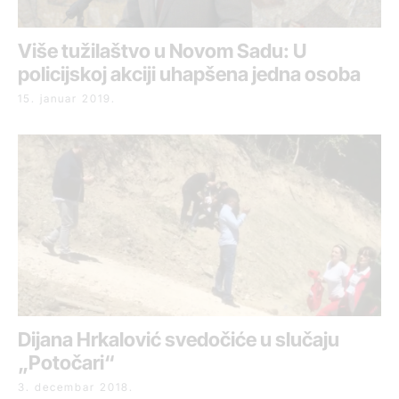
Više tužilaštvo u Novom Sadu: U
policijskoj akciji uhapšena jedna osoba
15. januar 2019.
Dijana Hrkalović svedočiće u slučaju
„Potočari“
3. decembar 2018.