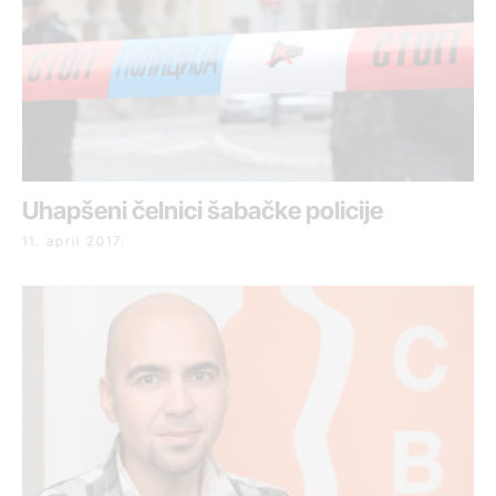
Uhapšeni čelnici šabačke policije
11. april 2017.