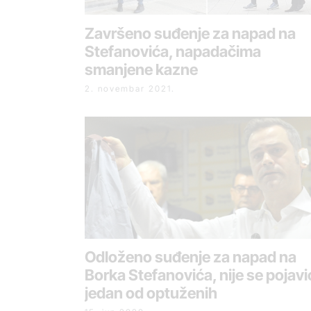
Završeno suđenje za napad na
Stefanovića, napadačima
smanjene kazne
2. novembar 2021.
Odloženo suđenje za napad na
Borka Stefanovića, nije se pojavi
jedan od optuženih