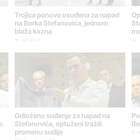
Trojica ponovo osuđena za napad
Op
na Borka Stefanovića, jednom
St
blaža kazna
ma
16. jun 2021.
24.
Odloženo suđenje za napad na
Po
o
Stefanovića, optuženi tražili
Bo
promenu sudije
3. 