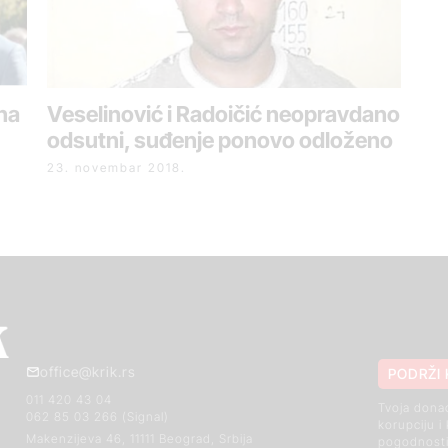
 na
Veselinović i Radoičić neopravdano
odsutni, suđenje ponovo odloženo
23. novembar 2018.
office@krik.rs
PODRŽI 
011 420 43 04
Tvoja dona
062 85 03 266 (Signal)
korupciju i
Makenzijeva 46, 11111 Beograd, Srbija
pogodnosti