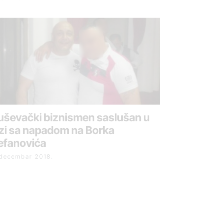
uševački biznismen saslušan u
zi sa napadom na Borka
efanovića
 decembar 2018.