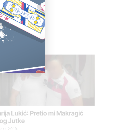
rija Lukić: Pretio mi Makragić
og Jutke
mart 2019.