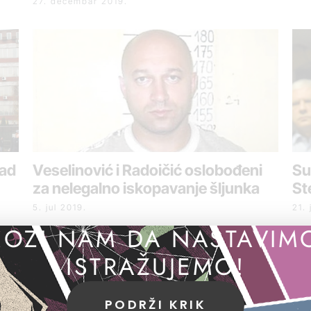
27. decembar 2019.
pad
Veselinović i Radoičić oslobođeni
Su
za nelegalno iskopavanje šljunka
St
5. jul 2019.
21. 
OZI NAM DA NASTAVIM
Pr
ISTRAŽUJEMO!
Ra
ne
14. 
PODRŽI KRIK