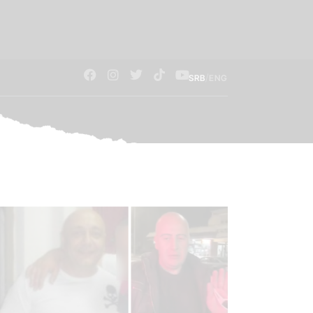
/
SRB
ENG