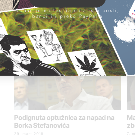
Donacije možeš da uplatiš u pošti,
banci ili preko PayPal-a
or
Goran Makragić uhapšen zbog
tuče u Kruševcu
12. maj 2019.
 –
Podignuta optužnica za napad na
Ma
Borka Stefanovića
zb
29. mart 2019.
7. 