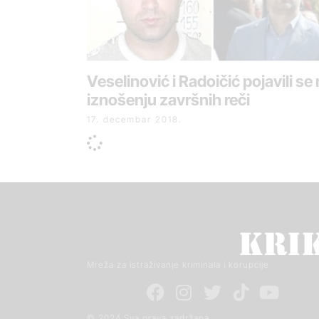
Veselinović i Radoičić pojavili se
iznošenju završnih reči
17. decembar 2018.
Mreža za istraživanje kriminala i korupcije
© 2024 Sva prava zadržana