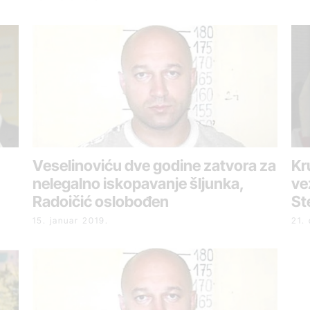
Veselinoviću dve godine zatvora za
Kr
nelegalno iskopavanje šljunka,
ve
Radoičić oslobođen
St
15. januar 2019.
21.