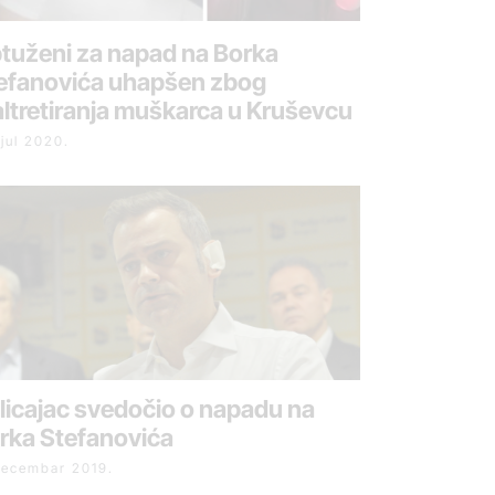
tuženi za napad na Borka
efanovića uhapšen zbog
ltretiranja muškarca u Kruševcu
 jul 2020.
licajac svedočio o napadu na
rka Stefanovića
decembar 2019.