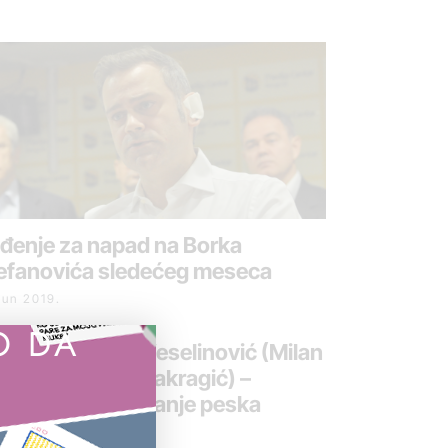
đenje za napad na Borka
efanovića sledećeg meseca
jun 2019.
O DA
esuda Zvonko Veselinović (Milan
doičić, Goran Makragić) –
legalno iskopavanje peska
april 2019.