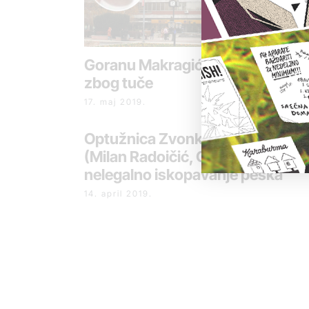
Goranu Makragiću određen pritv
zbog tuče
17. maj 2019.
Optužnica Zvonko Veselinović
(Milan Radoičić, Goran Makragić)
nelegalno iskopavanje peska
14. april 2019.