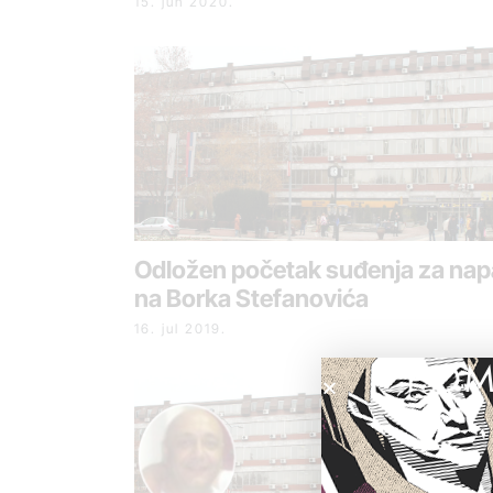
15. jun 2020.
Odložen početak suđenja za na
na Borka Stefanovića
16. jul 2019.
POM