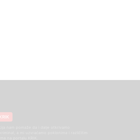
KRIK
cija nam pomaže da i dalje otkrivamo
 kriminal, a mi uzvraćamo poklonima i različitim
ma na portalu KRIK.