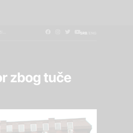
/
SRB
ENG
r zbog tuče