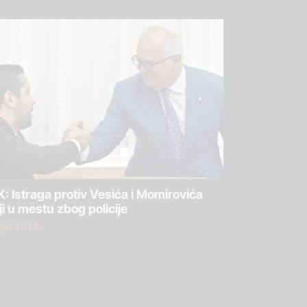
: Istraga protiv Vesića i Momirovića
ji u mestu zbog policije
 jul 2026.