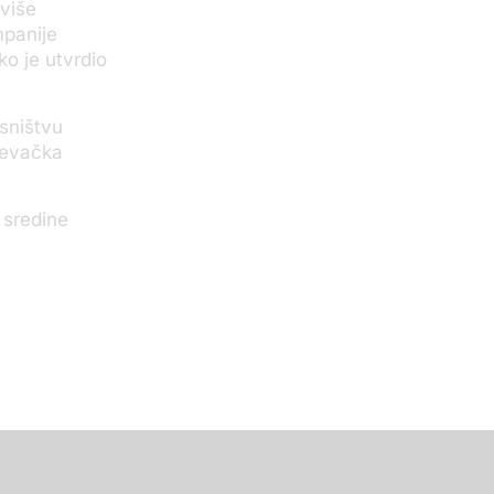
 više
mpanije
ko je utvrdio
sništvu
uševačka
 sredine