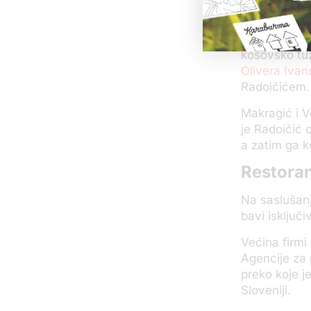
Poslednji pu
iskopavanja 
kosovsko tu
Olivera Ivan
Radoičićem.
Makragić i 
je Radoičić 
a zatim ga ko
Restoran
Na saslušanj
bavi isključi
Većina firmi
Agencije za 
preko koje j
Sloveniji.