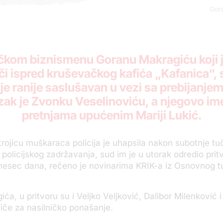
Gora
kom biznismenu Goranu Makragiću koji j
i ispred kruševačkog kafića „Kafanica“, s
e ranije saslušavan u vezi sa prebijanjem
zak je Zvonku Veselinoviću, a njegovo ime
pretnjama upućenim Mariji Lukić.
trojicu muškaraca policija je uhapsila nakon subotnje tu
olicijskog zadržavanja, sud im je u utorak odredio prit
mesec dana, rečeno je novinarima KRIK-a iz Osnovnog tu
ća, u pritvoru su i Veljko Veljković, Dalibor Milenković i
iče za nasilničko ponašanje.