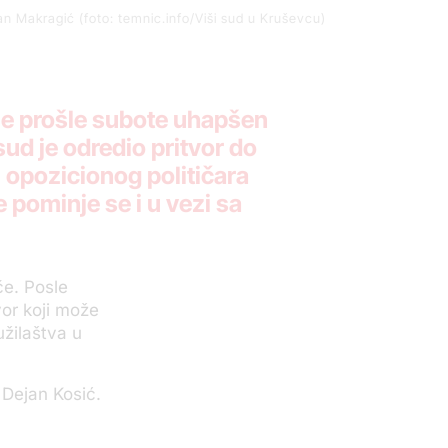
n Makragić (foto: temnic.info/Viši sud u Kruševcu)
e prošle subote uhapšen
ud je odredio pritvor do
 opozicionog političara
 pominje se i u vezi sa
če. Posle
vor koji može
žilaštva u
 Dejan Kosić.