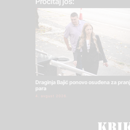
Pročitaj još:
Draginja Bajić ponovo osuđena za pran
para
4. avgust 2026.