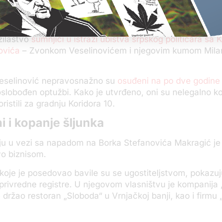
t Makragić je osuđen u januaru ove godine zbog nelega
šljunka. Sudilo mu se sa dvojicom ozloglašenih biznism
žilaštvo
sumnjiči u istrazi ubistva srpskog političara sa
ovića
– Zvonkom Veselinovićem i njegovim kumom Mil
Veselinović nepravosnažno su
osuđeni na po dve godine
oslobođen optužbi. Kako je utvrđeno, oni su nelegalno ko
ristili za gradnju Koridora 10.
i i kopanje šljunka
u u vezi sa napadom na Borka Stefanovića Makragić je 
vo biznisom.
 koje je posedovao bavile su se ugostiteljstvom, pokazu
privredne registre. U njegovom vlasništvu je kompanija
e držao restoran „Sloboda“ u Vrnjačkoj banji, kao i firmu 