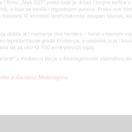
 i firmu „Mak 037“ preko koje je držao i brojne kafiće u
biji, a koja se bavila i izgradnjom puteva. Preko ove ko
o Koridora 10 koristeći protivzakonito iskopan šljunak, ka
a dobila je i najmanje dva tendera – hotel u njenom vla
ao reprezentacije grada Kruševca, a unajmila ju je i kr
ana da za oko 12.700 evra prevozi ugalj.
cardi“ u Kruševcu bio je u Makragićevom vlasništvu do
 više o Goranu Makragiću