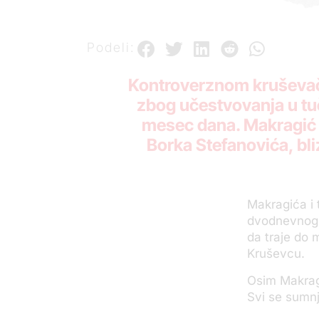
Podeli:
Kontroverznom kruševač
zbog učestvovanja u tuč
mesec dana. Makragić j
Borka Stefanovića, bli
Makragića i 
dvodnevnog p
da traje do 
Kruševcu.
Osim Makragi
Svi se sumnj