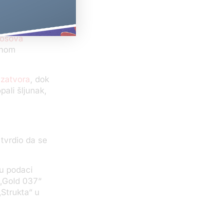
lnog
ena koje
 Kosova
anom
 zatvora
, dok
pali šljunak,
tvrdio da se
ju podaci
 „Gold 037“
„Strukta“ u