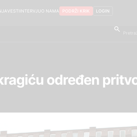
NJA
VESTI
INTERVJU
O NAMA
PODRŽI KRIK
LOGIN
ragiću određen pritvo