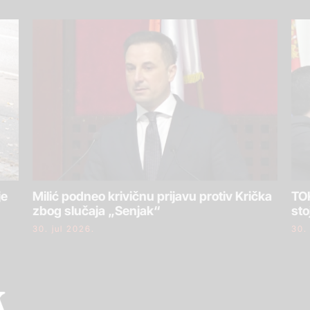
je
Milić podneo krivičnu prijavu protiv Krička
TOK
zbog slučaja „Senjak“
sto
30. jul 2026.
30.