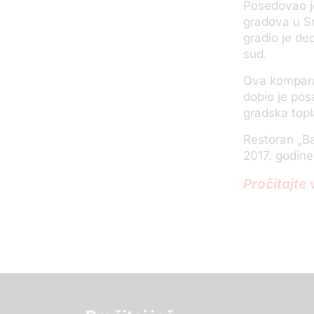
Posedovao je
gradova u Sr
gradio je de
sud.
Ova kompanij
dobio je pos
gradska topl
Restoran „Ba
2017. godine
Pročitajte