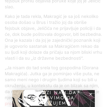
fejsbuk profilu objavila poruke koje joj je Jeličić
slao.
Kako je tada rekla, Makragić je sa još nekoliko
osoba došao u Brus i tražio joj da obriše
fejsbuk objave, Jeličića ne prijavljuje policiji i da
će, dok bude poštovala dogovor, biti bezbedna.
Ona je kazala i da joj je zajednički poznanik koji
je ugovorio sastanak sa Makragićem rekao da
su ljudi koji dolaze da pričaju sa njom bliski vrhu
vlasti i da su „iz državne bezbednosti“.
„Ja nisam do tad srela tog gospodina (Gorana
Makragića). Jutka ga je pominjao više puta, ne
samo meni nego i drugim ljudima koji su bili u
okruženju, u kontekstu da je on blizak sa njim,
da može da ga pošalje da zaplaši nekog i da je
POMOZI NAM DA
NASTAVIMO DA
njegov čovek“, rekla je Lukić.
Više o tome
ISTRAŽUJEMO!
pročitajte ovde.