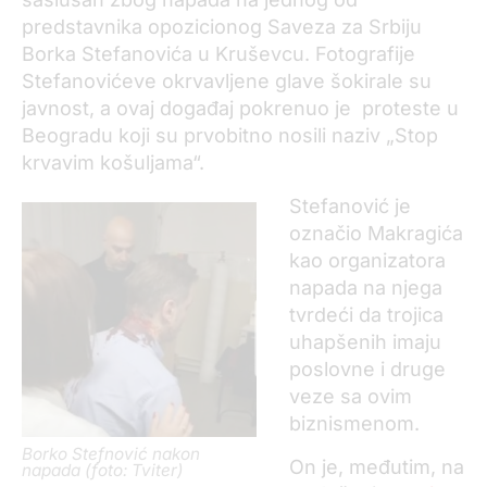
predstavnika opozicionog Saveza za Srbiju
Borka Stefanovića u Kruševcu. Fotografije
Stefanovićeve okrvavljene glave šokirale su
javnost, a ovaj događaj pokrenuo je proteste u
Beogradu koji su prvobitno nosili naziv „Stop
krvavim košuljama“.
Stefanović je
označio Makragića
kao organizatora
napada na njega
tvrdeći da trojica
uhapšenih imaju
poslovne i druge
veze sa ovim
biznismenom.
Borko Stefnović nakon
On je, međutim, na
napada (foto: Tviter)