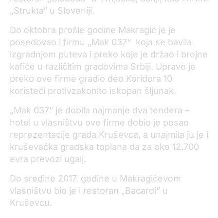
„Strukta“ u Sloveniji.
Do oktobra prošle godine Makragić je je
posedovao i firmu „Mak 037“ koja se bavila
izgradnjom puteva i preko koje je držao i brojne
kafiće u različitim gradovima Srbiji. Upravo je
preko ove firme gradio deo Koridora 10
koristeći protivzakonito iskopan šljunak.
„Mak 037“ je dobila najmanje dva tendera –
hotel u vlasništvu ove firme dobio je posao
reprezentacije grada Kruševca, a unajmila ju je i
kruševačka gradska toplana da za oko 12.700
evra prevozi ugalj.
Do sredine 2017. godine u Makragićevom
vlasništvu bio je i restoran „Bacardi“ u
Kruševcu.