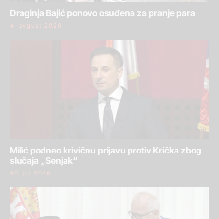
Draginja Bajić ponovo osuđena za pranje para
4. avgust 2026.
Milić podneo krivičnu prijavu protiv Krička zbog
slučaja „Senjak“
30. jul 2026.