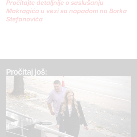
Pročitajte detaljnije o saslušanju
Makragića u vezi sa napadom na Borka
Stefanovića
Pročitaj još: