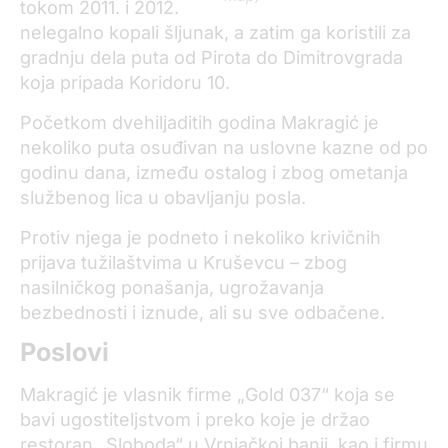
tokom 2011. i 2012.
nelegalno kopali šljunak, a zatim ga koristili za
gradnju dela puta od Pirota do Dimitrovgrada
koja pripada Koridoru 10.
Početkom dvehiljaditih godina Makragić je
nekoliko puta osuđivan na uslovne kazne od po
godinu dana, između ostalog i zbog ometanja
službenog lica u obavljanju posla.
Protiv njega je podneto i nekoliko krivičnih
prijava tužilaštvima u Kruševcu – zbog
nasilničkog ponašanja, ugrožavanja
bezbednosti i iznude, ali su sve odbačene.
Poslovi
Makragić je vlasnik firme „Gold 037“ koja se
bavi ugostiteljstvom i preko koje je držao
restoran „Sloboda“ u Vrnjačkoj banji, kao i firmu