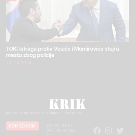
TOK: Istraga protiv Vesića i Momirovića stoji u
mestu zbog policije
30. jul 2026.
Mreža za istraživanje kriminala i korupcije
PODRŽI KRIK
011 420 43 04
062 85 03 266