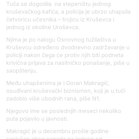
Tuča se dogodila na stepeništu jednog
kruševačkog kafića, a policija je ubrzo uhapsila
četvoricu učesnika – trojicu iz Kruševca i
jednog iz okoline Uroševca.
Njima je po nalogu Osnovnog tužilaštva u
Kruševcu određeno dvodnevno zadržavanje u
policiji nakon čega će protiv njih biti podneta
krivična prijava za nasilničko ponašanje, piše u
saopštenju.
Među uhapšenima je i Goran Makragić,
osuđivani kruševački biznismen, koji je u tuči
zadobio više ubodnih rana, piše N1.
Njegovo ime se poslednjih meseci nekoliko
puta pojavilo u javnosti.
Makragić je u decembru prošle godine
saslušan zbog napada na jednog od