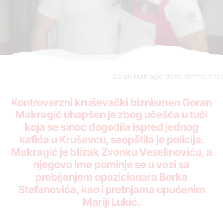
Goran Makragić (foto: temnic.info)
Kontroverzni kruševački biznismen Goran
Makragić uhapšen je zbog učešća u tuči
koja se sinoć dogodila ispred jednog
kafića u Kruševcu, saopštila je policija.
Makragić je blizak Zvonku Veselinoviću, a
njegovo ime pominje se u vezi sa
prebijanjem opozicionara Borka
Stefanovića, kao i pretnjama upućenim
Mariji Lukić.