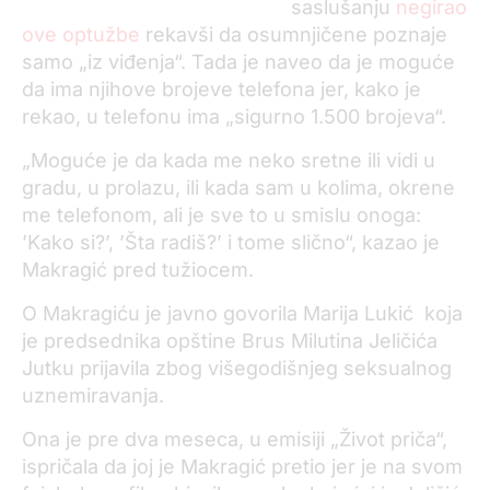
saslušanju
negirao
ove optužbe
rekavši da osumnjičene poznaje
samo „iz viđenja“. Tada je naveo da je moguće
da ima njihove brojeve telefona jer, kako je
rekao, u telefonu ima „sigurno 1.500 brojeva“.
„Moguće je da kada me neko sretne ili vidi u
gradu, u prolazu, ili kada sam u kolima, okrene
me telefonom, ali je sve to u smislu onoga:
’Kako si?’, ’Šta radiš?’ i tome slično“, kazao je
Makragić pred tužiocem.
O Makragiću je javno govorila Marija Lukić koja
je predsednika opštine Brus Milutina Jeličića
Jutku prijavila zbog višegodišnjeg seksualnog
uznemiravanja.
Ona je pre dva meseca, u emisiji „Život priča“,
ispričala da joj je Makragić pretio jer je na svom