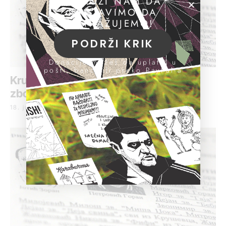
POMOZI NAM DA
NASTAVIMO DA
ISTRAŽUJEMO!
PODRŽI KRIK
Donacije možeš da uplatiš u
pošti, banci ili preko PayPal-a
Kruševački kriminalac Jotka uhapšen
zbog proganjanja
18. jul 2019.