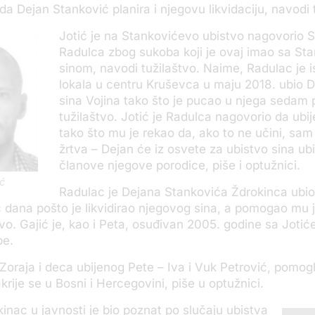
da Dejan Stanković planira i njegovu likvidaciju, navodi 
Jotić je na Stankovićevo ubistvo nagovorio 
Radulca zbog sukoba koji je ovaj imao sa St
sinom, navodi tužilaštvo. Naime, Radulac je 
lokala u centru Kruševca u maju 2018. ubio 
sina Vojina tako što je pucao u njega sedam p
tužilaštvo. Jotić je Radulca nagovorio da ubi
tako što mu je rekao da, ako to ne učini, sam
žrtva – Dejan će iz osvete za ubistvo sina ubit
članove njegove porodice, piše i optužnici.
ć
Radulac je Dejana Stankovića Ždrokinca ubio
dana pošto je likvidirao njegovog sina, a pomogao mu je
štvo. Gajić je, kao i Peta, osuđivan 2005. godine sa Joti
pe.
Zoraja i deca ubijenog Pete – Iva i Vuk Petrović, pomog
krije se u Bosni i Hercegovini, piše u optužnici.
kinac u javnosti je bio poznat po slučaju ubistva