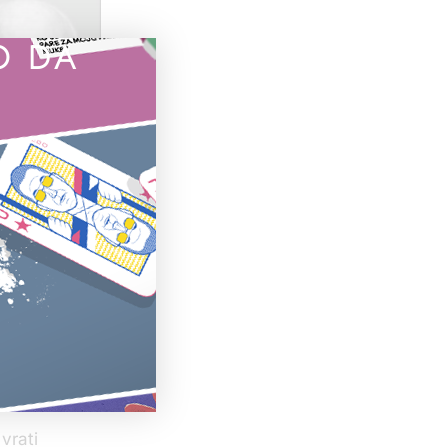
O DA
Stanković
nac
stvovala
kao
še u
vrati