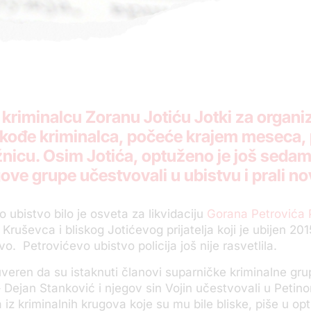
riminalcu Zoranu Jotiću Jotki za organi
kođe kriminalca, počeće krajem meseca, 
nicu. Osim Jotića, optuženo je još sedam
ove grupe učestvovali u ubistvu i prali n
 ubistvo bilo je osveta za likvidaciju
Gorana Petrovića 
 Kruševca i bliskog Jotićevog prijatelja koji je ubijen 201
tvo. Petrovićevo ubistvo policija još nije rasvetlila.
 uveren da su istaknuti članovi suparničke kriminalne gr
– Dejan Stanković i njegov sin Vojin učestvovali u Petino
 iz kriminalnih krugova koje su mu bile bliske, piše u opt