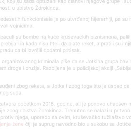
uk, koji su sada optuženi kao članovi njegove grupe i su
osti u ubistvo Ždrokinca.
edesetih funkcionisala je po utvrđenoj hijerarhiji, pa su 
vali vojnicima.
“ bacali su bombe na kuće kruševačkih biznismena, palili
prebijali ih kada nisu hteli da plate reket, a pratili su i n
radu da bi izvršili dodatni pritisak.
zi organizovanog kriminala piše da se Jotkina grupa bavil
m droge i oružja. Razbijena je u policijskoj akciji „Sablj
suđeni zbog reketa, a Jotka i zbog toga što je uspeo da 
vnog suda.
 zatvora početkom 2018. godine, ali je ponovo uhapšen n
je zbog ubistva Ždrokinca. Trenutno se nalazi u pritvor
protiv njega, uporedo sa ovim, kruševačko tužilaštvo v
janja žene
čiji je suprug navodno bio u sukobu sa Jotić