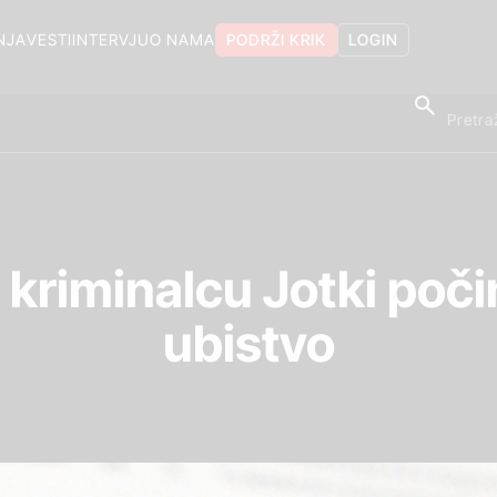
NJA
VESTI
INTERVJU
O NAMA
PODRŽI KRIK
LOGIN
riminalcu Jotki poči
ubistvo