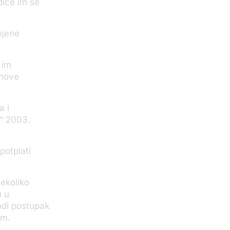
diće im se
njene
 im
jihove
a i
a“ 2003.
potplati
ekoliko
u u
odi postupak
em.