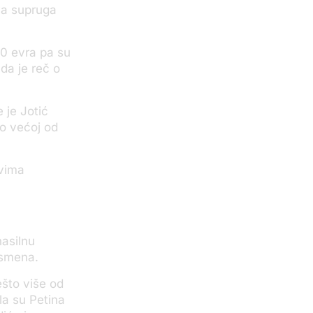
eva supruga
00 evra pa su
da je reč o
 je Jotić
o većoj od
ovima
nasilnu
nismena.
ešto više od
la su Petina