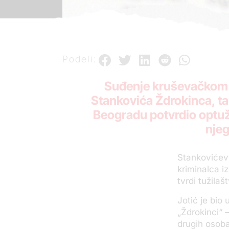
Podeli:
Suđenje kruševačkom k
Stankovića Ždrokinca, ta
Beogradu potvrdio optuž
njeg
Stankovićevo
kriminalca iz
tvrdi tužilaš
Jotić je bio
„Ždrokinci“ 
drugih osoba