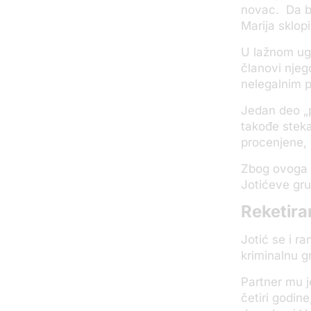
novac. Da bi
Marija sklopi
U lažnom ugo
članovi njeg
nelegalnim p
Jedan deo „p
takođe steka
procenjene, 
Zbog ovoga ć
Jotićeve gru
Reketira
Jotić se i r
kriminalnu g
Partner mu j
četiri godin