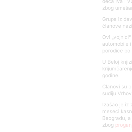
deca Iva i V
zbog umešan
Grupa iz dev
članove nazi
Ovi „vojnici
automobile i 
porodice po g
U Beloj knji
krijumčarenje
godine.
Članovi su o
sudiju Vrho
Izašao je iz
meseci kasni
Beogradu, a 
zbog
progan