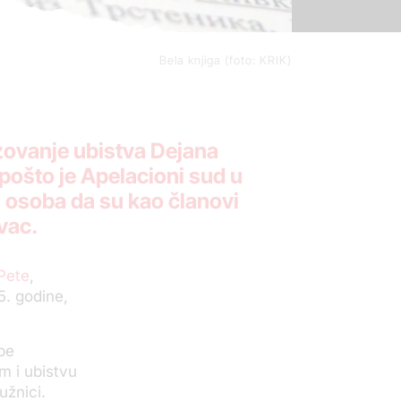
Bela knjiga (foto: KRIK)
zovanje ubistva Dejana
pošto je Apelacioni sud u
 osoba da su kao članovi
ovac.
Pete
,
5. godine,
upe
m i ubistvu
užnici.