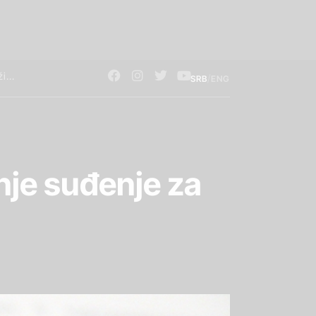
/
SRB
ENG
nje suđenje za