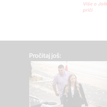
Više o Jotk
priči
Pročitaj još: