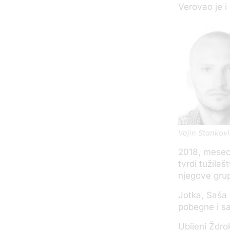
Verovao je i 
Vojin Stankovi
2018, mesec 
tvrdi tužila
njegove gru
Jotka, Saša 
pobegne i sa
Ubijeni Ždro