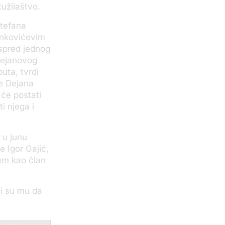
tužilaštvo.
Stefana
ankovićevim
ispred jednog
Dejanovog
uta, tvrdi
je Dejana
 će postati
i njega i
 u junu
 Igor Gajić,
ćem kao član
li su mu da