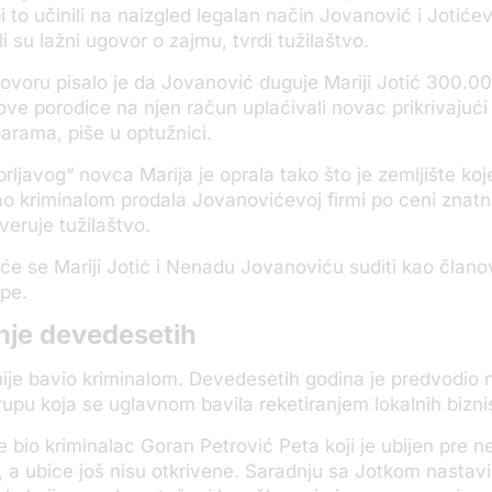
 to učinili na naizgled legalan način Jovanović i Jotić
li su lažni ugovor o zajmu, tvrdi tužilaštvo.
voru pisalo je da Jovanović duguje Mariji Jotić 300.0
ove porodice na njen račun uplaćivali novac prikrivajući 
arama, piše u optužnici.
rljavog“ novca Marija je oprala tako što je zemljište koje
o kriminalom prodala Jovanovićevoj firmi po ceni znatn
veruje tužilaštvo.
e se Mariji Jotić i Nenadu Jovanoviću suditi kao član
pe.
nje devedesetih
anije bavio kriminalom. Devedesetih godina je predvodio 
rupu koja se uglavnom bavila reketiranjem lokalnih biz
e bio kriminalac Goran Petrović Peta koji je ubijen pre n
e, a ubice još nisu otkrivene. Saradnju sa Jotkom nastavi