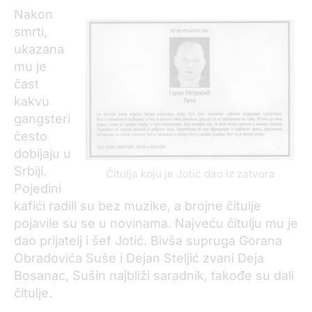
Nakon
smrti,
ukazana
mu je
čast
kakvu
gangsteri
često
dobijaju u
Srbiji.
Čitulja koju je Jotić dao iz zatvora
Pojedini
kafići radili su bez muzike, a brojne čitulje
pojavile su se u novinama. Najveću čitulju mu je
dao prijatelj i šef Jotić. Bivša supruga Gorana
Obradovića Suše i Dejan Steljić zvani Deja
Bosanac, Sušin najbliži saradnik, takođe su dali
čitulje.