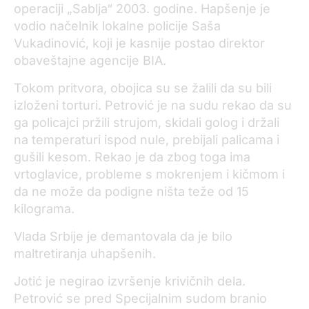
operaciji „Sablja“ 2003. godine. Hapšenje je
vodio načelnik lokalne policije Saša
Vukadinović, koji je kasnije postao direktor
obaveštajne agencije BIA.
Tokom pritvora, obojica su se žalili da su bili
izloženi torturi. Petrović je na sudu rekao da su
ga policajci pržili strujom, skidali golog i držali
na temperaturi ispod nule, prebijali palicama i
gušili kesom. Rekao je da zbog toga ima
vrtoglavice, probleme s mokrenjem i kičmom i
da ne može da podigne ništa teže od 15
kilograma.
Vlada Srbije je demantovala da je bilo
maltretiranja uhapšenih.
Jotić je negirao izvršenje krivičnih dela.
Petrović se pred Specijalnim sudom branio