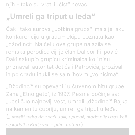
njih – tako su vratili „čist“ novac.
„Umreli ga triput u leđa“
Čak i tako surova „Jotkina grupa“ imala je jaku
konkurenciju u gradu – ekipu poznatu kao
„džodinci“. Na čelu ove grupe nalazila se
romska porodica čiji je član Dalibor Filipović
Daki sakupio grupicu kriminalca koji nisu
priznavali autoritet Jotića i Petrovića, prozivali
ih po gradu i tukli se sa njihovim „vojnicima“.
„Džodinci“ su opevani i u čuvenom hitu grupe
Zana „Etno geto“, iz 1997. Pesma počinje sa:
„Jesi čuo najnoviji vest, umreli „džodinci“ Rajka
na kamenitu ćupriju, umreli ga triput u leđa.“
(
„umreli“ treba da znači ubili, upucali, mada nije izraz koji
)
se koristi u Kruševcu – prim. autora.