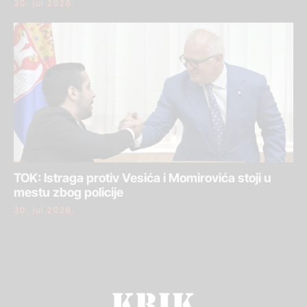
30. jul 2026.
TOK: Istraga protiv Vesića i Momirovića stoji u
mestu zbog policije
30. jul 2026.