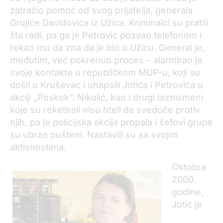
zatražio pomoć od svog prijatelja, generala
Grujice Davidovića iz Užica. Kriminalci su pratili
šta radi, pa ga je Petrović pozvao telefonom i
rekao mu da zna da je bio u Užicu. General je,
međutim, već pokrenuo proces – alarmirao je
svoje kontakte u republičkom MUP-u, koji su
došli u Kruševac i uhapsili Jotića i Petrovića u
akciji „Poskok“. Nikolić, kao i drugi biznismeni
koje su reketirali nisu hteli da svedoče protiv
njih, pa je policijska akcija propala i šefovi grupe
su ubrzo pušteni. Nastavili su sa svojim
aktivnostima.
Oktobra
2000.
godine,
Jotić je