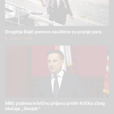
Draginja Bajić ponovo osuđena za pranje para
4. avgust 2026.
Milić podneo krivičnu prijavu protiv Krička zbog
slučaja „Senjak“