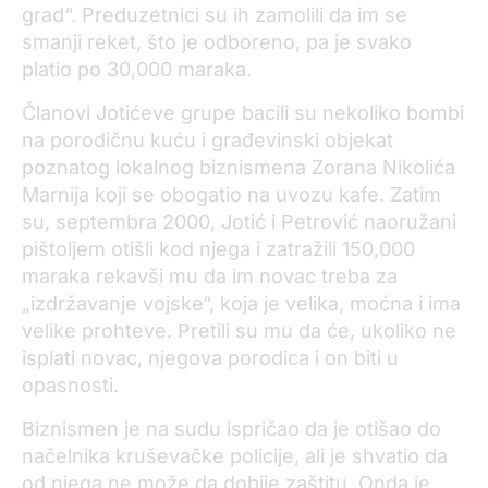
grad“. Preduzetnici su ih zamolili da im se
smanji reket, što je odboreno, pa je svako
platio po 30,000 maraka.
Članovi Jotićeve grupe bacili su nekoliko bombi
na porodičnu kuću i građevinski objekat
poznatog lokalnog biznismena Zorana Nikolića
Marnija koji se obogatio na uvozu kafe. Zatim
su, septembra 2000, Jotić i Petrović naoružani
pištoljem otišli kod njega i zatražili 150,000
maraka rekavši mu da im novac treba za
„izdržavanje vojske“, koja je velika, moćna i ima
velike prohteve. Pretili su mu da će, ukoliko ne
isplati novac, njegova porodica i on biti u
opasnosti.
Biznismen je na sudu ispričao da je otišao do
načelnika kruševačke policije, ali je shvatio da
od njega ne može da dobije zaštitu. Onda je