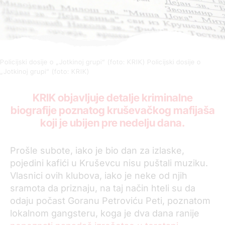
Policijski dosije o „Jotkinoj grupi“ (foto: KRIK)
Policijski dosije o
„Jotkinoj grupi“ (foto: KRIK)
KRIK objavljuje detalje kriminalne
biografije poznatog kruševačkog mafijaša
koji je ubijen pre nedelju dana.
Prošle subote, iako je bio dan za izlaske,
pojedini kafići u Kruševcu nisu puštali muziku.
Vlasnici ovih klubova, iako je neke od njih
sramota da priznaju, na taj način hteli su da
odaju počast Goranu Petroviću Peti, poznatom
lokalnom gangsteru, koga je dva dana ranije