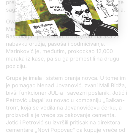
preprodaje automobile u gradu bez prethodne
saglasnosti Jotića – koja se takođe naplaćivala.
Ovaj svedok, Slavoljub Marinković zvani
Marinko, čuvao je „kasu“ kriminalne grupe.
Raspolagao je iznosom od 50,000 maraka za
nabavku oružja, pasoša i podmićivanje.
Marinković je, međutim, prokockao 12,000
maraka iz kase, pa su ga premestili na drugu
poziciju.
Grupa je imala i sistem pranja novca. U tome im
je pomagao Nenad Jovanović, zvani Mali Bidža,
bivši funkcioner JUL-a i savezni poslanik. Jotić i
Petrović ulagali su novac u kompaniju „Balkan-
tron“, koja se vodila na Jovanovićevu ćerku, a
proizvodila je vreće za pakovanje cementa.
Jotić i Petrović su izvršili pritisak na direktora
cementare „Novi Popovac“ da kupuje vreće od