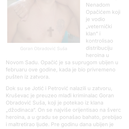
Nenadom
Opačićem koji
je vodio
„veternički
klan“ i
kontrolisao
distribuciju
Goran Obradović Suša
heroina u
Novom Sadu. Opačić je sa suprugom ubijen u
februaru ove godine, kada je bio privremeno
pušten iz zatvora.
Dok su se Jotić i Petrović nalazili u zatvoru,
Kruševac je preuzeo mlađi kriminalac Goran
Obradović Suša, koji je potekao iz klana
„džodinaca“. On se najviše orijentisao na šverc
heroina, a u gradu se ponašao bahato, prebijao
i maltretirao ljude. Pre godinu dana ubijen je