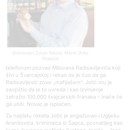
Biznismen Zoran Nikolić Marni (foto:
Ekapija)
telefonom pozvao Milovana Radisavljevića koji
živi u Švarcajskoj i rekao da je čuo da ga
Radisavljević zove „mafijašem“. Jotić mu je
saopštio da je to uvreda i kao izvinjenje
zatražio 100,000 švajcarskih franaka – inače će
ga ubiti. Novac je isplaćen.
Za naplatu reketa Jotić je angažovao i Uglješu
Aranitovića, kriminalca iz Šapca, poznatijeg kao