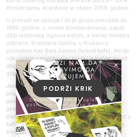
kuma čuvenog mafijaša Sretena Jocića – Joce
Amsterdama. Aranitović je ubijen 2008. godine.
U presudi se opisuje i da je grupa pokušala da
1999. godine, u vreme bombardovanja, zapali
džip tadašnjeg trgovca kafom, a danas ministra
odbrane, Bratislava Gašića, u Kruševcu
poznatom kao Bata Santos (brend kafe). Akcija
nije uspela – molotovljev koktel je bačen ispod
POMOZI NAM DA
džipa, ali se plamen nije raširio i nije oštetio
NASTAVIMO DA
džip.
ISTRAŽUJEMO!
Jedan od uhapšenih Jotkinih „vojnika“ koji je
PODRŽI KRIK
pristao da svedoči protiv grupe, a kasnije
Donacije možeš da uplatiš u
povukao iskaz, objasnio je da su imali
pošti, banci ili preko PayPal-a
gvozdenu disciplinu, da su ih se u gradu svi
plašili i da je grupa određivala ko sme da izlazi u
kafiće u Zakićevoj ulici, koja je centar noćnog
života u Kruševcu. Niko nije smeo da