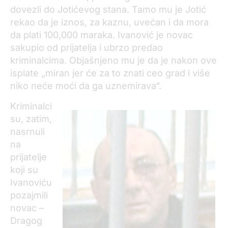
dovezli do Jotićevog stana. Tamo mu je Jotić
rekao da je iznos, za kaznu, uvećan i da mora
da plati 100,000 maraka. Ivanović je novac
sakupio od prijatelja i ubrzo predao
kriminalcima. Objašnjeno mu je da je nakon ove
isplate „miran jer će za to znati ceo grad i više
niko neće moći da ga uznemirava“.
Kriminalci
su, zatim,
nasrnuli
na
prijatelje
koji su
Ivanoviću
pozajmili
novac –
Dragog