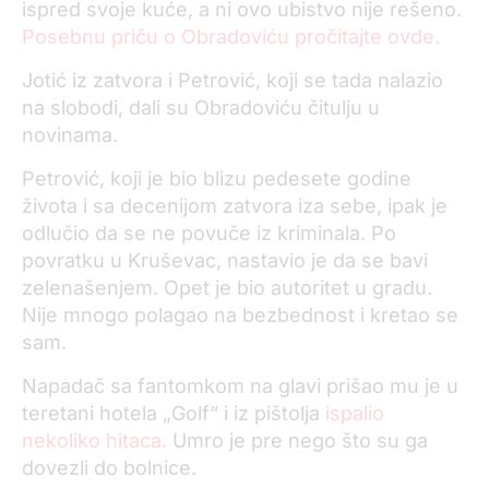
ispred svoje kuće, a ni ovo ubistvo nije rešeno.
Posebnu priču o Obradoviću pročitajte ovde.
Jotić iz zatvora i Petrović, koji se tada nalazio
na slobodi, dali su Obradoviću čitulju u
novinama.
Petrović, koji je bio blizu pedesete godine
života i sa decenijom zatvora iza sebe, ipak je
odlučio da se ne povuče iz kriminala. Po
povratku u Kruševac, nastavio je da se bavi
zelenašenjem. Opet je bio autoritet u gradu.
Nije mnogo polagao na bezbednost i kretao se
sam.
Napadač sa fantomkom na glavi prišao mu je u
teretani hotela „Golf“ i iz pištolja
ispalio
nekoliko hitaca.
Umro je pre nego što su ga
dovezli do bolnice.