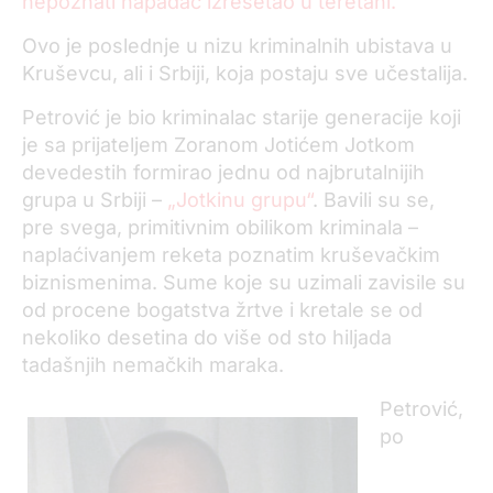
nepoznati napadač izrešetao u teretani.
Ovo je poslednje u nizu kriminalnih ubistava u
Kruševcu, ali i Srbiji, koja postaju sve učestalija.
Petrović je bio kriminalac starije generacije koji
je sa prijateljem Zoranom Jotićem Jotkom
devedestih formirao jednu od najbrutalnijih
grupa u Srbiji –
„Jotkinu grupu“
. Bavili su se,
pre svega, primitivnim obilikom kriminala –
naplaćivanjem reketa poznatim kruševačkim
biznismenima. Sume koje su uzimali zavisile su
od procene bogatstva žrtve i kretale se od
nekoliko desetina do više od sto hiljada
tadašnjih nemačkih maraka.
Petrović,
po