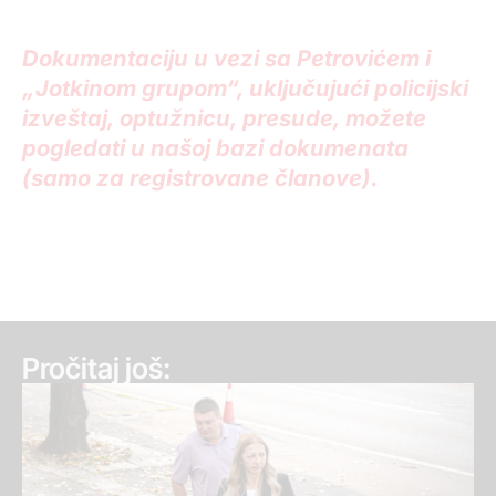
Dokumentaciju u vezi sa Petrovićem i
„Jotkinom grupom“, uključujući policijski
izveštaj, optužnicu, presude, možete
pogledati u našoj bazi dokumenata
(samo za registrovane članove).
Pročitaj još: