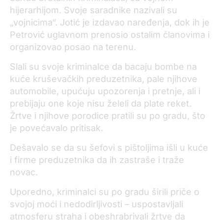
hijerarhijom. Svoje saradnike nazivali su
„vojnicima“. Jotić je izdavao naređenja, dok ih je
Petrović uglavnom prenosio ostalim članovima i
organizovao posao na terenu.
Slali su svoje kriminalce da bacaju bombe na
kuće kruševačkih preduzetnika, pale njihove
automobile, upućuju upozorenja i pretnje, ali i
prebijaju one koje nisu želeli da plate reket.
Žrtve i njihove porodice pratili su po gradu, što
je povećavalo pritisak.
Dešavalo se da su šefovi s pištoljima išli u kuće
i firme preduzetnika da ih zastraše i traže
novac.
Uporedno, kriminalci su po gradu širili priče o
svojoj moći i nedodirljivosti – uspostavljali
atmosferu straha i obeshrabrivali žrtve da