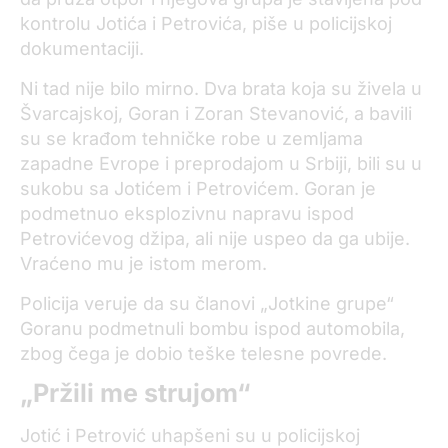
kontrolu Jotića i Petrovića, piše u policijskoj
dokumentaciji.
Ni tad nije bilo mirno. Dva brata koja su živela u
Švarcajskoj, Goran i Zoran Stevanović, a bavili
su se krađom tehničke robe u zemljama
zapadne Evrope i preprodajom u Srbiji, bili su u
sukobu sa Jotićem i Petrovićem. Goran je
podmetnuo eksplozivnu napravu ispod
Petrovićevog džipa, ali nije uspeo da ga ubije.
Vraćeno mu je istom merom.
Policija veruje da su članovi „Jotkine grupe“
Goranu podmetnuli bombu ispod automobila,
zbog čega je dobio teške telesne povrede.
„Pržili me strujom“
Jotić i Petrović uhapšeni su u policijskoj