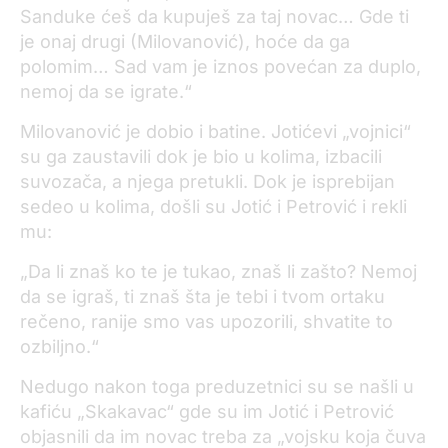
Sanduke ćeš da kupuješ za taj novac… Gde ti
je onaj drugi (Milovanović), hoće da ga
polomim… Sad vam je iznos povećan za duplo,
nemoj da se igrate.“
Milovanović je dobio i batine. Jotićevi „vojnici“
su ga zaustavili dok je bio u kolima, izbacili
suvozača, a njega pretukli. Dok je isprebijan
sedeo u kolima, došli su Jotić i Petrović i rekli
mu:
„Da li znaš ko te je tukao, znaš li zašto? Nemoj
da se igraš, ti znaš šta je tebi i tvom ortaku
rečeno, ranije smo vas upozorili, shvatite to
ozbiljno.“
Nedugo nakon toga preduzetnici su se našli u
kafiću „Skakavac“ gde su im Jotić i Petrović
objasnili da im novac treba za „vojsku koja čuva