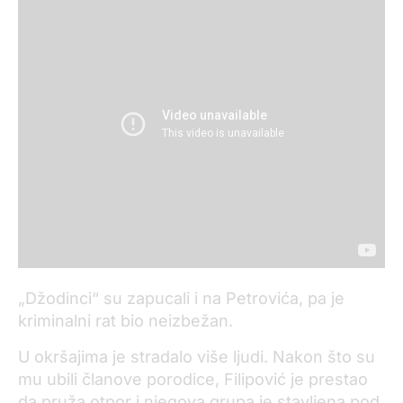
„Džodinci“ su zapucali i na Petrovića, pa je
kriminalni rat bio neizbežan.
U okršajima je stradalo više ljudi. Nakon što su
mu ubili članove porodice, Filipović je prestao
da pruža otpor i njegova grupa je stavljena pod