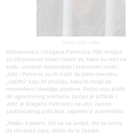
Zoran Jotić Jotka
Milovanovića i Dragana Petrovića. Njih dvojica
su bili poslovni ortaci i bavili se, kako su rekli na
sudu, uvozom automobila i prevozom stvari.
Jotić i Petrović su im tražli da plate navodnu
„zaštitu“ koju im pružaju, kako bi mogli da
neometano obavljaju poslove. Pošto nisu platili
do ugovorenog vremena, počeo je pritisak i
Jotić je Draganu Petroviću na ulici, ispred
saobraćajnog policajca, zapretio iz automobila:
„Majku ti jebem, što se ne javljaš, što te nema
da doneseš pare, dokle da te čekam…