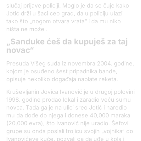
slučaj prijave policiji. Moglo je da se čuje kako
Jotić drži u šaci ceo grad, da u policiju ulazi
tako što „nogom otvara vrata“ i da mu niko
ništa ne može .
„Sanduke ćeš da kupuješ za taj
novac“
Presuda Višeg suda iz novembra 2004. godine,
kojom je osuđeno šest pripadnika bande,
opisuje nekoliko događaja naplate reketa.
Kruševljanin Jovica Ivanović je u drugoj polovini
1998. godine prodao lokal i zaradio veću sumu
novca. Tada ga je na ulici sreo Jotić i naredio
mu da dođe do njega i donese 40,000 maraka
(20,000 evra), što Ivanović nije uradio. Šefovi
grupe su onda poslali trojicu svojih „vojnika“ do
Ivanovićeve kuće, pozvali ga da uđe u kola i