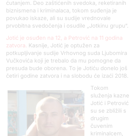
ćutanjem. Deo zaštićenih svedoka, reketiranih
biznismena i kriminalaca, tokom suđenja je
povukao iskaze, ali su sudije vrednovale
prvobitna svedočenja i osudile „Jotkinu grupu“.
Jotić je osuđen na 12, a Petrović na 11 godina
zatvora.
Kasnije, Jotić je optužen za
potkupljivanje sudije Vrhovnog suda Ljubomira
Vučkovića koji je trebalo da mu pomogne da
presuda bude oborena. To je Jotiću donelo još
četiri godine zatvora i na slobodu će izaći 2018.
Tokom
služenja kazne
Jotić i Petrović
su se zbližili s
drugim
čuvenim
kriminalcem,