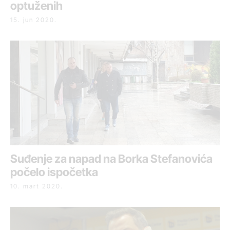
optuženih
15. jun 2020.
Suđenje za napad na Borka Stefanovića
počelo ispočetka
10. mart 2020.