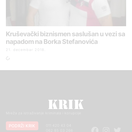
Kruševački biznismen saslušan u vezi sa
napadom na Borka Stefanovića
21. decembar 2018.
Mreža za istraživanje kriminala i korupcije
PODRŽI KRIK
011 420 43 04
062 85 03 266