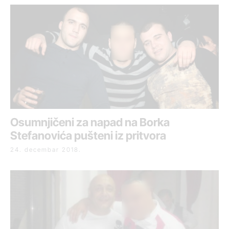
Osumnjičeni za napad na Borka
Stefanovića pušteni iz pritvora
24. decembar 2018.