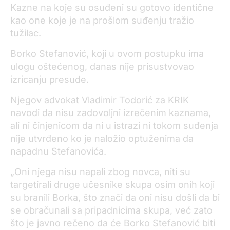
Kazne na koje su osuđeni su gotovo identične
kao one koje je na prošlom suđenju tražio
tužilac.
Borko Stefanović, koji u ovom postupku ima
ulogu oštećenog, danas nije prisustvovao
izricanju presude.
Njegov advokat Vladimir Todorić za KRIK
navodi da nisu zadovoljni izrečenim kaznama,
ali ni činjenicom da ni u istrazi ni tokom suđenja
nije utvrđeno ko je naložio optuženima da
napadnu Stefanovića.
„Oni njega nisu napali zbog novca, niti su
targetirali druge učesnike skupa osim onih koji
su branili Borka, što znači da oni nisu došli da bi
se obračunali sa pripadnicima skupa, već zato
što je javno rečeno da će Borko Stefanović biti