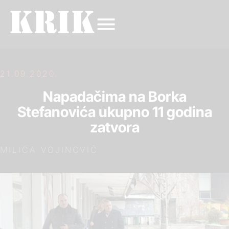
21.09.2020.
Napadačima na Borka
Stefanovića ukupno 11 godina
zatvora
MILICA VOJINOVIĆ