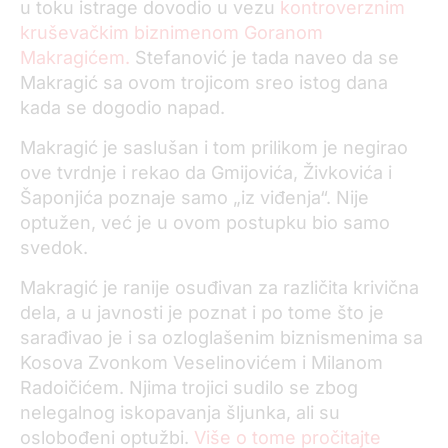
u toku istrage dovodio u vezu
kontroverznim
kruševačkim biznimenom Goranom
Makragićem.
Stefanović je tada naveo da se
Makragić sa ovom trojicom sreo istog dana
kada se dogodio napad.
Makragić je saslušan i tom prilikom je negirao
ove tvrdnje i rekao da Gmijovića, Živkovića i
Šaponjića poznaje samo „iz viđenja“. Nije
optužen, već je u ovom postupku bio samo
svedok.
Makragić je ranije osuđivan za različita krivična
dela, a u javnosti je poznat i po tome što je
sarađivao je i sa ozloglašenim biznismenima sa
Kosova Zvonkom Veselinovićem i Milanom
Radoičićem. Njima trojici sudilo se zbog
nelegalnog iskopavanja šljunka, ali su
oslobođeni optužbi.
Više o tome pročitajte