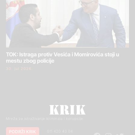
TOK: Istraga protiv Vesića i Momirovića stoji u
mestu zbog policije
30. jul 2026.
Mreža za istraživanje kriminala i korupcije
PODRŽI KRIK
011 420 43 04