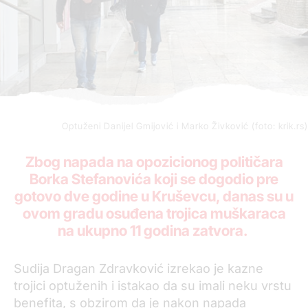
Optuženi Danijel Gmijović i Marko Živković (foto: krik.rs)
Zbog napada na opozicionog političara
Borka Stefanovića koji se dogodio pre
gotovo dve godine u Kruševcu, danas su u
ovom gradu osuđena trojica muškaraca
na ukupno 11 godina zatvora.
Sudija Dragan Zdravković izrekao je kazne
trojici optuženih i istakao da su imali neku vrstu
benefita, s obzirom da je nakon napada