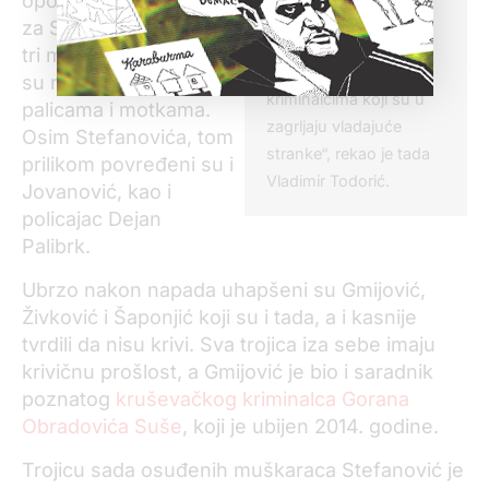
opozicionog Saveza
suditi protiv volje
za Srbiju u Kruševcu
vladajuće stranke i nije
tri muškarca nasrnula
moguće suditi
su na njega naoružani
kriminalcima koji su u
palicama i motkama.
zagrljaju vladajuće
Osim Stefanovića, tom
stranke“, rekao je tada
prilikom povređeni su i
Vladimir Todorić.
Jovanović, kao i
policajac Dejan
Palibrk.
Ubrzo nakon napada uhapšeni su Gmijović,
Živković i Šaponjić koji su i tada, a i kasnije
tvrdili da nisu krivi. Sva trojica iza sebe imaju
krivičnu prošlost, a Gmijović je bio i saradnik
poznatog
kruševačkog kriminalca Gorana
Obradovića Suše
, koji je ubijen 2014. godine.
Trojicu sada osuđenih muškaraca Stefanović je