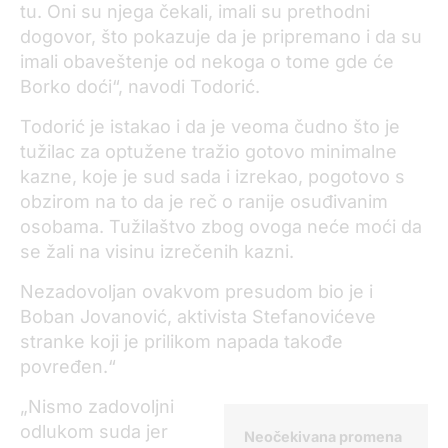
tu. Oni su njega čekali, imali su prethodni
dogovor, što pokazuje da je pripremano i da su
imali obaveštenje od nekoga o tome gde će
Borko doći“, navodi Todorić.
Todorić je istakao i da je veoma čudno što je
tužilac za optužene tražio gotovo minimalne
kazne, koje je sud sada i izrekao, pogotovo s
obzirom na to da je reč o ranije osuđivanim
osobama. Tužilaštvo zbog ovoga neće moći da
se žali na visinu izrečenih kazni.
Nezadovoljan ovakvom presudom bio je i
Boban Jovanović, aktivista Stefanovićeve
stranke koji je prilikom napada takođe
povređen.“
„Nismo zadovoljni
odlukom suda jer
Neočekivana promena