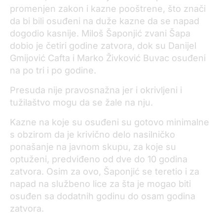
promenjen zakon i kazne pooštrene, što znači
da bi bili osuđeni na duže kazne da se napad
dogodio kasnije. Miloš Šaponjić zvani Šapa
dobio je četiri godine zatvora, dok su Danijel
Gmijović Cafta i Marko Živković Buvac osuđeni
na po tri i po godine.
Presuda nije pravosnažna jer i okrivljeni i
tužilaštvo mogu da se žale na nju.
Kazne na koje su osuđeni su gotovo minimalne
s obzirom da je krivično delo nasilničko
ponašanje na javnom skupu, za koje su
optuženi, predviđeno od dve do 10 godina
zatvora. Osim za ovo, Šaponjić se teretio i za
napad na službeno lice za šta je mogao biti
osuđen sa dodatnih godinu do osam godina
zatvora.