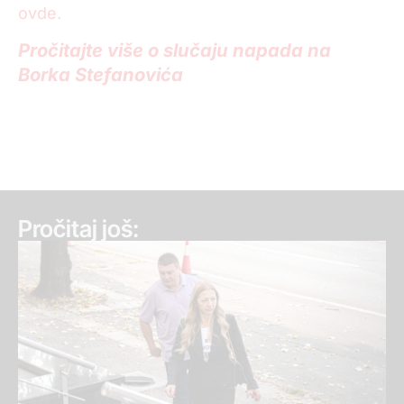
ovde.
Pročitajte više o slučaju napada na
Borka Stefanovića
Pročitaj još: