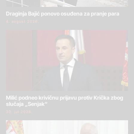
Draginja Bajić ponovo osuđena za pranje para
4. avgust 2026.
Milić podneo krivičnu prijavu protiv Krička zbog
slučaja „Senjak“
30. jul 2026.