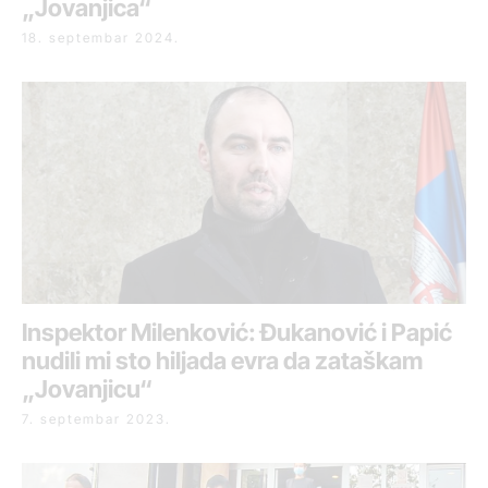
„Jovanjica“
18. septembar 2024.
Inspektor Milenković: Đukanović i Papić
nudili mi sto hiljada evra da zataškam
„Jovanjicu“
7. septembar 2023.