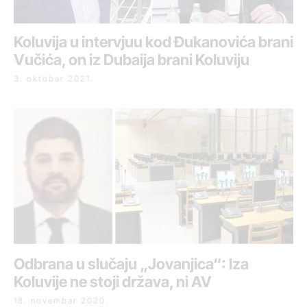
Koluvija u intervjuu kod Đukanovića brani
Vučića, on iz Dubaija brani Koluviju
3. oktobar 2021.
Odbrana u slučaju „Jovanjica“: Iza
Koluvije ne stoji država, ni AV
18. novembar 2020.