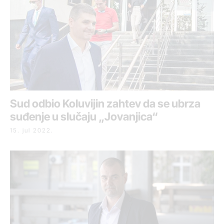
Sud odbio Koluvijin zahtev da se ubrza
suđenje u slučaju „Jovanjica“
15. jul 2022.