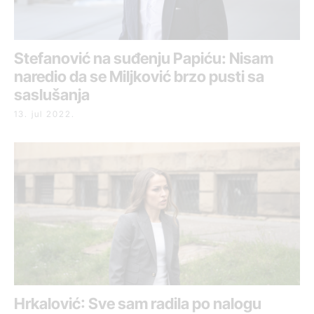
Stefanović na suđenju Papiću: Nisam
naredio da se Miljković brzo pusti sa
saslušanja
13. jul 2022.
Hrkalović: Sve sam radila po nalogu