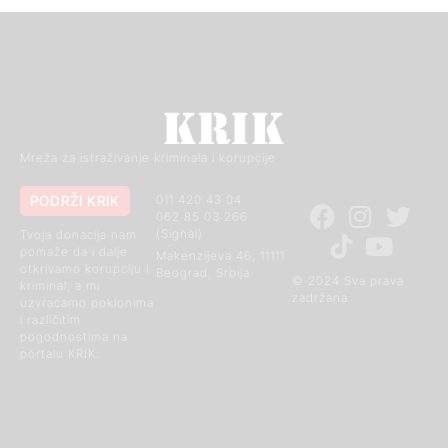
Mreža za istraživanje kriminala i korupcije
PODRŽI KRIK
011 420 43 04
062 85 03 266
(Signal)
Tvoja donacija nam
pomaže da i dalje
Makenzijeva 46, 11111
otkrivamo korupciju i
Beograd, Srbija
© 2024 Sva prava
kriminal, a mi
zadržana
uzvraćamo poklonima
i različitim
pogodnostima na
portalu KRIK.