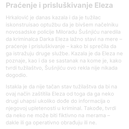
Praćenje i prisluškivanje Eleza
Hrkalović je danas kazala i da je tužilac
iskonstruisao optužbu da je bivšem načelniku
novosadske policije Miloradu Šušnjiću naredila
da kriminalca Darka Eleza lažno stavi na mere –
praćenje i prisluškivanje – kako bi sprečila da
ga istražuju druge službe. Kazala je da Eleza ne
poznaje, kao i da se sastanak na kome je, kako
tvrdi tužilaštvo, Šušnjiću ovo rekla nije nikada
dogodio.
Istakla je da nije tačan stav tužilaštva da bi na
ovaj način zaštitila Eleza od toga da ga neko
drugi uhapsi ukoliko dođe do informacija o
njegovoj upletenosti u kriminal. Takođe, tvrdi
da neko ne može biti fiktivno na merama –
dakle ili ga operativno obrađuju ili ne.