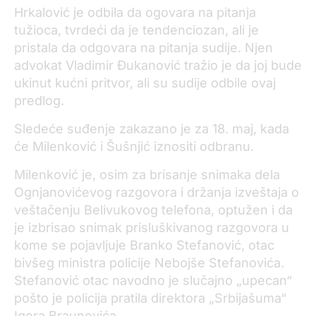
Hrkalović je odbila da ogovara na pitanja
tužioca, tvrdeći da je tendenciozan, ali je
pristala da odgovara na pitanja sudije. Njen
advokat Vladimir Đukanović tražio je da joj bude
ukinut kućni pritvor, ali su sudije odbile ovaj
predlog.
Sledeće suđenje zakazano je za 18. maj, kada
će Milenković i Šušnjić iznositi odbranu.
Milenković je, osim za brisanje snimaka dela
Ognjanovićevog razgovora i držanja izveštaja o
veštačenju Belivukovog telefona, optužen i da
je izbrisao snimak prisluškivanog razgovora u
kome se pojavljuje Branko Stefanović, otac
bivšeg ministra policije Nebojše Stefanovića.
Stefanović otac navodno je slučajno „upecan“
pošto je policija pratila direktora „Srbijašuma“
Igora Braunovića.