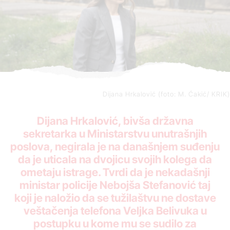
Dijana Hrkalović (foto: M. Ćakić/ KRIK)
Dijana Hrkalović, bivša državna
sekretarka u Ministarstvu unutrašnjih
poslova, negirala je na današnjem suđenju
da je uticala na dvojicu svojih kolega da
ometaju istrage. Tvrdi da je nekadašnji
ministar policije Nebojša Stefanović taj
koji je naložio da se tužilaštvu ne dostave
veštačenja telefona Veljka Belivuka u
postupku u kome mu se sudilo za