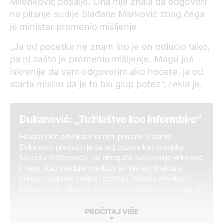
Milenković pošalje. Ona nije znala da odgovori
na pitanje sudije Slađane Marković zbog čega
je ministar promenio mišljenje.
„Ja od početka ne znam što je on odlučio tako,
pa ni zašto je promenio mišljenje. Mogu još
iskrenije da vam odgovorim ako hoćete, ja od
starta mislim da je to bio glup potez“, rekla je.
Đukanović: „Tužilaštvo kao Informbiro“
Hrkalovićkin advokat i narodni poslanik Vladimir
Đukanović predložio je da sud pozove kao svedoka
Nebojšu Stefanovića i da omoguće suočavanje Hrkalović
i njega. Kao svedoke predložio je i bivšeg direktora
policije Vladimira Rebića i tužiteljku Natašu Krivokapić.
Đukanović je rekao da je u pitanju politički proces i da se
tužilaštvo ponaša kao nekadašnji Informbiro jer se
optužni akt zasniva na tome šta je „neko nešto usmeno
PROČITAJ VIŠE
naredio”. „Biću slobodan da iznesem da ovo liči na