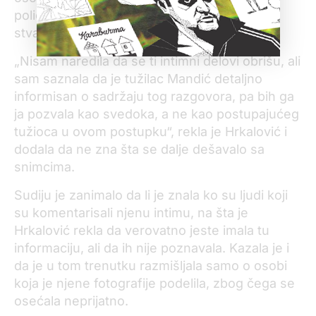
policiji da se u transkripte ne beleže intimne
stvari i da se one ne dostavljaju tužiocu.
„Nisam naredila da se ti intimni delovi obrišu, ali
sam saznala da je tužilac Mandić detaljno
informisan o sadržaju tog razgovora, pa bih ga
ja pozvala kao svedoka, a ne kao postupajućeg
tužioca u ovom postupku“, rekla je Hrkalović i
dodala da ne zna šta se dalje dešavalo sa
snimcima.
Sudiju je zanimalo da li je znala ko su ljudi koji
su komentarisali njenu intimu, na šta je
Hrkalović rekla da verovatno jeste imala tu
informaciju, ali da ih nije poznavala. Kazala je i
da je u tom trenutku razmišljala samo o osobi
koja je njene fotografije podelila, zbog čega se
osećala neprijatno.