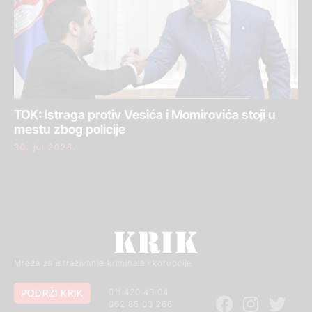
TOK: Istraga protiv Vesića i Momirovića stoji u
mestu zbog policije
30. jul 2026.
Mreža za istraživanje kriminala i korupcije
PODRŽI KRIK
011 420 43 04
062 85 03 266