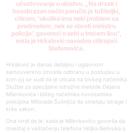
učestvovanje u ubistvu. „Na drzak i
bezobrazan način poručio je tužiteljki,
citiram, ’ukoliko ima neki problem sa
predmetom, nek se obrati ministru
policije’, govoreći o sebi u trećem licu“,
rekla je Hrkalović navodno citirajući
Stefanovića.
Hrkalović je danas detaljno i uglavnom
samouvereno iznosila odbranu u postupku u
kom joj se sudi da je uticala na bivšeg načelnika
Službe za specijalne istražne metode Dejana
Milenkovića i bišeg načelnika novosadske
policijske Milorada Šušnjića da ometaju istrage i
krše zakon.
Ona tvrdi da je, kada je Milenkoviću govorila da
izveštaj o veštačenju telefona Veljka Belivuka u