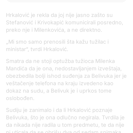
političku ujdurmu jer je suština da se na njena pleća
svale nedela onih koji su preko nje pokušali da ih čine –
Hrkalović je rekla da joj nije jasno zašto su
njih troje (optuženi prim.aut) su koletarelne štete. Želimo
Stefanović i Krivokapić komunicirali posredno,
da ovaj sud sudi po zakonu, a ne po pritisku.”
preko nje i Milenkovića, a ne direktno.
„Mi smo samo prenosili šta kažu tužilac i
ministar“, tvrdi Hrkalović.
Smatra da ne stoji optužba tužioca Milenka
Mandića da je ona, nedostavljanjem izveštaja,
obezbedila bolji ishod suđenja za Belivuka jer je
veštačenje telefona na kraju izvedeno kao
dokaz na sudu, a Belivuk je i uprkos tome
oslobođen.
Sudiju je zanimalo i da li Hrkalović poznaje
Belivuka, što je ona odlučno negirala. Tvrdila je
da nikada nije radila u tom predmetu, te da nije
ni uticala da se obrišu dva od sedam snimaka