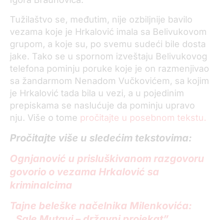
Tužilaštvo se, međutim, nije ozbiljnije bavilo
vezama koje je Hrkalović imala sa Belivukovom
grupom, a koje su, po svemu sudeći bile dosta
jake. Tako se u spornom izveštaju Belivukovog
telefona pominju poruke koje je on razmenjivao
sa žandarmom Nenadom Vučkovićem, sa kojim
je Hrkalović tada bila u vezi, a u pojedinim
prepiskama se naslućuje da pominju upravo
nju. Više o tome
pročitajte u posebnom tekstu.
Pročitajte više u sledećim tekstovima:
Ognjanović u prisluškivanom razgovoru
govorio o vezama Hrkalović sa
kriminalcima
Tajne beleške načelnika Milenkovića:
„Sale Mutavi – državni projekat”