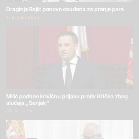
Draginja Bajić ponovo osuđena za pranje para
4. avgust 2026.
Milić podneo krivičnu prijavu protiv Krička zbog
slučaja „Senjak“
30. jul 2026.