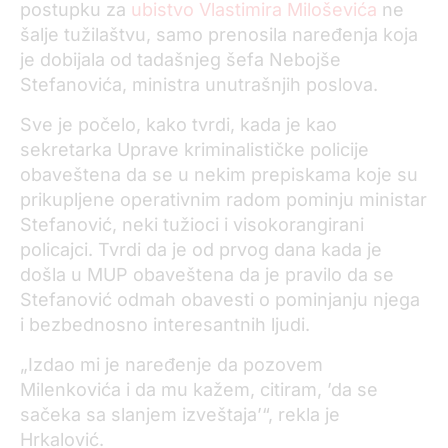
postupku za
ubistvo Vlastimira Miloševića
ne
šalje tužilaštvu, samo prenosila naređenja koja
je dobijala od tadašnjeg šefa Nebojše
Stefanovića, ministra unutrašnjih poslova.
Sve je počelo, kako tvrdi, kada je kao
sekretarka Uprave kriminalističke policije
obaveštena da se u nekim prepiskama koje su
prikupljene operativnim radom pominju ministar
Stefanović, neki tužioci i visokorangirani
policajci. Tvrdi da je od prvog dana kada je
došla u MUP obaveštena da je pravilo da se
Stefanović odmah obavesti o pominjanju njega
i bezbednosno interesantnih ljudi.
„Izdao mi je naređenje da pozovem
Milenkovića i da mu kažem, citiram, ’da se
sačeka sa slanjem izveštaja’“, rekla je
Hrkalović.