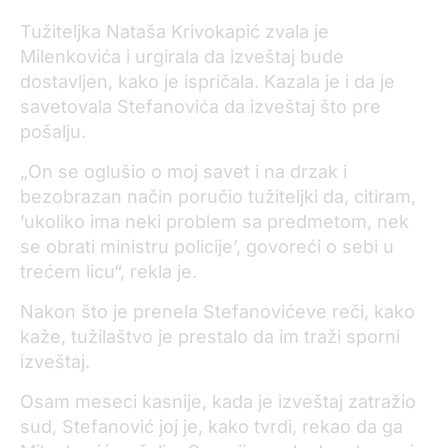
Tužiteljka Nataša Krivokapić zvala je
Milenkovića i urgirala da izveštaj bude
dostavljen, kako je ispričala. Kazala je i da je
savetovala Stefanovića da izveštaj što pre
pošalju.
„On se oglušio o moj savet i na drzak i
bezobrazan način poručio tužiteljki da, citiram,
’ukoliko ima neki problem sa predmetom, nek
se obrati ministru policije’, govoreći o sebi u
trećem licu“, rekla je.
Nakon što je prenela Stefanovićeve reči, kako
kaže, tužilaštvo je prestalo da im traži sporni
izveštaj.
Osam meseci kasnije, kada je izveštaj zatražio
sud, Stefanović joj je, kako tvrdi, rekao da ga