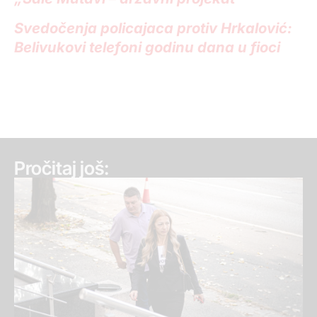
Svedočenja policajaca protiv Hrkalović:
Belivukovi telefoni godinu dana u fioci
Pročitaj još: