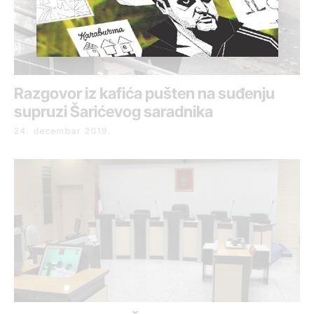
Razgovor iz kafića pušten na suđenju
supruzi Šarićevog saradnika
24. decembar 2019.