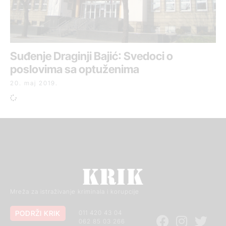
Suđenje Draginji Bajić: Svedoci o
poslovima sa optuženima
20. maj 2019.
Mreža za istraživanje kriminala i korupcije
PODRŽI KRIK
011 420 43 04
062 85 03 266