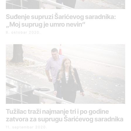
Suđenje supruzi Šarićevog saradnika:
„Moj suprug je umro nevin“
8. oktobar 2020.
Tužilac traži najmanje tri i po godine
zatvora za suprugu Šarićevog saradnika
11. septembar 2020.