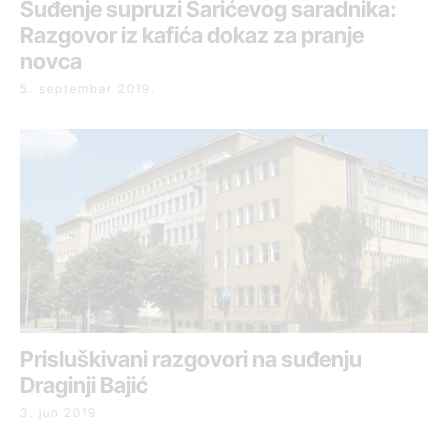
Suđenje supruzi Šarićevog saradnika:
Razgovor iz kafića dokaz za pranje
novca
5. septembar 2019.
Prisluškivani razgovori na suđenju
Draginji Bajić
3. jun 2019.