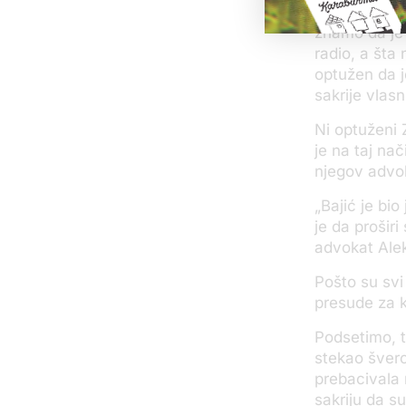
„Tužilac to p
znamo da je 
radio, a šta 
optužen da j
sakrije vlasn
Ni optuženi 
je na taj na
njegov advo
„Bajić je bio
je da proširi
advokat Alek
Pošto su svi
presude za k
Podsetimo, t
stekao šverc
prebacivala 
sakriju da s