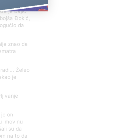
 što svi
ta je Bajić
Nebojša Đokić,
mogućio da
nije znao da
 smatra
zgradi… Želeo
ekao je
ljivanje
 je on
vu imovinu
ali su da
rom na to da