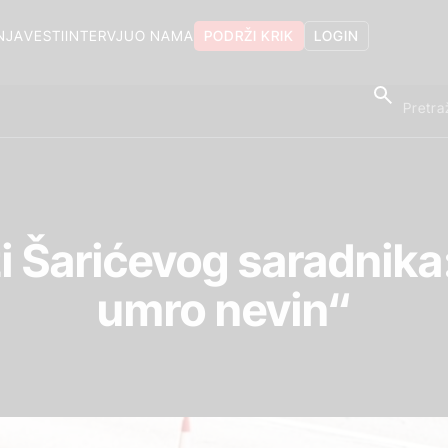
NJA
VESTI
INTERVJU
O NAMA
PODRŽI KRIK
LOGIN
 Šarićevog saradnika
umro nevin“