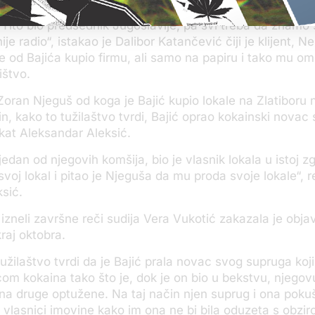
redstavlja kao činjenicu koju su svi morali da znaju. Kao
Tito bio predsednik Jugoslavije, pa svi treba da znamo š
nije radio“, istakao je Dalibor Katančević čiji je klijent, 
e od Bajića kupio firmu, ali samo na papiru i tako mu o
ištvo.
Zoran Njeguš od koga je Bajić kupio lokale na Zlatiboru 
čin, kako to tužilaštvo tvrdi, Bajić oprao kokainski novac
kat Aleksandar Aleksić.
 jedan od njegovih komšija, bio je vlasnik lokala u istoj 
 svoj lokal i pitao je Njeguša da mu proda svoje lokale“, r
sić.
 izneli završne reči sudija Vera Vukotić zakazala je objav
raj oktobra.
užilaštvo tvrdi da je Bajić prala novac svog supruga koji
om kokaina tako što je, dok je on bio u bekstvu, njego
na druge optužene. Na taj način njen suprug i ona pokuš
u vlasnici imovine kako im ona ne bi bila oduzeta s obzi