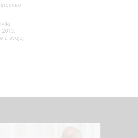
švercovao
avila
e 2010.
e u svojoj