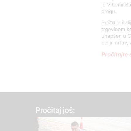
je Vitomir B
drogu.
Pošto je ital
trgovinom ko
uhapšen u Cr
ćeliji mrtav,
Pročitajte
Pročitaj još: