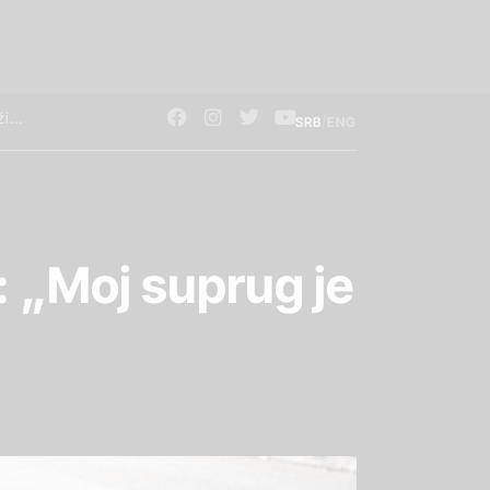
/
SRB
ENG
: „Moj suprug je