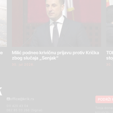
je
Milić podneo krivičnu prijavu protiv Krička
TOK
zbog slučaja „Senjak“
sto
30. jul 2026.
30.
office@krik.rs
PODRŽI 
011 420 43 04
Tvoja dona
062 85 03 266 (Signal)
korupciju i