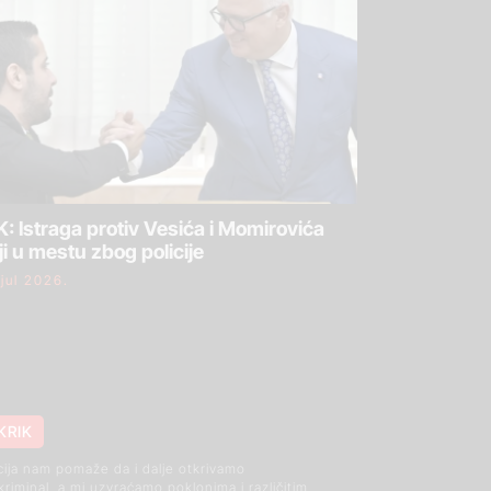
: Istraga protiv Vesića i Momirovića
ji u mestu zbog policije
 jul 2026.
KRIK
cija nam pomaže da i dalje otkrivamo
 kriminal, a mi uzvraćamo poklonima i različitim