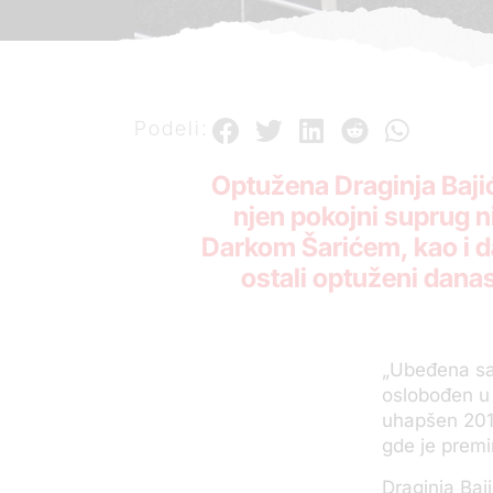
Podeli:
Optužena Draginja Baji
njen pokojni suprug 
Darkom Šarićem, kao i da 
ostali optuženi danas 
„Ubeđena sam
oslobođen u I
uhapšen 2010.
gde je premi
Draginja Baj