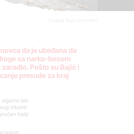
Draginja Bajić (foto KRIK)
 novca da je ubeđena da
 droge sa narko-bosom
 zaradio. Pošto su Bajić i
ricanje presude za kraj
 sigurno bio
uprug Vitomir
ručen Italiji
„nečastan