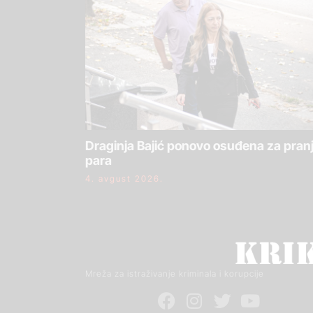
Draginja Bajić ponovo osuđena za pran
para
4. avgust 2026.
Mreža za istraživanje kriminala i korupcije