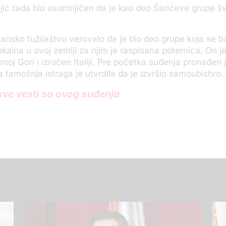
ajić tada bio osumnjičen da je kao deo Šarićeve grupe 
ijansko tužilaštvo verovalo da je bio deo grupe koja se b
kaina u ovoj zemlji za njim je raspisana poternica. On j
noj Gori i izručen Italiji. Pre početka suđenja pronađen j
 a tamošnja istraga je utvrdila da je izvršio samoubistvo.
 sve vesti sa ovog suđenja