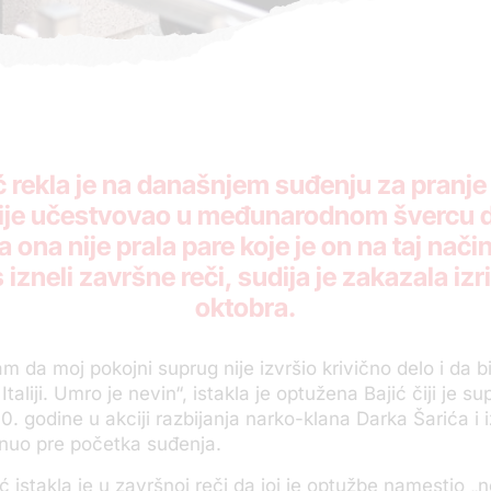
ć rekla je na današnjem suđenju za pranje
nije učestvovao u međunarodnom švercu
ona nije prala pare koje je on na taj način
izneli završne reči, sudija je zakazala iz
oktobra.
 da moj pokojni suprug nije izvršio krivično delo i da bi
taliji. Umro je nevin“, istakla je optužena Bajić čiji je s
 godine u akciji razbijanja narko-klana Darka Šarića i iz
nuo pre početka suđenja.
ić istakla je u završnoj reči da joj je optužbe namestio 