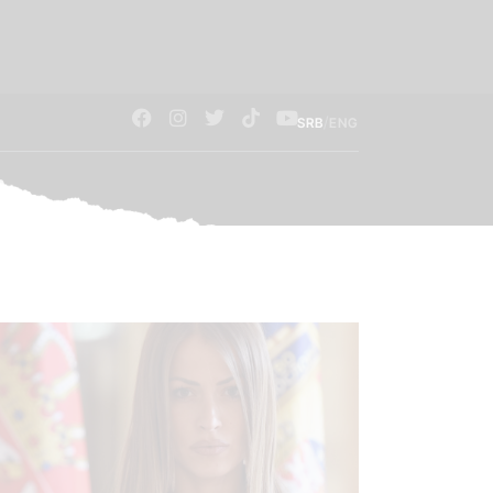
/
SRB
ENG