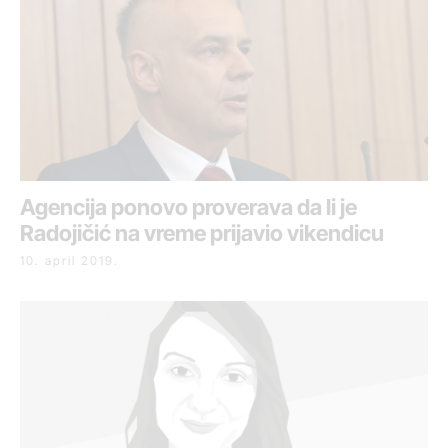
Agencija ponovo proverava da li je
Radojičić na vreme prijavio vikendicu
10. april 2019.