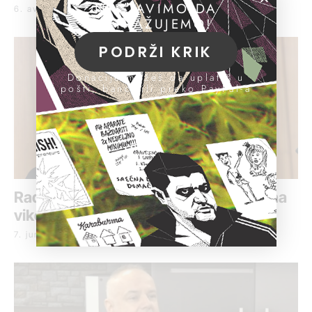
NASTAVIMO DA
6. avgust 2018.
ISTRAŽUJEMO!
PODRŽI KRIK
Donacije možeš da uplatiš u
pošti, banci ili preko PayPal-a
Radojičić novi gradonačelnik, nelegalna
vikendica nije srušena
7. jun 2018.