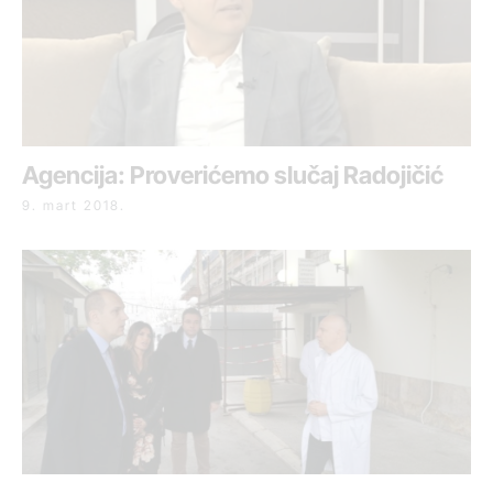
Agencija: Proverićemo slučaj Radojičić
9. mart 2018.