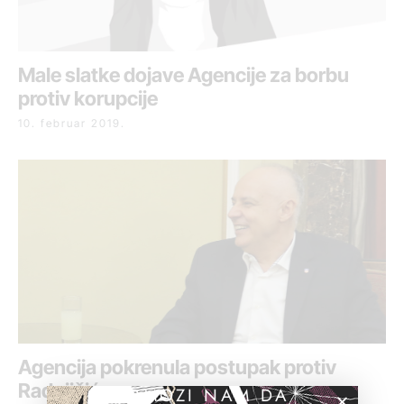
Male slatke dojave Agencije za borbu
protiv korupcije
10. februar 2019.
Agencija pokrenula postupak protiv
Radojičića
POMOZI NAM DA