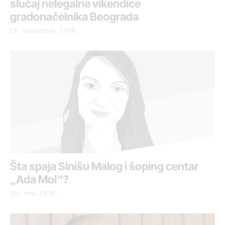
slučaj nelegalne vikendice
gradonačelnika Beograda
13. decembar 2019.
Šta spaja Sinišu Malog i šoping centar
„Ada Mol“?
25. maj 2019.