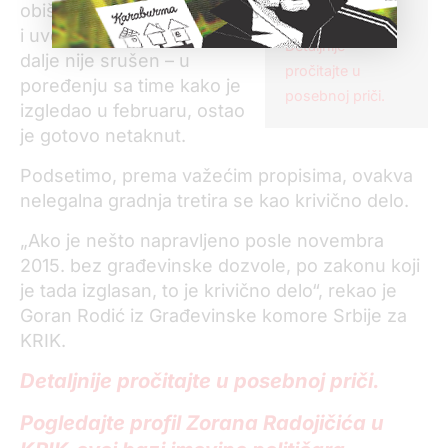
obišao parcelu na Zlatiboru
takav potez.
i uverio se da objekat i
Detaljnije
dalje nije srušen – u
pročitajte u
poređenju sa time kako je
posebnoj priči.
izgledao u februaru, ostao
je gotovo netaknut.
Podsetimo, prema važećim propisima, ovakva
nelegalna gradnja tretira se kao krivično delo.
„Ako je nešto napravljeno posle novembra
2015. bez građevinske dozvole, po zakonu koji
je tada izglasan, to je krivično delo“, rekao je
Goran Rodić iz Građevinske komore Srbije za
KRIK.
Detaljnije pročitajte u posebnoj priči.
Pogledajte profil Zorana Radojičića u