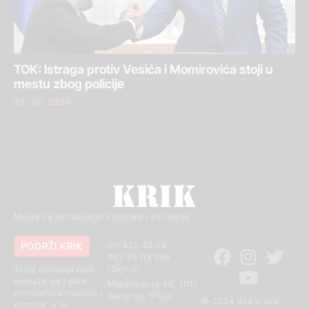
TOK: Istraga protiv Vesića i Momirovića stoji u
mestu zbog policije
30. jul 2026.
Mreža za istraživanje kriminala i korupcije
PODRŽI KRIK
011 420 43 04
062 85 03 266
(Signal)
Tvoja donacija nam
pomaže da i dalje
Makenzijeva 46, 11111
otkrivamo korupciju i
Beograd, Srbija
© 2024 Sva prava
kriminal, a mi