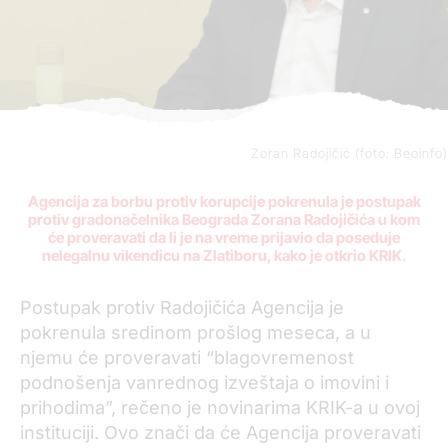
Zoran Radojičić (foto: Beoinfo)
Agencija za borbu protiv korupcije pokrenula je postupak
protiv gradonačelnika Beograda Zorana Radojičića u kom
će proveravati da li je na vreme prijavio da poseduje
nelegalnu vikendicu na Zlatiboru, kako je otkrio KRIK.
Postupak protiv Radojičića Agencija je
pokrenula sredinom prošlog meseca, a u
njemu će proveravati “blagovremenost
podnošenja vanrednog izveštaja o imovini i
prihodima”, rečeno je novinarima KRIK-a u ovoj
instituciji. Ovo znači da će Agencija proveravati