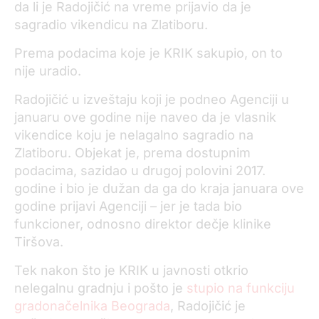
da li je Radojičić na vreme prijavio da je
sagradio vikendicu na Zlatiboru.
Prema podacima koje je KRIK sakupio, on to
nije uradio.
Radojičić u izveštaju koji je podneo Agenciji u
januaru ove godine nije naveo da je vlasnik
vikendice koju je nelagalno sagradio na
Zlatiboru. Objekat je, prema dostupnim
podacima, sazidao u drugoj polovini 2017.
godine i bio je dužan da ga do kraja januara ove
godine prijavi Agenciji – jer je tada bio
funkcioner, odnosno direktor dečje klinike
Tiršova.
Tek nakon što je KRIK u javnosti otkrio
nelegalnu gradnju i pošto je
stupio na funkciju
gradonačelnika Beograda
, Radojičić je