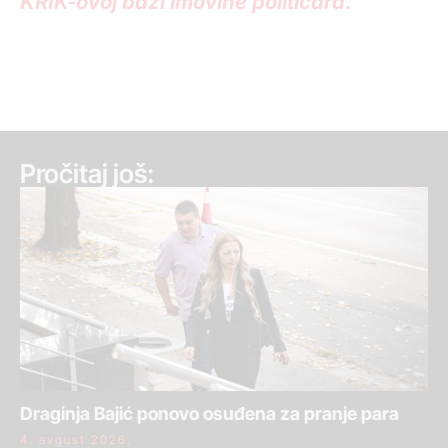
KRIK-ovoj bazi imovine političara.
Pročitaj još:
Draginja Bajić ponovo osuđena za pranje para
4. avgust 2026.