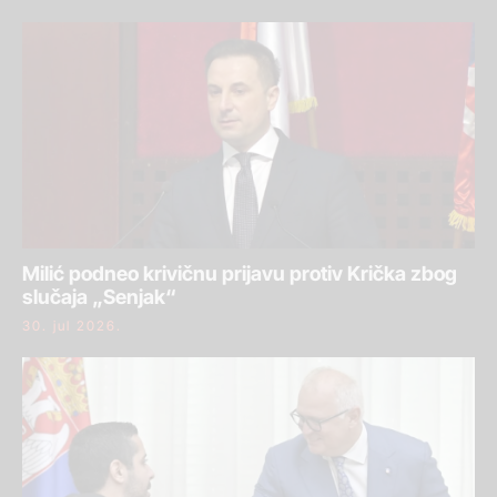
Milić podneo krivičnu prijavu protiv Krička zbog
slučaja „Senjak“
30. jul 2026.