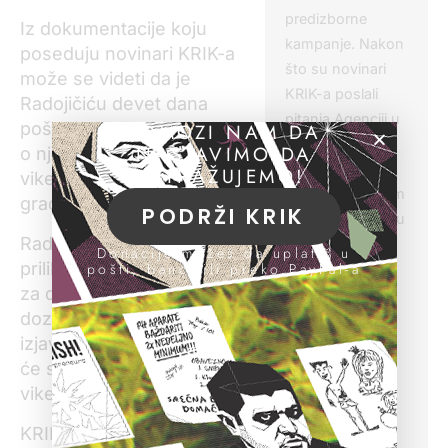
predizborne
Iz dokumentacije koju
kampanje. Nakon
poseduju novinari KRIK-a
što su novinari
može se videti da je
KRIK-a poslali
Radojičiću devet dana
pitanja Agenciji u
pošto je KRIK objavio priču
POMOZI NAM DA
vezi sa
NASTAVIMO DA
o njegovoj nelegalnoj
Radojičićevim
ISTRAŽUJEMO!
vikendici opština izdala
stanom i zemljom
građevinsku dozvolu.
PODRŽI KRIK
koji se nisu videlu
Radojičić je, kao investitor,
u njegovim
Donacije možeš da uplatiš u
prilikom predaje zahteva
pošti, banci ili preko PayPal-a
imovinskim
za dobijanje građevinske
kartonima, ova
dozvole, podneo pisanu
institucija ih je
izjavu u kojoj je naveo da
retroaktivno
će srušiti bespravnu
dodavala – ne
vikendicu.
dajući javnosti
nikakvo
KRIK je, međutim, u junu
obrazloženje za