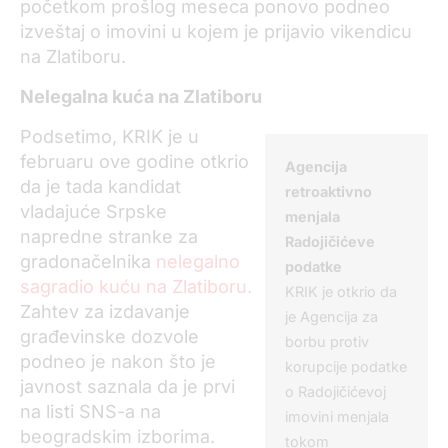
početkom prošlog meseca ponovo podneo
izveštaj o imovini u kojem je prijavio vikendicu
na Zlatiboru.
Nelegalna kuća na Zlatiboru
Podsetimo, KRIK je u
februaru ove godine otkrio
Agencija
da je tada kandidat
retroaktivno
vladajuće Srpske
menjala
napredne stranke za
Radojičićeve
gradonačelnika
nelegalno
podatke
sagradio kuću na Zlatiboru.
KRIK je otkrio da
Zahtev za izdavanje
je Agencija za
građevinske dozvole
borbu protiv
podneo je nakon što je
korupcije podatke
javnost saznala da je prvi
o Radojičićevoj
na listi SNS-a na
imovini menjala
beogradskim izborima.
tokom