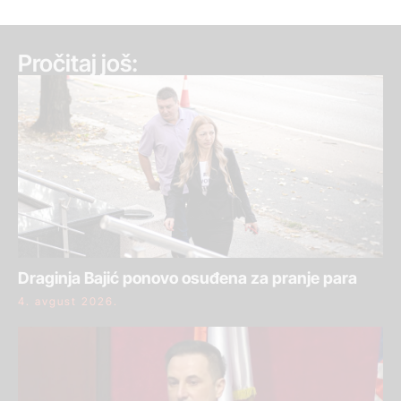
Pročitaj još:
Draginja Bajić ponovo osuđena za pranje para
4. avgust 2026.