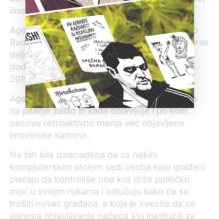
imovini, imala sam šta da vidim.
Agencija je preko noći objavila novi izveštaj o
Radojičićevoj imovini. Otišla je, međutim, i korak
dalje –
retroaktivno je menjala
stare i tako
dodala podatke o placu i stanu u izveštaje iz
2015. i 2016. godine.
Agencija mi ni tada nije konkretno odgovorila
na pitanje zašto ih sada objavljuje i po kom
osnovu retroaktivno menja već objavljene
imovinske kartone.
Ne bih bila iznenađena da za nekim
kompjuterskim stolom sedi osoba koju građani
plaćaju da kontroliše one koji drže političku
moć u svojim rukama i odlučuju kako će se
trošiti novac građana, a koja je svesna da se
sprema objavljivanje nečega što instituciji za