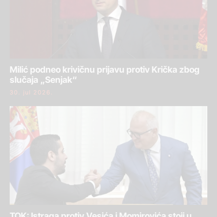
Milić podneo krivičnu prijavu protiv Krička zbog
slučaja „Senjak“
30. jul 2026.
TOK: Istraga protiv Vesića i Momirovića stoji u