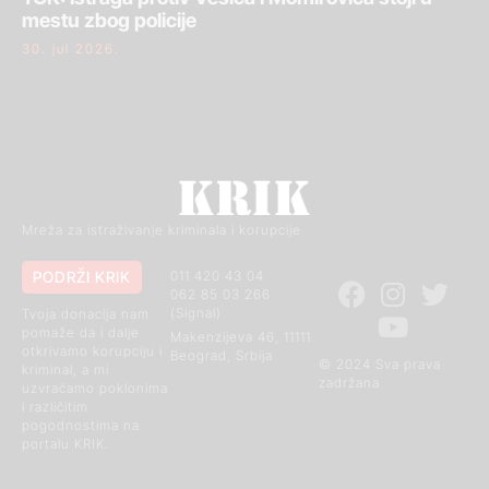
mestu zbog policije
30. jul 2026.
Mreža za istraživanje kriminala i korupcije
PODRŽI KRIK
011 420 43 04
062 85 03 266
(Signal)
Tvoja donacija nam
pomaže da i dalje
Makenzijeva 46, 11111
otkrivamo korupciju i
Beograd, Srbija
© 2024 Sva prava
kriminal, a mi
zadržana
uzvraćamo poklonima
i različitim
pogodnostima na
portalu KRIK.