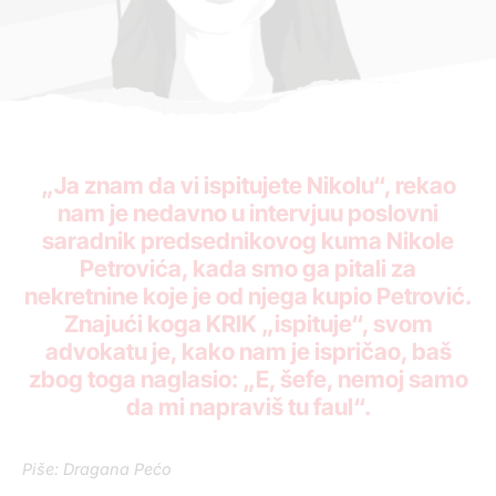
„Ja znam da vi ispitujete Nikolu“, rekao
nam je nedavno u intervjuu poslovni
saradnik predsednikovog kuma Nikole
Petrovića, kada smo ga pitali za
nekretnine koje je od njega kupio Petrović.
Znajući koga KRIK „ispituje“, svom
advokatu je, kako nam je ispričao, baš
zbog toga naglasio: „E, šefe, nemoj samo
da mi napraviš tu faul“.
Piše: Dragana Pećo