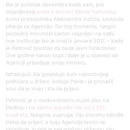
Bio je početak decembra kada sam, pre
objavljivanja
priče o imovini Nikole Petrovića
,
kuma predsednika Aleksandra Vučića, sastavila
pitanja za Agenciju. Do tog momenta, njegov
poslednji imovinski karton objavljen na sajtu
ove institucije bio je onaj iz januara 2017. – kada
je Petrović prestao da bude javni funkcioner.
Dve godine nakon toga i dalje je u obavezi da
Agenciji prijavljuje svoju imovinu.
Istražujući šta poseduje kum najmoćnijeg
političara u državi, kolega Pavle i ja pronašli
smo da je imao i šta da prijavi.
Petrović je u međuvremenu kupio plac na
Dedinju i
na njemu izgradio vilu od 1.325
kvadrata
. Njegova supruga, čiju imovinu takođe
treba da prijavi, a koju Agencija javno ne
objavljuje, kupila je nekadašnju državnu vilu