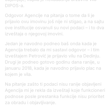
DIPOS-a.
Odgovor Agencije na pitanja o tome da li je
prijavio ovu imovinu još nije ni stigao, a na sajtu
ove institucije osvanuli su novi podaci – i to dva
izveštaja o njegovoj imovini.
Jedan je navodno podneo baš onda kada je
Agencija trebalo da mi sastavi odgovor – i tim
izveštajem Petrović je prijavio vilu na Dedinju.
Drugi je podneo gotovo godinu dana ranije, u
januaru 2018, kada je navodno prijavio plac na
kojem je vila.
Na pitanje zašto ti podaci nisu ranije objavljeni
Agencija mi je rekla da izveštaji koje funkcioneri
podnose posle prestanka funkcije nisu prioritet
za obradu i objavljivanje.