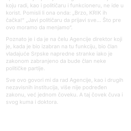
koju radi, kao i političaru i funkcioneru, ne ide u
korist. Pomisli li ona onda: „Brzo, KRIK ih
čačka!“ „Javi političaru da prijavi sve… Što pre
ovo moramo da menjamo“.
Poznato je i da je na čelu Agencije direktor koji
je, kada je bio izabran na tu funkciju, bio član
vladajuće Srpske napredne stranke iako je
zakonom zabranjeno da bude član neke
političke partije.
Sve ovo govori mi da rad Agencije, kao i drugih
nezavisnih institucija, više nije podređen
zakonu, već jednom čoveku. A taj čovek čuva i
svog kuma i doktora.