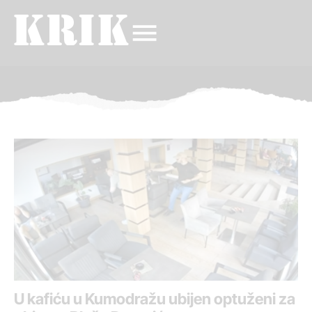
U kafiću u Kumodražu ubijen optuženi za