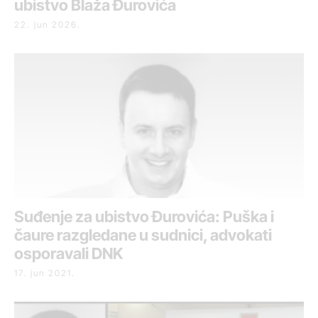
ubistvo Blaža Đurovića
22. jun 2026.
Suđenje za ubistvo Đurovića: Puška i
čaure razgledane u sudnici, advokati
osporavali DNK
17. jun 2021.