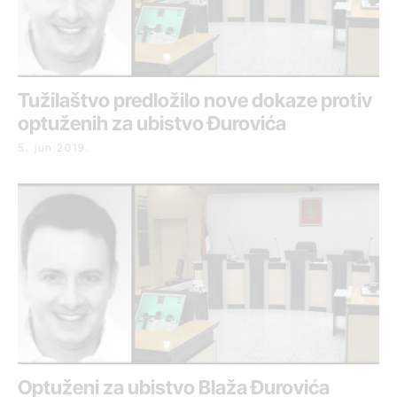
Tužilaštvo predložilo nove dokaze protiv
optuženih za ubistvo Đurovića
5. jun 2019.
Optuženi za ubistvo Blaža Đurovića