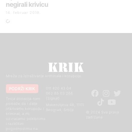
negirali krivicu
14. februar 2019.
Mreža za istraživanje kriminala i korupcije
PODRŽI KRIK
011 420 43 04
062 85 03 266
(Signal)
Tvoja donacija nam
pomaže da i dalje
Makenzijeva 46, 11111
otkrivamo korupciju i
Beograd, Srbija
© 2024 Sva prava
kriminal, a mi
zadržana
uzvraćamo poklonima
i različitim
pogodnostima na