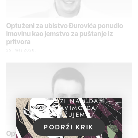
Optuženi za ubistvo Đurovića ponudio
imovinu kao jemstvo za puštanje iz
pritvora
25. maj 2020.
POMOZI NAM DA
NASTAVIMO DA
ISTRAŽUJEMO!
PODRŽI KRIK
Optuženi za ubistvo negirao Vučićeve