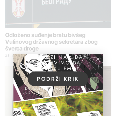
Odloženo suđenje bratu bivšeg
Vulinovog državnog sekretara zbog
šverca droge
POMOZI NAM DA
28. mart 2019.
NASTAVIMO DA
ISTRAŽUJEMO!
PODRŽI KRIK
Donacije možeš da uplatiš u
pošti, banci ili preko PayPal-a