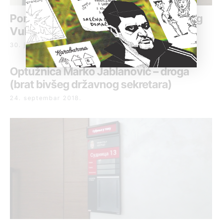
Ponovo odloženo suđenje bratu bivšeg
Vulinovog sekretara
30. januar 2019.
Optužnica Marko Jablanović – droga
(brat bivšeg državnog sekretara)
24. septembar 2018.