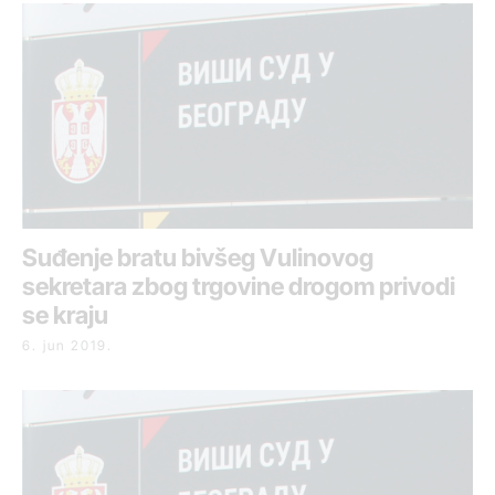
Suđenje bratu bivšeg Vulinovog
sekretara zbog trgovine drogom privodi
se kraju
6. jun 2019.