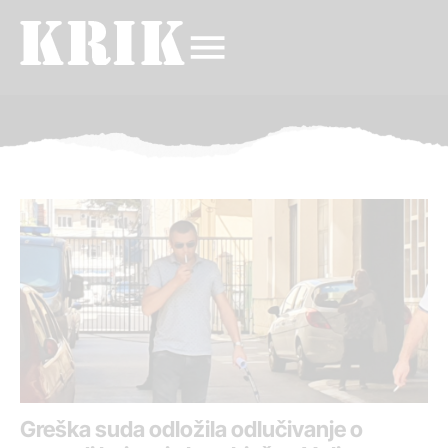
Greška suda odložila odlučivanje o