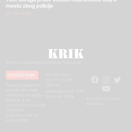
mestu zbog policije
30. jul 2026.
Mreža za istraživanje kriminala i korupcije
PODRŽI KRIK
011 420 43 04
062 85 03 266
(Signal)
Tvoja donacija nam
pomaže da i dalje
Makenzijeva 46, 11111
otkrivamo korupciju i
Beograd, Srbija
© 2024 Sva prava
kriminal, a mi
zadržana
uzvraćamo poklonima
i različitim
pogodnostima na
portalu KRIK.