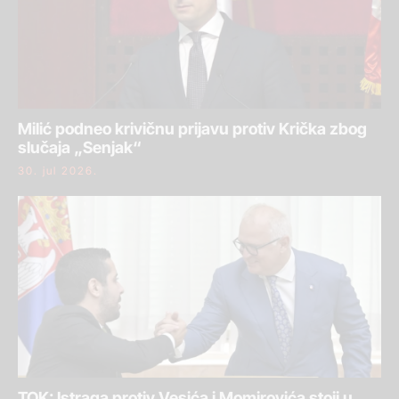
Milić podneo krivičnu prijavu protiv Krička zbog
slučaja „Senjak“
30. jul 2026.
TOK: Istraga protiv Vesića i Momirovića stoji u