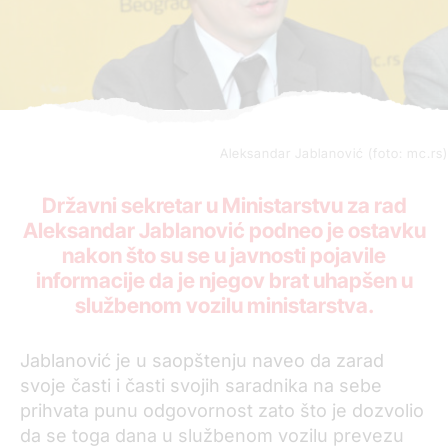
Aleksandar Jablanović (foto: mc.rs)
Državni sekretar u Ministarstvu za rad
Aleksandar Jablanović podneo je ostavku
nakon što su se u javnosti pojavile
informacije da je njegov brat uhapšen u
službenom vozilu ministarstva.
Jablanović je u saopštenju naveo da zarad
svoje časti i časti svojih saradnika na sebe
prihvata punu odgovornost zato što je dozvolio
da se toga dana u službenom vozilu prevezu