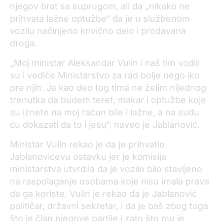
njegov brat sa suprugom, ali da „nikako ne
prihvata lažne optužbe“ da je u službenom
vozilu načinjeno krivično delo i prodavana
droga.
„Moj ministar Aleksandar Vulin i naš tim vodili
su i vodiće Ministarstvo za rad bolje nego iko
pre njih. Ja kao deo tog tima ne želim nijednog
trenutka da budem teret, makar i optužbe koje
su iznete na moj račun bile i lažne, a na sudu
ću dokazati da to i jesu“, naveo je Jablanović.
Ministar Vulin rekao je da je prihvatio
Jablanovićevu ostavku jer je komisija
ministarstva utvrdila da je vozilo bilo stavljeno
na raspolaganje osobama koje nisu imala prava
da ga koriste. Vulin je rekao da je Jablanović
političar, državni sekretar, i da je baš zbog toga
što je član njegove partije i zato što mu je