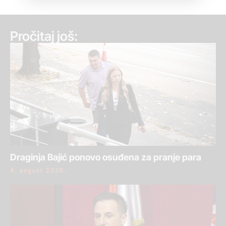
Pročitaj još:
Draginja Bajić ponovo osuđena za pranje para
4. avgust 2026.