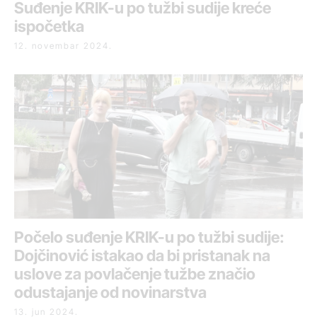
Suđenje KRIK-u po tužbi sudije kreće
ispočetka
12. novembar 2024.
Počelo suđenje KRIK-u po tužbi sudije:
Dojčinović istakao da bi pristanak na
uslove za povlačenje tužbe značio
odustajanje od novinarstva
13. jun 2024.