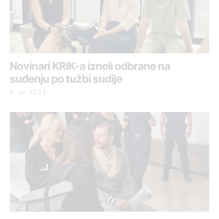
Novinari KRIK-a izneli odbrane na
suđenju po tužbi sudije
8. jul 2025.