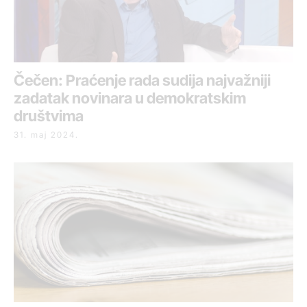
Čečen: Praćenje rada sudija najvažniji
zadatak novinara u demokratskim
društvima
31. maj 2024.