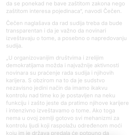
da se ponekad ne bave zaštitom zakona nego
zaštitom interesa pojedinaca“, navodi Čečen.
Čečen naglašava da rad sudija treba da bude
transparentan i da je važno da novinari
izveštavaju o tome, a posebno o napredovanju
sudija.
„U organizovanijim društvima i zrelijim
demokratijama možda i najvažnije aktivnosti
novinara su praćenje rada sudija i njihovih
karijera. S obzirom na to da je sudstvo
nezavisno jedini način da imamo ikakvu
kontrolu nad time ko je postavljen na neku
funkciju i zašto jeste da pratimo njihove karijere
i intenzivno izveštavamo o tome. Ako toga
nema u ovoj zemlji gotovo svi mehanizmi za
kontrolu ljudi koji raspolažu određenom moći
koju im je država predala će potpuno da