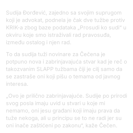
Sudija Đorđević, zajedno sa svojim suprugom
koji je advokat, podnela je čak dve tužbe protiv
KRIK-a zbog baze podataka „Prosudi ko sudi“ u
okviru koje smo istraživali rad pravosuđa,
između ostalog i njen rad.
To da sudija tuži novinare za Čečena je
potpuno nova i zabrinjavajuća stvar kad je reč o
takozvanim SLAPP tužbama čiji je cilj samo da
se zastraše oni koji pišu o temama od javnog
interesa.
„Ovo je prilično zabrinjavajuće. Sudije po prirodi
svog posla imaju uvid u stvari u koje mi
nemamo, oni jesu građani koji imaju prava da
tuže nekoga, ali u principu se to ne radi jer su
oni inače zaštićeni po zakonu“, kaže Čečen.