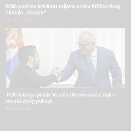
Milić podneo krivičnu prijavu protiv Krička zbog
slučaja „Senjak“
30. jul 2026.
TOK: Istraga protiv Vesića i Momirovića stoji u
mestu zbog policije
30. jul 2026.