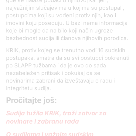
gde se nalaze podaci o njihovoj karijeri,
najvažnijim slučajevima u kojima su postupali,
postupcima koji su vođeni protiv njih, kao i
imovini koju poseduju. U bazi nema informacija
koje bi mogle da na bilo koji način ugroze
bezbednost sudija ili članova njihovih porodica.
KRIK, protiv kojeg se trenutno vodi 16 sudskih
postupaka, smatra da su svi postupci pokrenuti
po SLAPP tužbama i da je ovo do sada
nezabeležen pritisak i pokušaj da se
novinarima zabrani da izveštavaju o radu i
integritetu sudija.
Pročitajte još:
Sudija tužila KRIK, traži zatvor za
novinare i zabranu rada
O sudijama i važnim sudskim