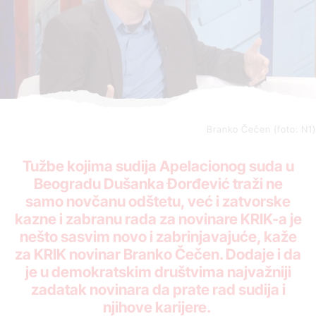
Branko Čečen (foto: N1)
Tužbe kojima sudija Apelacionog suda u
Beogradu Dušanka Đorđević traži ne
samo novčanu odštetu, već i zatvorske
kazne i zabranu rada za novinare KRIK-a je
nešto sasvim novo i zabrinjavajuće, kaže
za KRIK novinar Branko Čečen. Dodaje i da
je u demokratskim društvima najvažniji
zadatak novinara da prate rad sudija i
njihove karijere.