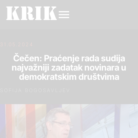
31.05.2024.
Čečen: Praćenje rada sudija
najvažniji zadatak novinara u
demokratskim društvima
SOFIJA BOGOSAVLJEV