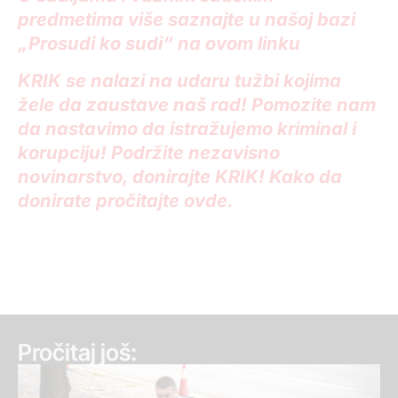
predmetima više saznajte u našoj bazi
„Prosudi ko sudi“ na ovom linku
KRIK se nalazi na udaru tužbi kojima
žele da zaustave naš rad! Pomozite nam
da nastavimo da istražujemo kriminal i
korupciju! Podržite nezavisno
novinarstvo, donirajte KRIK! Kako da
donirate pročitajte ovde.
Pročitaj još: