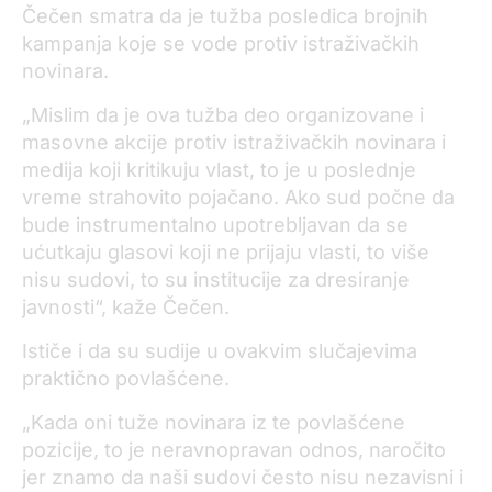
Čečen smatra da je tužba posledica brojnih
kampanja koje se vode protiv istraživačkih
novinara.
„Mislim da je ova tužba deo organizovane i
masovne akcije protiv istraživačkih novinara i
medija koji kritikuju vlast, to je u poslednje
vreme strahovito pojačano. Ako sud počne da
bude instrumentalno upotrebljavan da se
ućutkaju glasovi koji ne prijaju vlasti, to više
nisu sudovi, to su institucije za dresiranje
javnosti“, kaže Čečen.
Ističe i da su sudije u ovakvim slučajevima
praktično povlašćene.
„Kada oni tuže novinara iz te povlašćene
pozicije, to je neravnopravan odnos, naročito
jer znamo da naši sudovi često nisu nezavisni i