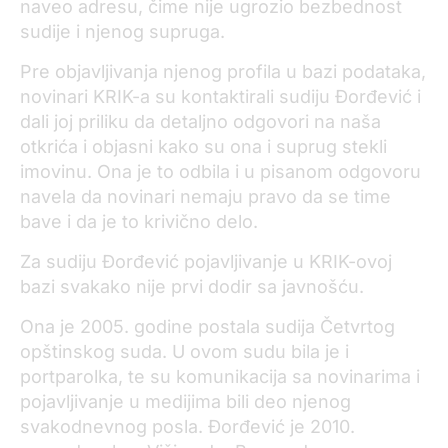
naveo adresu, čime nije ugrozio bezbednost
sudije i njenog supruga.
Pre objavljivanja njenog profila u bazi podataka,
novinari KRIK-a su kontaktirali sudiju Đorđević i
dali joj priliku da detaljno odgovori na naša
otkrića i objasni kako su ona i suprug stekli
imovinu. Ona je to odbila i u pisanom odgovoru
navela da novinari nemaju pravo da se time
bave i da je to krivično delo.
Za sudiju Đorđević pojavljivanje u KRIK-ovoj
bazi svakako nije prvi dodir sa javnošću.
Ona je 2005. godine postala sudija Četvrtog
opštinskog suda. U ovom sudu bila je i
portparolka, te su komunikacija sa novinarima i
pojavljivanje u medijima bili deo njenog
svakodnevnog posla. Đorđević je 2010.