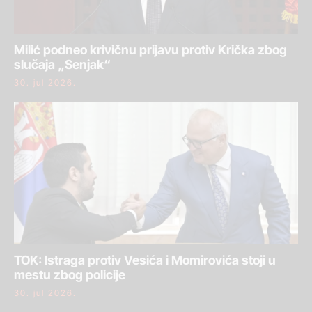
Milić podneo krivičnu prijavu protiv Krička zbog
slučaja „Senjak“
30. jul 2026.
TOK: Istraga protiv Vesića i Momirovića stoji u
mestu zbog policije
30. jul 2026.