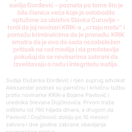
sudija Đorđević – poznata po tome što je
bila članica veća koje je oslobodilo
optužene za ubistvo Slavka Ćuruvije –
tvrdi da joj novinari KRIK-a „crtaju metu” i
pomažu kriminalcima da je pronađu
KRIK
.
smatra da je ovo do sada nezabeležen
pritisak na rad medija i da predstavlja
pokušaj da se novinarima zabrani da
izveštavaju o radu i integritetu sudija.
Sudija Dušanka Đorđević i njen suprug advokat
Aleksandar podneli su parničnu i krivičnu tužbu
protiv novinarke KRIK-a Bojane Pavlović i
urednika Stevana Dojčinovića. Prvom traže
odštetu od 760 hiljada dinara, a drugom da
Pavlović i Dojčinović dobiju po 10 meseci
zatvora i dve godine zabrane obavljanja
novinarskog poziva.