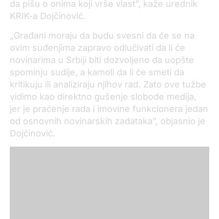
da pišu o onima koji vrše vlast”, kaže urednik
KRIK-a Dojčinović.
„Građani moraju da budu svesni da će se na
ovim suđenjima zapravo odlučivati da li će
novinarima u Srbiji biti dozvoljeno da uopšte
spominju sudije, a kamoli da li će smeti da
kritikuju ili analiziraju njihov rad. Zato ove tužbe
vidimo kao direktno gušenje slobode medija,
jer je praćenje rada i imovine funkcionera jedan
od osnovnih novinarskih zadataka”, objasnio je
Dojčinović.