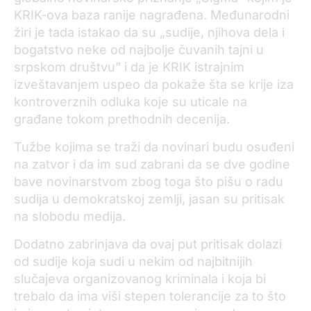
KRIK-ova baza ranije nagrađena. Međunarodni
žiri je tada istakao da su „sudije, njihova dela i
bogatstvo neke od najbolje čuvanih tajni u
srpskom društvu” i da je KRIK istrajnim
izveštavanjem uspeo da pokaže šta se krije iza
kontroverznih odluka koje su uticale na
građane tokom prethodnih decenija.
Tužbe kojima se traži da novinari budu osuđeni
na zatvor i da im sud zabrani da se dve godine
bave novinarstvom zbog toga što pišu o radu
sudija u demokratskoj zemlji, jasan su pritisak
na slobodu medija.
Dodatno zabrinjava da ovaj put pritisak dolazi
od sudije koja sudi u nekim od najbitnijih
slučajeva organizovanog kriminala i koja bi
trebalo da ima viši stepen tolerancije za to što