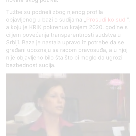
Tužbe su podneli zbog njenog profila
objavljenog u bazi o sudijama „
Prosudi ko sudi
”,
a koju je KRIK pokrenuo krajem 2020. godine s
ciljem povećanja transparentnosti sudstva u
Srbiji. Baza je nastala upravo iz potrebe da se
građani upoznaju sa radom pravosuđa, a u njoj
nije objavljeno bilo šta što bi moglo da ugrozi
bezbednost sudija.