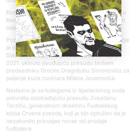
obavestila.
Đorđević je postala sudija Apelacionog suda u
Beogradu 2020. godine. Tu sudi u Posebnom
odeljenju za organizovani kriminal.
Poznata je po tome što je bila članica veća koje
je oslobodilo optužene za ubistvo novinara
Slavka Ćuruvije. Bila je i članica veća koje je
2021. ukinulo osuđujuću presudu bivšem
predsedniku Grocke Dragoljubu Simonoviću za
paljenje kuće novinara Milana Jovanovića.
Nedavno je sa kolegama iz Apelacionog suda
potvrdila oslobađajuću presudu Zvezdanu
Terziću, generalnom direktoru Fudbalskog
kluba Crvena zvezda, koji je bio optužen da je
nezakonito prisvajao novac od prodaje
fudbalera.