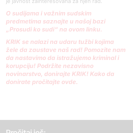
je javnost zainteresovana za njen rad.
O sudijama i važnim sudskim
predmetima saznajte u našoj bazi
„Prosudi ko sudi“ na ovom linku.
KRIK se nalazi na udaru tužbi kojima
žele da zaustave naš rad! Pomozite nam
da nastavimo da istražujemo kriminal i
korupciju! Podržite nezavisno
novinarstvo, donirajte KRIK! Kako da
donirate pročitajte ovde.
Pročitaj još: