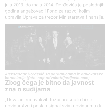
jula 2013. do maja 2014. Đorđevića je poslednjih
godina angažovao i Fond za razvoj kojim
upravlja Uprava za trezor Ministarstva finansija.
Aleksandar Đorđević sa saradnicama iz advokatske
kancelarije (foto: sajt advokatdjordjevic.com
)
Zbog čega je bitno da javnost
zna o sudijama
„Usvajanjem ovakvih tužbi presudilo bi se
novinarstvu i poslao signal svim novinarima da