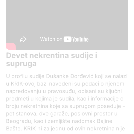
Devet nekrentina sudije i
supruga
U profilu sudije Dušanke Đorđević koji se nalazi
u KRIK-ovoj bazi navedeni su podaci o njenom
napredovanju u pravosuđu, opisani su ključni
predmeti u kojima je sudila, kao i informacije o
broju nekretnina koje sa suprugom poseduje –
pet stanova, dve garaže, poslovni prostor u
Beogradu, kao i zemljište nadomak Bajine
Bašte. KRIK ni za jednu od ovih nekretnina nije