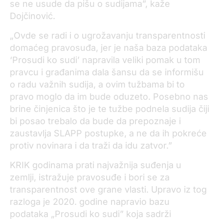
se ne usude da pišu o sudijama”, kaže
Dojčinović.
„Ovde se radi i o ugrožavanju transparentnosti
domaćeg pravosuđa, jer je naša baza podataka
‘Prosudi ko sudi’ napravila veliki pomak u tom
pravcu i građanima dala šansu da se informišu
o radu važnih sudija, a ovim tužbama bi to
pravo moglo da im bude oduzeto. Posebno nas
brine činjenica što je te tužbe podnela sudija čiji
bi posao trebalo da bude da prepoznaje i
zaustavlja SLAPP postupke, a ne da ih pokreće
protiv novinara i da traži da idu zatvor.”
KRIK godinama prati najvažnija suđenja u
zemlji, istražuje pravosuđe i bori se za
transparentnost ove grane vlasti. Upravo iz tog
razloga je 2020. godine napravio bazu
podataka „Prosudi ko sudi” koja sadrži