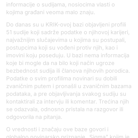
informacije o sudijama, nosiocima vlasti o
kojima građani veoma malo znaju.
Do danas su u KRIK-ovoj bazi objavljeni profili
51 sudije koji sadrže podatke o njihovoj karijeri,
najvažnijim slučajevima u kojima su postupali,
postupcima koji su vođeni protiv njih, kao i
imovini koju poseduju. U bazi nema informacija
koje bi mogle da na bilo koji način ugroze
bezbednost sudija ili članova njihovih porodica.
Podatke o svim profilima novinari su dobili
zvaničnim putem i pronašli u zvaničnim bazama
podataka, a pre objavljivanja svakog sudiju su
kontaktirali za intervju ili komentar. Trećina njih
se odazvala, odnosno pristala na razgovor ili
odgovorila na pitanja.
O vrednosti i značaju ove baze govori i
globalno novinarsko priznanje „Sigma” kojim je