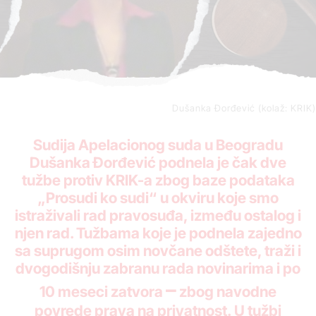
Dušanka Đorđević (kolaž: KRIK)
Sudija Apelacionog suda u Beogradu
Dušanka Đorđević podnela je čak dve
tužbe protiv KRIK-a zbog baze podataka
„Prosudi ko sudi“ u okviru koje smo
istraživali rad pravosuđa, između ostalog i
njen rad. Tužbama koje je podnela zajedno
sa suprugom osim novčane odštete, traži i
dvogodišnju zabranu rada novinarima i po
–
10 meseci zatvora
zbog navodne
povrede prava na privatnost.
U tužbi