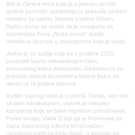
Bila je članica veća koje je u januaru prošle
godine potvrdilo oslobađajuću presudu bivšem
ministru za zaštitu životne sredine Oliveru
Duliću, kome se sudilo da je omogućio da
slovenačka firma „Nuba invest“ dobije
određene dozvole u ministarstvu koje je vodio.
Jedna je od sudija koje su u proleće 2022.
povećale kaznu nekadašnjem članu
zemunskog klana Aleksandru Zdravkoviću za
pokušaj ubistva biznismena Milana Beka, sa
devet na 13 godina zatvora.
Sudijin suprug radio je u policiji. Danas, sem što
se bavi advokaturom, vlasnik je nekoliko
kompanija koje se bave naplatom potraživanja.
Pored ovoga, Vlada Srbije ga je imenovala za
člana nadzornog odbora Istraživačko-
razvojnog instituta Kirilo Savić, u periodu od