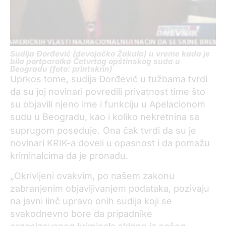
Sudija Đorđević (devojačko Žakula) u vreme kada je
bila portparolka Četvrtog opštinskog suda u
Beogradu (foto: printskrin)
Uprkos tome, sudija Đorđević u tužbama tvrdi
da su joj novinari povredili privatnost time što
su objavili njeno ime i funkciju u Apelacionom
sudu u Beogradu, kao i koliko nekretnina sa
suprugom poseduje.
Ona čak tvrdi da su je
novinari KRIK-a doveli u opasnost i da pomažu
kriminalcima da je pronađu.
„Okrivljeni ovakvim, po našem zakonu
zabranjenim objavljivanjem podataka, pozivaju
na javni linč upravo onih sudija koji se
svakodnevno bore da pripadnike