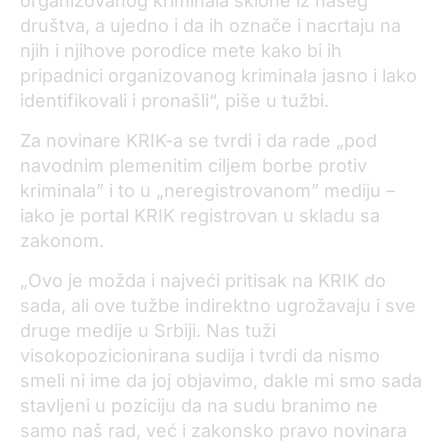
organizovanog kriminala sklone iz našeg
društva, a ujedno i da ih označe i nacrtaju na
njih i njihove porodice mete kako bi ih
pripadnici organizovanog kriminala jasno i lako
identifikovali i pronašli“, piše u tužbi.
Za novinare KRIK-a se tvrdi i da rade „pod
navodnim plemenitim ciljem borbe protiv
kriminala” i to u „neregistrovanom” mediju –
iako je portal KRIK registrovan u skladu sa
zakonom.
„Ovo je možda i najveći pritisak na KRIK do
sada, ali ove tužbe indirektno ugrožavaju i sve
druge medije u Srbiji. Nas tuži
visokopozicionirana sudija i tvrdi da nismo
smeli ni ime da joj objavimo, dakle mi smo sada
stavljeni u poziciju da na sudu branimo ne
samo naš rad, već i zakonsko pravo novinara