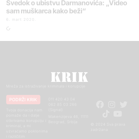
Svedok o ubistvu Darmanovića: „Video
sam muškarca kako beži“
6. mart 2020.
Mreža za istraživanje kriminala i korupcije
PODRŽI KRIK
011 420 43 04
062 85 03 266
(Signal)
Tvoja donacija nam
pomaže da i dalje
Makenzijeva 46, 11111
otkrivamo korupciju i
Beograd, Srbija
© 2024 Sva prava
kriminal, a mi
zadržana
uzvraćamo poklonima
i različitim