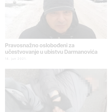
Pravosnažno oslobođeni za
učestvovanje u ubistvu Darmanovića
14. jun 2021.