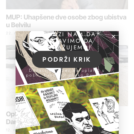
MUP: Uhapšene dve osobe zbog ubistva
u Belvilu
POMOZI NAM DA
22. novembar 2020.
NASTAVIMO DA
ISTRAŽUJEMO!
PODRŽI KRIK
Donacije možeš da uplatiš u
pošti, banci ili preko PayPal-a
Optuženi za učešće u ubistvu
Darmanovića oslobođeni optužbi
12. novembar 2020.