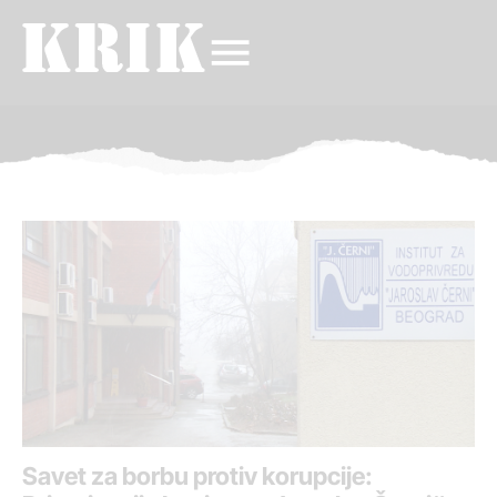
Savet za borbu protiv korupcije: