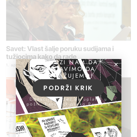
Savet: Vlast šalje poruku sudijama i
tužiocima kako da rade
POMOZI NAM DA
1. april 2016.
NASTAVIMO DA
ISTRAŽUJEMO!
PODRŽI KRIK
Donacije možeš da uplatiš u
pošti, banci ili preko PayPal-a