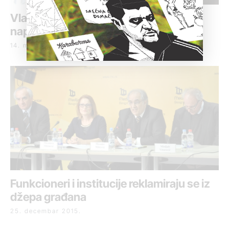
Vladimir Vučinić: Zbog pritisaka sam
napustio sudstvo
14. mart 2016.
Funkcioneri i institucije reklamiraju se iz
džepa građana
25. decembar 2015.