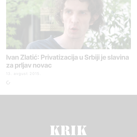
Ivan Zlatić: Privatizacija u Srbiji je slavina
za prljav novac
13. avgust 2015.