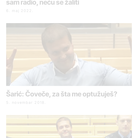
sam radio, neću se žaliti
6. maj 2022.
Šarić: Čoveče, za šta me optužuješ?
5. novembar 2018.