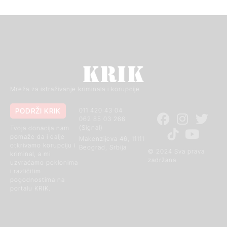
Mreža za istraživanje kriminala i korupcije
PODRŽI KRIK
011 420 43 04
062 85 03 266
(Signal)
Tvoja donacija nam
pomaže da i dalje
Makenzijeva 46, 11111
otkrivamo korupciju i
Beograd, Srbija
© 2024 Sva prava
kriminal, a mi
zadržana
uzvraćamo poklonima
i različitim
pogodnostima na
portalu KRIK.