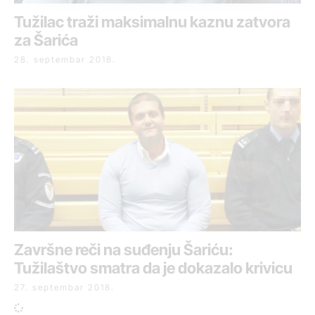
Tužilac traži maksimalnu kaznu zatvora
za Šarića
28. septembar 2018.
Završne reči na suđenju Šariću:
Tužilaštvo smatra da je dokazalo krivicu
27. septembar 2018.