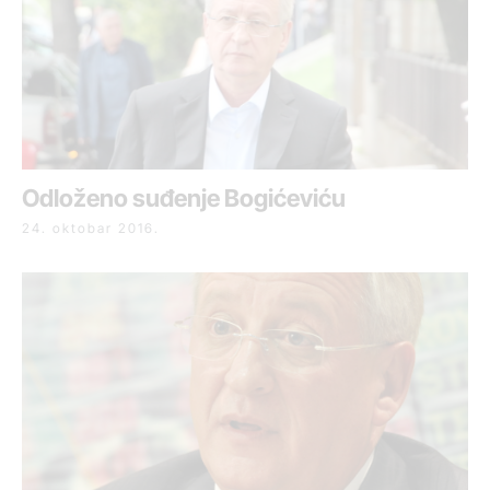
Odloženo suđenje Bogićeviću
24. oktobar 2016.