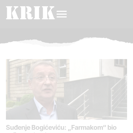
Suđenje Bogićeviću: „Farmakom“ bio