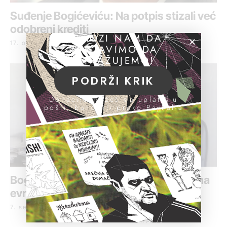
Suđenje Bogićeviću: Na potpis stizali već
odobreni krediti
POMOZI NAM DA
17. oktobar 2016.
NASTAVIMO DA
ISTRAŽUJEMO!
PODRŽI KRIK
Donacije možeš da uplatiš u
pošti, banci ili preko PayPal-a
Bogićeviću od državne banke tri miliona
evra za sat vremena
7. septembar 2016.