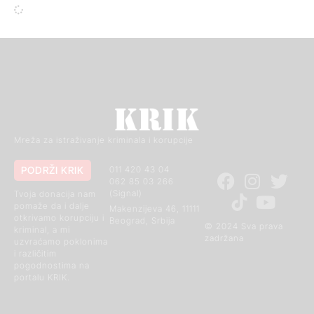
Mreža za istraživanje kriminala i korupcije
PODRŽI KRIK
011 420 43 04
062 85 03 266
(Signal)
Tvoja donacija nam
pomaže da i dalje
Makenzijeva 46, 11111
otkrivamo korupciju i
Beograd, Srbija
© 2024 Sva prava
kriminal, a mi
zadržana
uzvraćamo poklonima
i različitim
pogodnostima na
portalu KRIK.