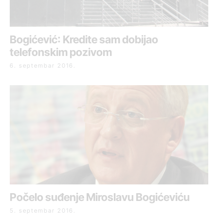
Bogićević: Kredite sam dobijao
telefonskim pozivom
6. septembar 2016.
Počelo suđenje Miroslavu Bogićeviću
5. septembar 2016.