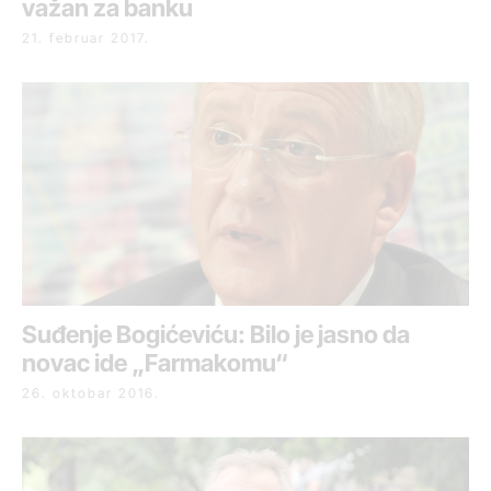
važan za banku
21. februar 2017.
Suđenje Bogićeviću: Bilo je jasno da
novac ide „Farmakomu“
26. oktobar 2016.