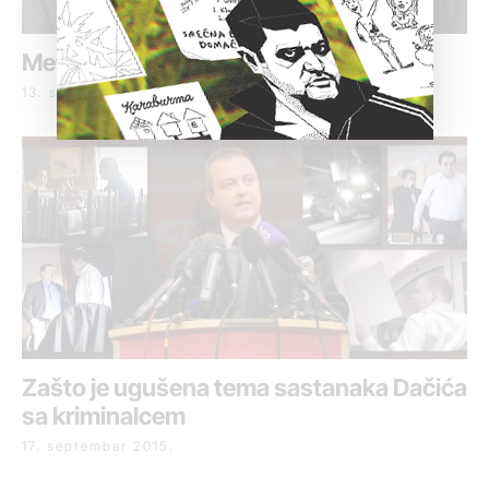
Mete policijskih akcija sitni dileri
13. septembar 2016.
Zašto je ugušena tema sastanaka Dačića
sa kriminalcem
17. septembar 2015.