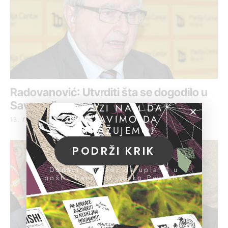
Radovanović: Utvrditi šta se dogodilo u
Savamali
POMOZI NAM DA
NASTAVIMO DA
13. februar 2017.
ISTRAŽUJEMO!
PODRŽI KRIK
Donacije možeš da uplatiš u
pošti, banci ili preko PayPal-a