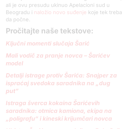
ali je ovu presudu ukinuo Apelacioni sud u
Beogradu i
naložio novo suđenje
koje tek treba
da počne.
Pročitajte naše tekstove:
Ključni momenti slučaja Šarić
Mali vodič za pranje novca – Šarićev
model
Detalji istrage protiv Šarića: Snajper za
ispraćaj svedoka saradnika na „dug
put”
Istraga šverca kokaina Šarićevih
saradnika: otmica kamiona, ekipa na
„poligrafu“ i kineski krijumčari novca