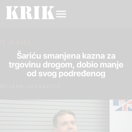
12.10.2022.
Šariću smanjena kazna za
trgovinu drogom, dobio manje
od svog podređenog
BOJANA JOVANOVIĆ