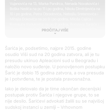
Vujanovića na 13, Marka Pandrca, Nenada Novakovića i
Boška Nedića na po 11 i po godina, Nikolu Dimitrijevića na
10 i po godina, Petra Obradovića, Nebojšu Sretenovića i
Mihajla Đokovića na po 9 i po godina, Miloša Cajića i
Rodoljuba Radulovića na po 9 godina, Borislava Tunjića i
Živka Sibinskog na po 8 i po godina, svedoka saradnika
PROČITAJ VIŠE
Radana Adamovića na 10 meseci, svedoka saradnika
Draška Vukovića na 6 meseci i svedoka saradnika
Nebojšu Joksovića na 5 meseci zatvora. Darku Tošiću je
Šarića je, podsetimo, najpre 2015. godine
odbijena je optužba za kriminalno udruživanje i oslobođen
osudio Viši sud na 20 godina zatvora, ali je tu
je za šverc droge u Brazilu, Argentini i Urugvaju 2009.
presudu ukinuo Apleacioni sud u Beogradu i
godine.
naložio novo suđenje. U ponovljenom postupku
Šarić je dobio 15 godina zatvora, a ova presuda
je i potvrđena, te je postala pravosnažna.
Iako je delovalo da je time okončan decenijski
postupak protiv Šarića i njegove grupe, to se
nije desilo. Šarićevi advokati žalili su se najvišoj
sudskoj instanci u zemlji – Vrhovnom