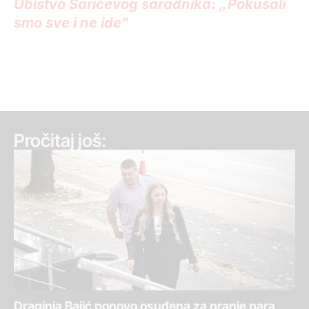
Ubistvo Šarićevog saradnika: „Pokušali
smo sve i ne ide“
Pročitaj još:
Draginja Bajić ponovo osuđena za pranje para