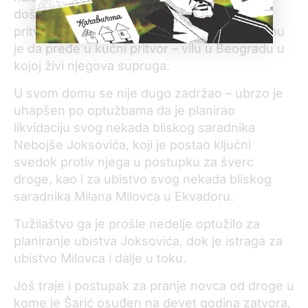
došao u Srbije. Od tada je bio u zatvorskom
pritvoru, a krajem prošle godine odobreno mu
je da pređe u kućni pritvor – vilu u Beogradu u
kojoj živi njegova supruga.
U svom domu se nije dugo zadržao – ubrzo je
uhapšen po optužbama da je planirao
likvidaciju svog nekada bliskog saradnika
Nebojše Joksovića, koji je postao ključni
svedok protiv njega u postupku za šverc
droge, kao i za ubistvo svog nekada bliskog
saradnika Milana Milovca u Ekvadoru.
Tužilaštvo ga je prošle nedelje optužilo za
planiranje ubistva Joksovića, dok je istraga za
ubistvo Milovca i dalje u toku.
Još traje i postupak za pranje novca od droge u
kome je Šarić osuđen na devet godina zatvora,