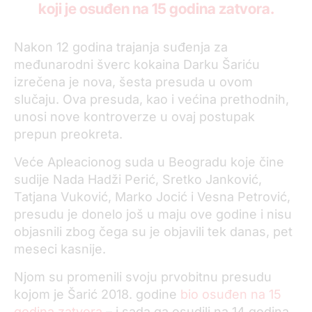
koji je osuđen na 15 godina zatvora.
Nakon 12 godina trajanja suđenja za
međunarodni šverc kokaina Darku Šariću
izrečena je nova, šesta presuda u ovom
slučaju. Ova presuda, kao i većina prethodnih,
unosi nove kontroverze u ovaj postupak
prepun preokreta.
Veće Apleacionog suda u Beogradu koje čine
sudije Nada Hadži Perić, Sretko Janković,
Tatjana Vuković, Marko Jocić i Vesna Petrović,
presudu je donelo još u maju ove godine i nisu
objasnili zbog čega su je objavili tek danas, pet
meseci kasnije.
Njom su promenili svoju prvobitnu presudu
kojom je Šarić 2018. godine
bio osuđen na 15
godina zatvora
– i sada ga osudili na 14 godina.