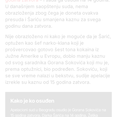
U današnjem saopštenju suda, nema
obrazloženja zbog čega je doneta ovakva
presuda i Šariću smanjena kaznu za svega
godinu dana zatvora.
Nije obrazloženo ni kako je moguće da je Šarić,
optužen kao šef narko-klana koji je
prošvercovao gotovo šest tona kokaina iz
Južne Amerike u Evropu, dobio manju kaznu
od svog saradnika Gorana Sokovića koji mu je,
prema optužnici, bio podređen. Sokoviću, koji
se sve vreme nalazi u bekstvu, sudije apelacije
izrekle su kaznu od 15 godina zatvora.
Kako je ko osuđen
Apelacioni sud u Beogradu osudio je Gorana Sokovića na
15 godina zatvora, Darka Šarića na 14 godina, Željka