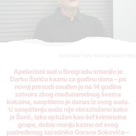
Darko Šarić (foto: Miodrag Ćakić/ KRIK)
Apelacioni sud u Beogradu smanjio je
Darku Šariću kaznu za godinu dana – po
novoj presudi osuđen je na 14 godina
zatvora zbog međunarodnog šverca
kokaina, saopšteno je danas iz ovog suda.
U saopštenju suda nije obrazloženo kako
je Šarić, iako optužen kao šef kriminalne
grupe, dobio manju kaznu od svog
podređenog saradnika Gorana Sokovića –