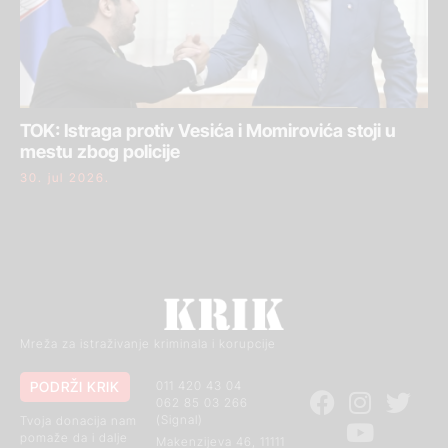
TOK: Istraga protiv Vesića i Momirovića stoji u
mestu zbog policije
30. jul 2026.
Mreža za istraživanje kriminala i korupcije
PODRŽI KRIK
011 420 43 04
062 85 03 266
(Signal)
Tvoja donacija nam
pomaže da i dalje
Makenzijeva 46, 11111