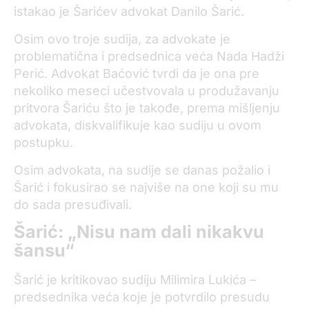
istakao je Šarićev advokat Danilo Šarić.
Osim ovo troje sudija, za advokate je
problematična i predsednica veća Nada Hadži
Perić. Advokat Baćović tvrdi da je ona pre
nekoliko meseci učestvovala u produžavanju
pritvora Šariću što je takođe, prema mišljenju
advokata, diskvalifikuje kao sudiju u ovom
postupku.
Osim advokata, na sudije se danas požalio i
Šarić i fokusirao se najviše na one koji su mu
do sada presuđivali.
Šarić: „Nisu nam dali nikakvu
šansu“
Šarić je kritikovao sudiju Milimira Lukića –
predsednika veća koje je potvrdilo presudu