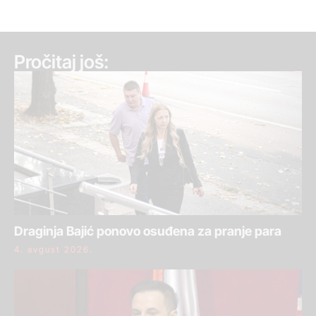
Pročitaj još:
Draginja Bajić ponovo osuđena za pranje para
4. avgust 2026.