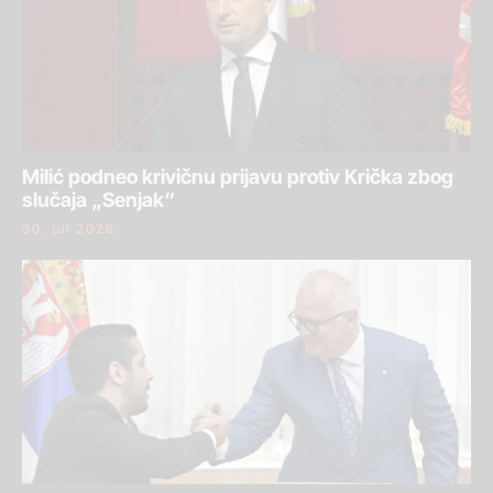
Milić podneo krivičnu prijavu protiv Krička zbog
slučaja „Senjak“
30. jul 2026.