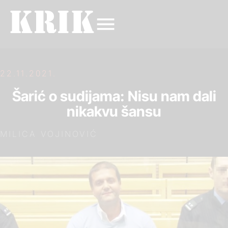
22.11.2021.
Šarić o sudijama: Nisu nam dali
nikakvu šansu
MILICA VOJINOVIĆ