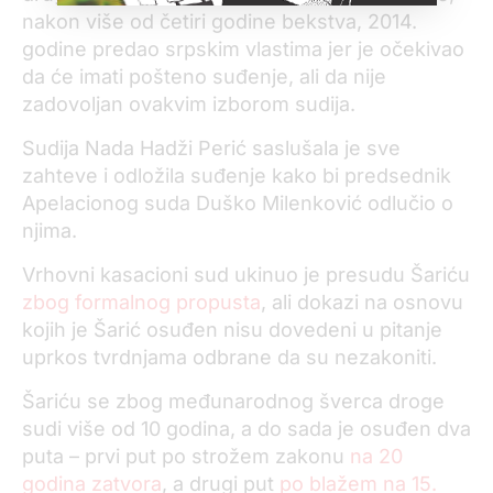
nakon više od četiri godine bekstva, 2014.
godine predao srpskim vlastima jer je očekivao
da će imati pošteno suđenje, ali da nije
zadovoljan ovakvim izborom sudija.
Sudija Nada Hadži Perić saslušala je sve
zahteve i odložila suđenje kako bi predsednik
Apelacionog suda Duško Milenković odlučio o
njima.
Vrhovni kasacioni sud ukinuo je presudu Šariću
zbog formalnog propusta
, ali dokazi na osnovu
kojih je Šarić osuđen nisu dovedeni u pitanje
uprkos tvrdnjama odbrane da su nezakoniti.
Šariću se zbog međunarodnog šverca droge
sudi više od 10 godina, a do sada je osuđen dva
puta – prvi put po strožem zakonu
na 20
godina zatvora
, a drugi put
po blažem na 15.