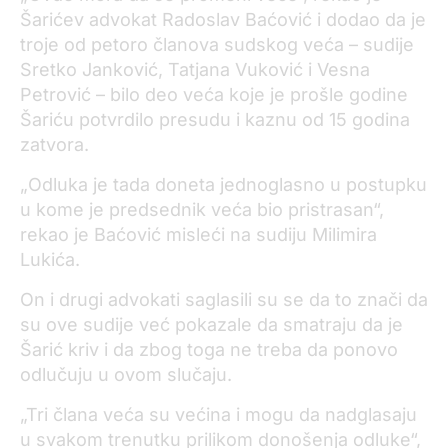
Šarićev advokat Radoslav Baćović i dodao da je
troje od petoro članova sudskog veća – sudije
Sretko Janković, Tatjana Vuković i Vesna
Petrović – bilo deo veća koje je prošle godine
Šariću potvrdilo presudu i kaznu od 15 godina
zatvora.
„Odluka je tada doneta jednoglasno u postupku
u kome je predsednik veća bio pristrasan“,
rekao je Baćović misleći na sudiju Milimira
Lukića.
On i drugi advokati saglasili su se da to znači da
su ove sudije već pokazale da smatraju da je
Šarić kriv i da zbog toga ne treba da ponovo
odlučuju u ovom slučaju.
„Tri člana veća su većina i mogu da nadglasaju
u svakom trenutku prilikom donošenja odluke“,