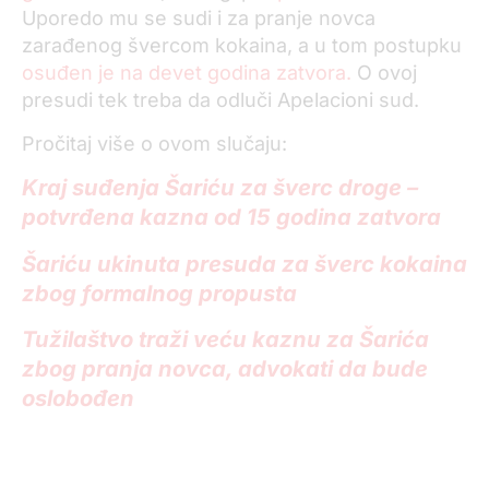
Uporedo mu se sudi i za pranje novca
zarađenog švercom kokaina, a u tom postupku
osuđen je na devet godina zatvora.
O ovoj
presudi tek treba da odluči Apelacioni sud.
Pročitaj više o ovom slučaju:
Kraj suđenja Šariću za šverc droge –
potvrđena kazna od 15 godina zatvora
Šariću ukinuta presuda za šverc kokaina
zbog formalnog propusta
Tužilaštvo traži veću kaznu za Šarića
zbog pranja novca, advokati da bude
oslobođen