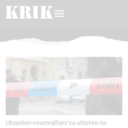
Uhapšen osumnjičeni za ubistvo na