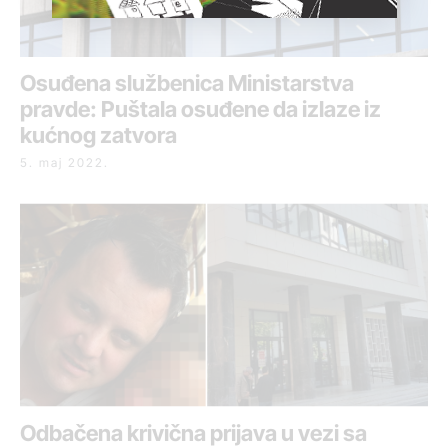
Osuđena službenica Ministarstva
pravde: Puštala osuđene da izlaze iz
kućnog zatvora
5. maj 2022.
Odbačena krivična prijava u vezi sa