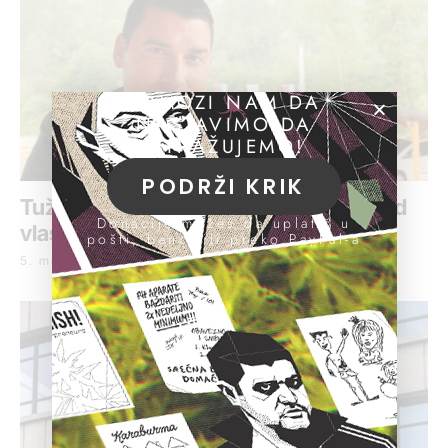
POMOZI NAM DA
NASTAVIMO DA
ISTRAŽUJEMO!
PODRŽI KRIK
Tužilaštvo traži oduzimanje imovine od
Donacije možeš da uplatiš u
vlasnika „Elita gradnje“
pošti, banci ili preko PayPal-a
5. maj 2022.