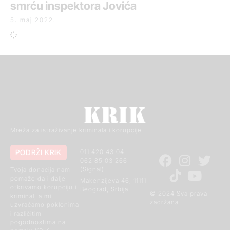
smrću inspektora Jovića
5. maj 2022.
Mreža za istraživanje kriminala i korupcije
PODRŽI KRIK
011 420 43 04
062 85 03 266
(Signal)
Tvoja donacija nam
pomaže da i dalje
Makenzijeva 46, 11111
otkrivamo korupciju i
Beograd, Srbija
© 2024 Sva prava
kriminal, a mi
zadržana
uzvraćamo poklonima
i različitim
pogodnostima na