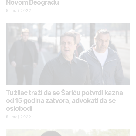
Novom Beogradu
5. maj 2022.
Tužilac traži da se Šariću potvrdi kazna
od 15 godina zatvora, advokati da se
oslobodi
5. maj 2022.