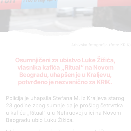
Arhivska fotografija (foto: KRIK)
Osumnjičeni za ubistvo Luke Žižića,
vlasnika kafića „Ritual“ na Novom
Beogradu, uhapšen je u Kraljevu,
potvrđeno je nezvanično za KRIK.
Policija je uhapsila Stefana M. iz Kraljeva starog
23 godine zbog sumnje da je prošlog četrvrtka
u kafiću „Ritual“ u u Nehruovoj ulici na Novom
Beogradu ubio Luku Žižića.