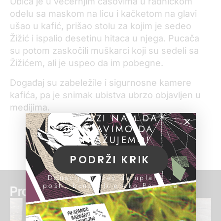
Ubica je u večernjim časovima u radničkom
odelu sa maskom na licu i kačketom na glavi
ušao u kafić, prišao stolu za kojim je sedeo
Žižić i ispalio desetinu hitaca u njega. Pucača
su potom zaskočili muškarci koji su sedeli sa
Žižićem, ali je uspeo da im pobegne.
Događaj su zabeležile i sigurnosne kamere
kafića, pa je snimak ubistva ubrzo objavljen u
medijima.
POMOZI NAM DA
NASTAVIMO DA
ISTRAŽUJEMO!
PODRŽI KRIK
Donacije možeš da uplatiš u
pošti, banci ili preko PayPal-a
Pročitaj još: