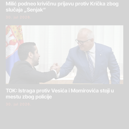
Milić podneo krivičnu prijavu protiv Krička zbog
slučaja „Senjak“
30. jul 2026.
TOK: Istraga protiv Vesića i Momirovića stoji u
mestu zbog policije
30. jul 2026.